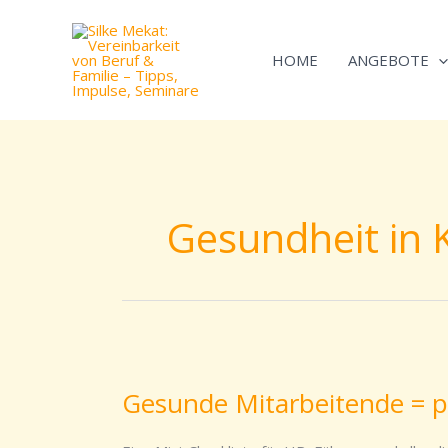
Zum
Inhalt
HOME
ANGEBOTE
springen
Gesundheit in
Gesunde
Mitarbeitende
Gesunde Mitarbeitende = p
=
produktive