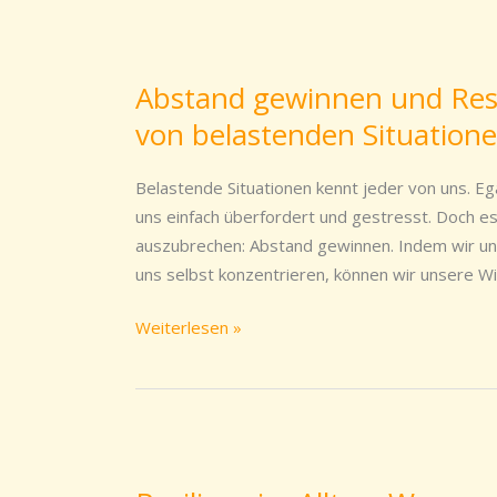
Abstand
gewinnen
Abstand gewinnen und Resi
und
von belastenden Situation
Resilienz
erhöhen:
Wie
Belastende Situationen kennt jeder von uns. Eg
man
uns einfach überfordert und gestresst. Doch es 
sich
auszubrechen: Abstand gewinnen. Indem wir uns
von
uns selbst konzentrieren, können wir unsere W
belastenden
Situationen
Weiterlesen »
lösen
kann
Resilienz
im