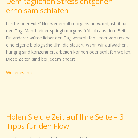
Dem täglichen Stress entgehen –
Stress
entgehen
erholsam schlafen
–
erholsam
Lerche oder Eule? Nur wer erholt morgens aufwacht, ist fit für
schlafen
den Tag. Manch einer springt morgens fröhlich aus dem Bett.
Ein anderer würde lieber den Tag verschlafen. Jeder von uns hat
eine eigene biologische Uhr, die steuert, wann wir aufwachen,
hungrig sind konzentriert arbeiten können oder schlafen wollen.
Diese Zeiten sind bei jedem anders.
Weiterlesen »
Holen
Sie
Holen Sie die Zeit auf Ihre Seite – 3
die
Zeit
Tipps für den Flow
auf
Ihre