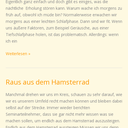
Eigentlich ganz einfach und doch gibt es einiges, was die
Fragen
nächtliche Erholung stören kann. Warum wache ich morgens zu
–
früh auf, obwohl ich müde bin? Normalerweise erwachen wir
8
morgens aus einer leichten Schlafphase. Dann sind wir fit. Wenn
Antworten
uns äußere Faktoren, zum Beispiel Geräusche, aus einer
Tiefschlafphase holen, ist das problematisch. Allerdings: wenn
ich ein
Weiterlesen »
Raus aus dem Hamsterrad
Raus
aus
dem
Manchmal drehen wir uns im Kreis, schauen zu sehr darauf, wie
Hamsterrad
wir es unserem Umfeld recht machen können und bleiben dabei
selbst auf der Strecke. Immer wieder berichten
Seminarteilnehmer, dass sie gar nicht mehr wissen was sie
machen sollen, um endlich aus dem Hamsterrad auszusteigen.
Endlich aus dem Hamsterrad aussteigen Müssen wir uns denn