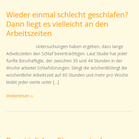
einmal
Wieder einmal schlecht geschlafen?
schlecht
geschlafen?
Dann liegt es vielleicht an den
Dann
Arbeitszeiten
liegt
es
Untersuchungen haben ergeben, dass lange
vielleicht
Arbeitszeiten den Schlaf beeinträchtigen. Laut Studie hat jeder
an
fünfte Beschäftigte, der zwischen 35 und 44 Stunden in der
den
Woche arbeitet Schlafstörungen. Steigt die wöchentliSteigt die
Arbeitszeiten
wöchentliche Arbeitszeit auf 60 Stunden und mehr pro Woche
leidet jeder vierte unter […]
Weiterlesen »
Dem
täglichen