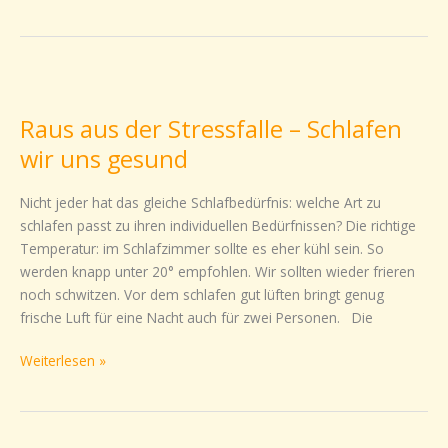
Raus
aus
Raus aus der Stressfalle – Schlafen
der
Stressfalle
wir uns gesund
–
Schlafen
Nicht jeder hat das gleiche Schlafbedürfnis: welche Art zu
wir
schlafen passt zu ihren individuellen Bedürfnissen? Die richtige
uns
Temperatur: im Schlafzimmer sollte es eher kühl sein. So
gesund
werden knapp unter 20° empfohlen. Wir sollten wieder frieren
noch schwitzen. Vor dem schlafen gut lüften bringt genug
frische Luft für eine Nacht auch für zwei Personen. Die
Weiterlesen »