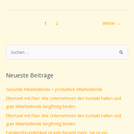
1
2
Weiter
→
S
u
c
Neueste Beiträge
h
e
Gesunde Mitarbeitende = produktive Mitarbeitende
n
Elternzeit mit Plan: Wie Unternehmen den Kontakt halten und
n
gute Mitarbeitende langfristig binden
a
Elternzeit mit Plan: Wie Unternehmen den Kontakt halten und
c
gute Mitarbeitende langfristig binden
h
Familienfreundlichkeit ist kein Benefit mehr. Sie ist ein
: