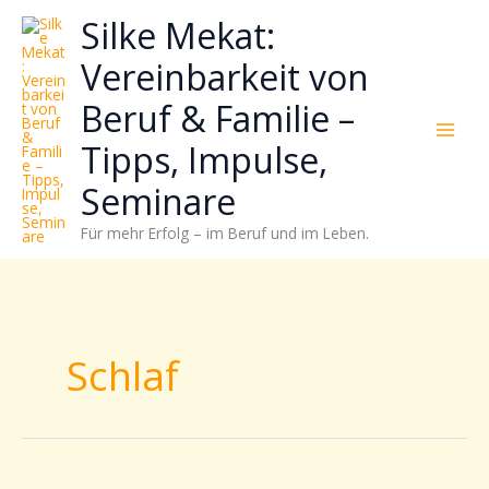
Zum
Neugierig,
Kategorien
Silke Mekat:
Inhalt
wie
springen
sich
Vereinbarkeit von
Stress
Beruf & Familie –
reduzieren
und
Tipps, Impulse,
Energie
gezielter
Seminare
einsetzen
Für mehr Erfolg – im Beruf und im Leben.
lässt?
Einfach
durchscrollen!
Schlaf
Wieder