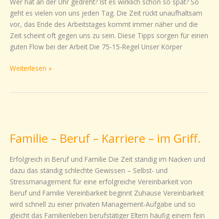
Wer hat an der Uhr gedreht? Ist es wirklich schon so spät? So
Seite
geht es vielen von uns jeden Tag. Die Zeit rückt unaufhaltsam
–
vor, das Ende des Arbeitstages kommt immer näher und die
3
Zeit scheint oft gegen uns zu sein. Diese Tipps sorgen für einen
Tipps
guten Flow bei der Arbeit Die 75-15-Regel Unser Körper
für
den
Weiterlesen »
Flow
Familie
–
Familie – Beruf – Karriere – im Griff.
Beruf
–
Erfolgreich in Beruf und Familie Die Zeit ständig im Nacken und
Karriere
dazu das ständig schlechte Gewissen – Selbst- und
–
Stressmanagement für eine erfolgreiche Vereinbarkeit von
im
Beruf und Familie Vereinbarkeit beginnt Zuhause Vereinbarkeit
Griff.
wird schnell zu einer privaten Management-Aufgabe und so
gleicht das Familienleben berufstätiger Eltern häufig einem fein