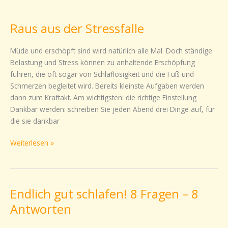
Raus
aus
Raus aus der Stressfalle
der
Stressfalle
Müde und erschöpft sind wird natürlich alle Mal. Doch ständige
Belastung und Stress können zu anhaltende Erschöpfung
führen, die oft sogar von Schlaflosigkeit und die Fuß und
Schmerzen begleitet wird. Bereits kleinste Aufgaben werden
dann zum Kraftakt. Am wichtigsten: die richtige Einstellung
Dankbar werden: schreiben Sie jeden Abend drei Dinge auf, für
die sie dankbar
Weiterlesen »
Endlich gut schlafen! 8 Fragen – 8
Endlich
gut
Antworten
schlafen!
8