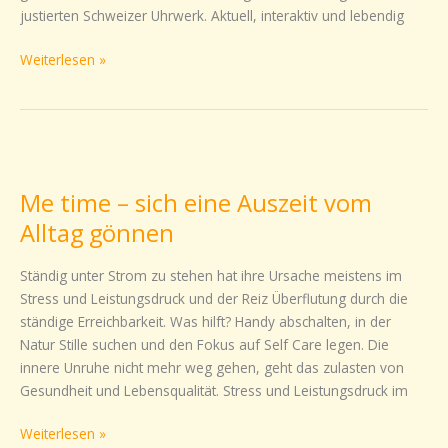
justierten Schweizer Uhrwerk. Aktuell, interaktiv und lebendig
Weiterlesen »
Me
time
Me time – sich eine Auszeit vom
–
sich
Alltag gönnen
eine
Auszeit
Ständig unter Strom zu stehen hat ihre Ursache meistens im
vom
Stress und Leistungsdruck und der Reiz Überflutung durch die
Alltag
ständige Erreichbarkeit. Was hilft? Handy abschalten, in der
gönnen
Natur Stille suchen und den Fokus auf Self Care legen. Die
innere Unruhe nicht mehr weg gehen, geht das zulasten von
Gesundheit und Lebensqualität. Stress und Leistungsdruck im
Weiterlesen »