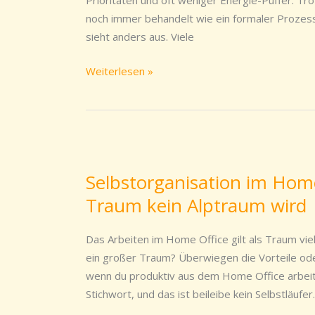
Prioritäten und oft weniger Energie-Puffer. Tr
reichen
noch immer behandelt wie ein formaler Prozess.
sieht anders aus. Viele
Weiterlesen »
Selbstorganisation
im
Selbstorganisation im Hom
Home
Traum kein Alptraum wird
Office:
Damit
aus
Das Arbeiten im Home Office gilt als Traum viele
einem
ein großer Traum? Überwiegen die Vorteile o
Traum
wenn du produktiv aus dem Home Office arbeite
kein
Stichwort, und das ist beileibe kein Selbstläufer
Alptraum