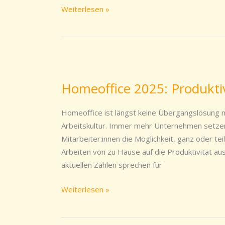
wird
Weiterlesen »
Homeoffice
2025:
Homeoffice 2025: Produktiv
Produktiv,
flexibel
Homeoffice ist längst keine Übergangslösung 
und
Arbeitskultur. Immer mehr Unternehmen setzen
zukunftsfähig
Mitarbeiter:innen die Möglichkeit, ganz oder te
Arbeiten von zu Hause auf die Produktivität au
aktuellen Zahlen sprechen für
Weiterlesen »