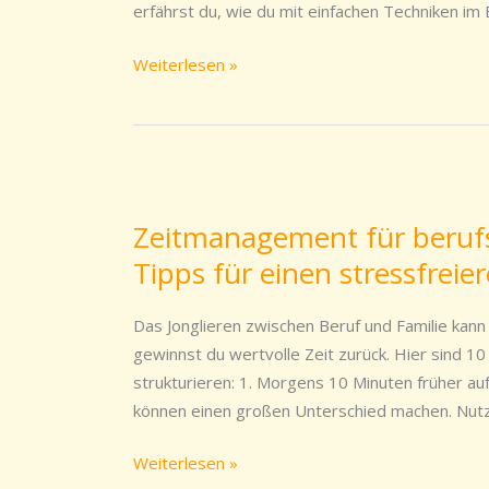
erfährst du, wie du mit einfachen Techniken im
und
gelassen
Weiterlesen »
Zeitmanagement
für
Zeitmanagement für berufs
berufstätige
Tipps für einen stressfreier
Mütter
und
Väter:
Das Jonglieren zwischen Beruf und Familie kann
10
gewinnst du wertvolle Zeit zurück. Hier sind 10
Tipps
strukturieren: 1. Morgens 10 Minuten früher au
für
können einen großen Unterschied machen. Nutze
einen
stressfreieren
Weiterlesen »