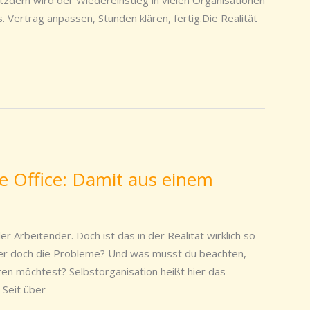
otzdem wird der Wiedereinstieg in vielen Organisationen
 Vertrag anpassen, Stunden klären, fertig.Die Realität
e Office: Damit aus einem
r Arbeitender. Doch ist das in der Realität wirklich so
der doch die Probleme? Und was musst du beachten,
n möchtest? Selbstorganisation heißt hier das
. Seit über