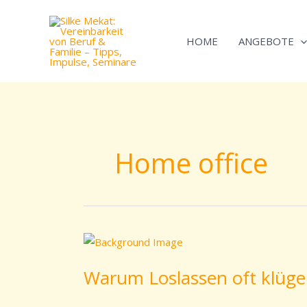
Zum
Inhalt
HOME
ANGEBOTE
springen
Home office
Warum
Loslassen
Warum Loslassen oft klüger 
oft
klüger