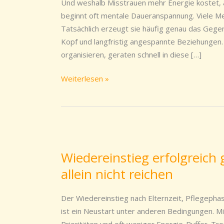
Und weshalb Misstrauen mehr Energie kostet, al
ist
beginnt oft mentale Daueranspannung. Viele Me
als
Tatsächlich erzeugt sie häufig genau das Gege
ständiges
Kopf und langfristig angespannte Beziehungen. 
Kontrollieren
organisieren, geraten schnell in diese […]
Weiterlesen »
Wiedereinstieg
erfolgreich
Wiedereinstieg erfolgreich
gestalten.
allein nicht reichen
Warum
gute
Vorsätze
Der Wiedereinstieg nach Elternzeit, Pflegephase
allein
ist ein Neustart unter anderen Bedingungen. M
nicht