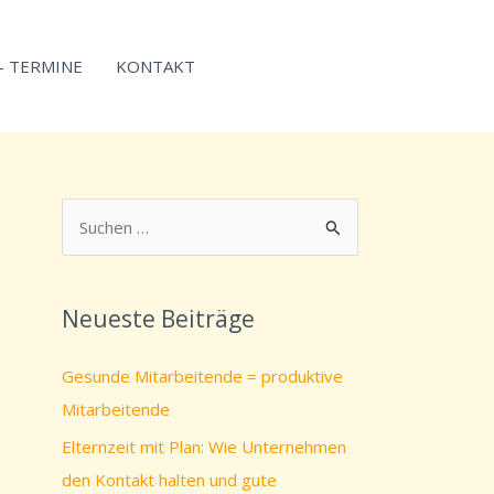
 – TERMINE
KONTAKT
S
u
c
Neueste Beiträge
h
e
Gesunde Mitarbeitende = produktive
n
Mitarbeitende
n
Elternzeit mit Plan: Wie Unternehmen
a
den Kontakt halten und gute