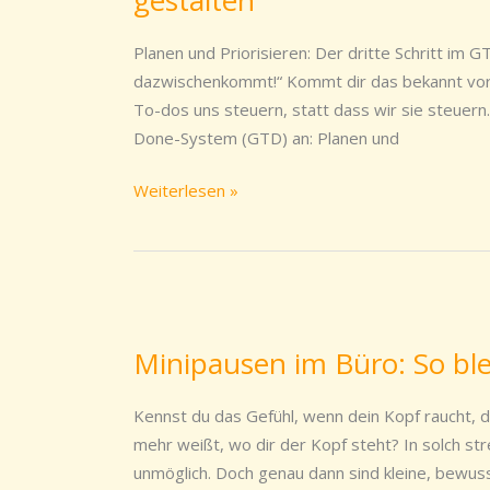
klarem
Fokus
Planen und Priorisieren: Der dritte Schritt im
den
dazwischenkommt!“ Kommt dir das bekannt vor? Im
Tag
To-dos uns steuern, statt dass wir sie steuern.
gestalten
Done-System (GTD) an: Planen und
Weiterlesen »
Minipausen
im
Minipausen im Büro: So ble
Büro:
So
Kennst du das Gefühl, wenn dein Kopf raucht, d
bleibst
mehr weißt, wo dir der Kopf steht? In solch st
du
unmöglich. Doch genau dann sind kleine, bewu
fokussiert