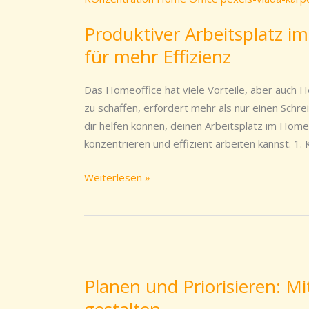
Homeoffice:
Produktiver Arbeitsplatz im
4
für mehr Effizienz
essentielle
Tipps
für
Das Homeoffice hat viele Vorteile, aber auch
mehr
zu schaffen, erfordert mehr als nur einen Schrei
Effizienz
dir helfen können, deinen Arbeitsplatz im Homeo
konzentrieren und effizient arbeiten kannst. 1
Weiterlesen »
Planen
und
Planen und Priorisieren: M
Priorisieren:
gestalten
Mit