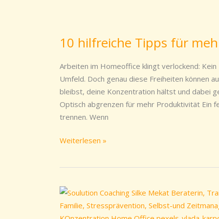
10
hilfreiche
10 hilfreiche Tipps für me
Tipps
für
Arbeiten im Homeoffice klingt verlockend: Kein 
mehr
Umfeld. Doch genau diese Freiheiten können a
Produktivität
bleibst, deine Konzentration hältst und dabei 
im
Optisch abgrenzen für mehr Produktivität Ein fes
Homeoffice
trennen. Wenn
Weiterlesen »
Produktiver
Arbeitsplatz
im