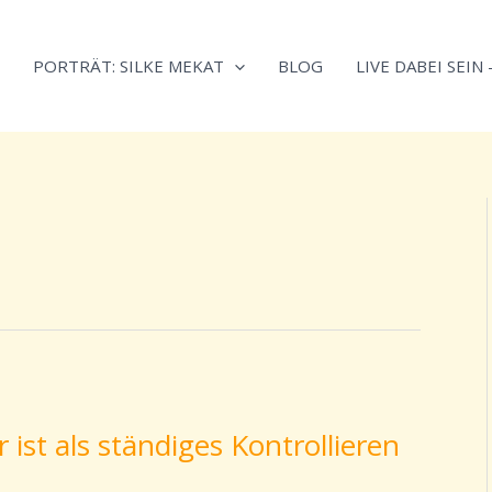
Neugierig,
Kategorien
wie
PORTRÄT: SILKE MEKAT
BLOG
LIVE DABEI SEIN
sich
Stress
reduzieren
und
Energie
gezielter
einsetzen
lässt?
Einfach
durchscrollen!
ist als ständiges Kontrollieren