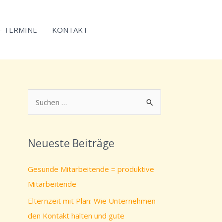
 – TERMINE
KONTAKT
S
u
c
Neueste Beiträge
h
e
Gesunde Mitarbeitende = produktive
n
Mitarbeitende
n
Elternzeit mit Plan: Wie Unternehmen
a
den Kontakt halten und gute