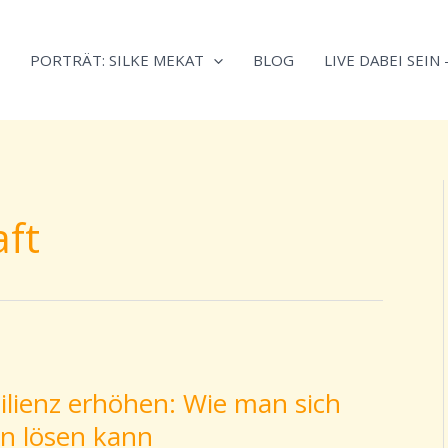
Neugierig,
Kategorien
wie
PORTRÄT: SILKE MEKAT
BLOG
LIVE DABEI SEIN
sich
Stress
reduzieren
und
Energie
gezielter
ft
einsetzen
lässt?
Einfach
durchscrollen!
lienz erhöhen: Wie man sich
en lösen kann