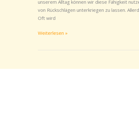
auf
unserem Alltag können wir diese Fähigkeit nut
die
von Rückschlägen unterkriegen zu lassen. Allerd
Dinge
Oft wird
ändern
sollten
Weiterlesen »