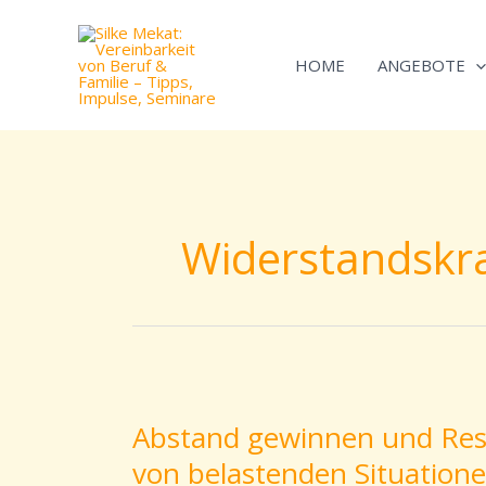
Zum
Inhalt
HOME
ANGEBOTE
springen
Widerstandskra
Abstand
gewinnen
Abstand gewinnen und Resi
und
von belastenden Situation
Resilienz