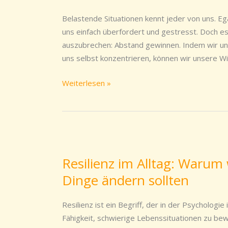
erhöhen:
Wie
Belastende Situationen kennt jeder von uns. Eg
man
uns einfach überfordert und gestresst. Doch es 
sich
auszubrechen: Abstand gewinnen. Indem wir uns
von
uns selbst konzentrieren, können wir unsere W
belastenden
Situationen
Weiterlesen »
lösen
kann
Resilienz
im
Resilienz im Alltag: Warum 
Alltag:
Dinge ändern sollten
Warum
wir
unsere
Resilienz ist ein Begriff, der in der Psycholog
Sichtweise
Fähigkeit, schwierige Lebenssituationen zu bew