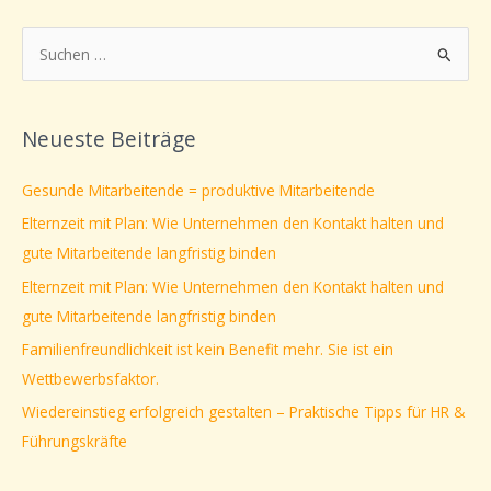
S
u
c
Neueste Beiträge
h
e
Gesunde Mitarbeitende = produktive Mitarbeitende
n
Elternzeit mit Plan: Wie Unternehmen den Kontakt halten und
n
gute Mitarbeitende langfristig binden
a
Elternzeit mit Plan: Wie Unternehmen den Kontakt halten und
c
gute Mitarbeitende langfristig binden
h
Familienfreundlichkeit ist kein Benefit mehr. Sie ist ein
:
Wettbewerbsfaktor.
Wiedereinstieg erfolgreich gestalten – Praktische Tipps für HR &
Führungskräfte