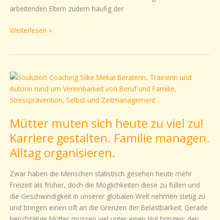
arbeitenden Eltern zudem häufig der
Weiterlesen »
Mütter
muten
sich
heute
Mütter muten sich heute zu viel zu!
zu
viel
Karriere gestalten. Familie managen.
zu!
Alltag organisieren.
Karriere
gestalten.
Zwar haben die Menschen statistisch gesehen heute mehr
Familie
Freizeit als früher, doch die Möglichkeiten diese zu füllen und
managen.
die Geschwindigkeit in unserer globalen Welt nehmen stetig zu
Alltag
und bringen einen oft an die Grenzen der Belastbarkeit. Gerade
organisieren.
berufstätige Mütter müssen viel unter einen Hut bringen: den