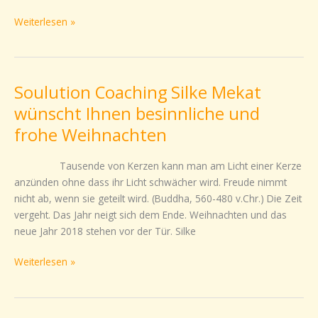
Weiterlesen »
Soulution Coaching Silke Mekat
Soulution
Coaching
wünscht Ihnen besinnliche und
Silke
frohe Weihnachten
Mekat
wünscht
Tausende von Kerzen kann man am Licht einer Kerze
Ihnen
anzünden ohne dass ihr Licht schwächer wird. Freude nimmt
besinnliche
nicht ab, wenn sie geteilt wird. (Buddha, 560-480 v.Chr.) Die Zeit
und
vergeht. Das Jahr neigt sich dem Ende. Weihnachten und das
frohe
neue Jahr 2018 stehen vor der Tür. Silke
Weihnachten
Weiterlesen »