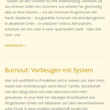
Nutzen Sie den Sommer für Ihre Weiterbildung: Genießen Sie
Ihrem
die schönen Seiten des Sommers und arbeiten Sie gleichzeitig
Sommer!
aktiv an Ihrer Karriere – mit den Sommer-Programmen der
Haufe Akademie: • Ausgewählte Seminare mit Abendprogramm
in attraktiven Orten – in exklusiver Schloss-Atmosphäre,
erholsam am See oder in einer spannenden Stadt. • Über 600
Fach- und
Weiterlesen »
Burnout: Vorbeugen mit System
Burnout:
Vorbeugen
mit
Wer sich wohlfühlt im Privatleben und in seinem Job, kann mehr
System
leisten Den Anforderungen durch Beruf, Familie, Gesellschaft
und den Alltag sehen sich viele Menschen nicht mehr
gewachsen. In einer Welt der ständigen Erreichbarkeit und
Möglichkeiten fühlen sich Mitarbeiter auf allen Hierarchieebenen
unter Druck. In einer mobilen Gesellschaft sorgen bei