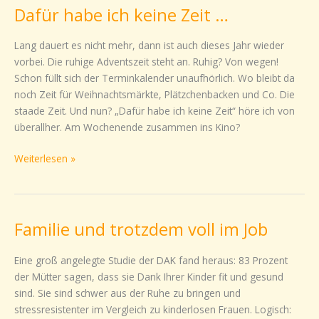
Dafür habe ich keine Zeit …
Dafür
habe
ich
Lang dauert es nicht mehr, dann ist auch dieses Jahr wieder
keine
vorbei. Die ruhige Adventszeit steht an. Ruhig? Von wegen!
Zeit
Schon füllt sich der Terminkalender unaufhörlich. Wo bleibt da
…
noch Zeit für Weihnachtsmärkte, Plätzchenbacken und Co. Die
staade Zeit. Und nun? „Dafür habe ich keine Zeit“ höre ich von
überallher. Am Wochenende zusammen ins Kino?
Weiterlesen »
Familie und trotzdem voll im Job
Familie
und
trotzdem
Eine groß angelegte Studie der DAK fand heraus: 83 Prozent
voll
der Mütter sagen, dass sie Dank Ihrer Kinder fit und gesund
im
sind. Sie sind schwer aus der Ruhe zu bringen und
Job
stressresistenter im Vergleich zu kinderlosen Frauen. Logisch: