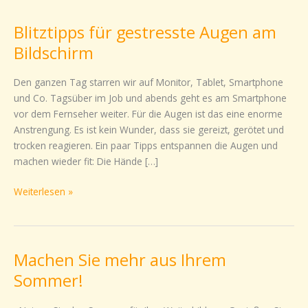
für
Blitztipps für gestresste Augen am
gestresste
Augen
Bildschirm
am
Bildschirm
Den ganzen Tag starren wir auf Monitor, Tablet, Smartphone
und Co. Tagsüber im Job und abends geht es am Smartphone
vor dem Fernseher weiter. Für die Augen ist das eine enorme
Anstrengung. Es ist kein Wunder, dass sie gereizt, gerötet und
trocken reagieren. Ein paar Tipps entspannen die Augen und
machen wieder fit: Die Hände […]
Weiterlesen »
Machen Sie mehr aus Ihrem
Machen
Sie
Sommer!
mehr
aus