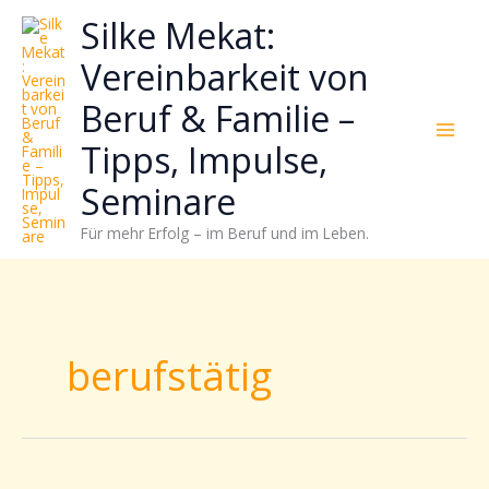
Zum
Neugierig,
Kategorien
Silke Mekat:
Inhalt
wie
springen
sich
Vereinbarkeit von
Stress
Beruf & Familie –
reduzieren
und
Tipps, Impulse,
Energie
gezielter
Seminare
einsetzen
Für mehr Erfolg – im Beruf und im Leben.
lässt?
Einfach
durchscrollen!
berufstätig
Blitztipps