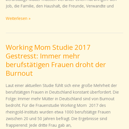
Job, die Familie, den Haushalt, die Freunde, Verwandte und
Weiterlesen »
Working Mom Studie 2017
Working
Mom
Gestresst: Immer mehr
Studie
berufstätigen Frauen droht der
2017
Burnout
Gestresst:
Immer
Laut einer aktuellen Studie fühlt sich eine große Mehrheit der
mehr
berufstätigen Frauen in Deutschland konstant überfordert. Die
berufstätigen
Folge: Immer mehr Mütter in Deutschland sind von Burnout
Frauen
bedroht. Für die Frauenstudie Working Mom 2017 des
droht
rheingold-Instituts wurden etwa 1000 berufstätige Frauen
der
zwischen 20 und 50 Jahren befragt. Die Ergebnisse sind
Burnout
frappierend: Jede dritte Frau gab an,