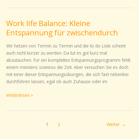
Work life Balance: Kleine
Work
life
Entspannung für zwischendurch
Balance:
Kleine
Wir hetzen von Termin zu Termin und die to do Liste scheint
Entspannung
auch nicht kürzer zu werden. Da tut es gut kurz mal
für
abzutauchen. Für ein komplettes Entspannungsprogramm fehlt
zwischendurch
einem meistens sowieso die Zeit. Aber versuchen Sie es doch
mit einer dieser Entspannungsübungen, die sich fast nebenbei
durchführen lassen, egal ob auch Zuhause oder im
Weiterlesen »
1
2
Weiter
→