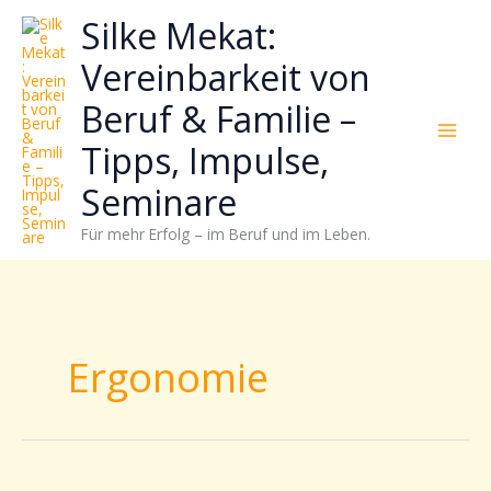
Zum
Neugierig,
Kategorien
Silke Mekat:
Inhalt
wie
springen
sich
Vereinbarkeit von
Stress
Beruf & Familie –
reduzieren
und
Tipps, Impulse,
Energie
gezielter
Seminare
einsetzen
Für mehr Erfolg – im Beruf und im Leben.
lässt?
Einfach
durchscrollen!
Ergonomie
Im