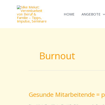
Zum
Inhalt
HOME
ANGEBOTE
springen
Burnout
Gesunde
Mitarbeitende
Gesunde Mitarbeitende = p
=
produktive