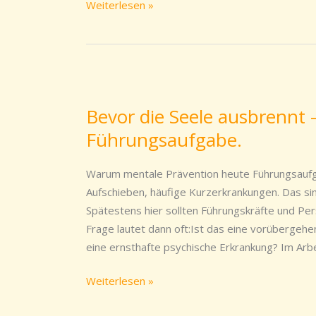
Weiterlesen »
Bevor
die
Bevor die Seele ausbrennt 
Seele
Führungsaufgabe.
ausbrennt
–
Mentale
Warum mentale Prävention heute Führungsaufga
Prävention
Aufschieben, häufige Kurzerkrankungen. Das sin
ist
Spätestens hier sollten Führungskräfte und Pe
Führungsaufgabe.
Frage lautet dann oft:Ist das eine vorübergeh
eine ernsthafte psychische Erkrankung? Im Arbei
Weiterlesen »