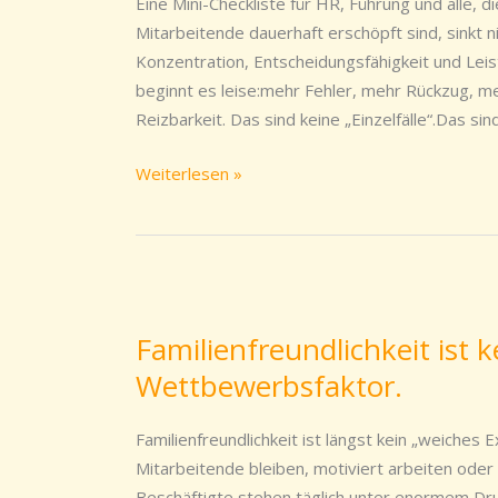
Eine Mini-Checkliste für HR, Führung und alle,
Mitarbeitende
Mitarbeitende dauerhaft erschöpft sind, sinkt 
Konzentration, Entscheidungsfähigkeit und Leist
beginnt es leise:mehr Fehler, mehr Rückzug, 
Reizbarkeit. Das sind keine „Einzelfälle“.Das sin
Weiterlesen »
Familienfreundlichkeit
ist
Familienfreundlichkeit ist k
kein
Wettbewerbsfaktor.
Benefit
mehr.
Sie
Familienfreundlichkeit ist längst kein „weiches 
ist
Mitarbeitende bleiben, motiviert arbeiten oder 
ein
Beschäftigte stehen täglich unter enormem Dru