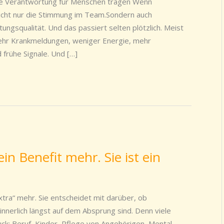
 die Verantwortung für Menschen tragen Wenn
nicht nur die Stimmung im Team.Sondern auch
ungsqualität. Und das passiert selten plötzlich. Meist
mehr Krankmeldungen, weniger Energie, mehr
d frühe Signale. Und […]
ein Benefit mehr. Sie ist ein
Extra“ mehr. Sie entscheidet mit darüber, ob
innerlich längst auf dem Absprung sind. Denn viele
ck: Beruf, Kinder, Pflege von Angehörigen, Mental