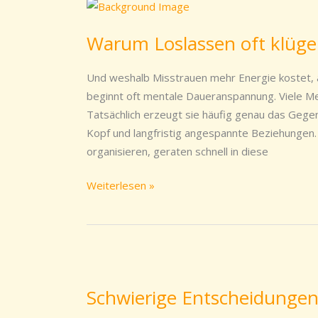
Warum
Loslassen
Warum Loslassen oft klüger 
oft
klüger
Und weshalb Misstrauen mehr Energie kostet, al
ist
beginnt oft mentale Daueranspannung. Viele Me
als
Tatsächlich erzeugt sie häufig genau das Gege
ständiges
Kopf und langfristig angespannte Beziehungen. 
Kontrollieren
organisieren, geraten schnell in diese
Weiterlesen »
Schwierige
Entscheidungen
Schwierige Entscheidungen 
leichter
treffen