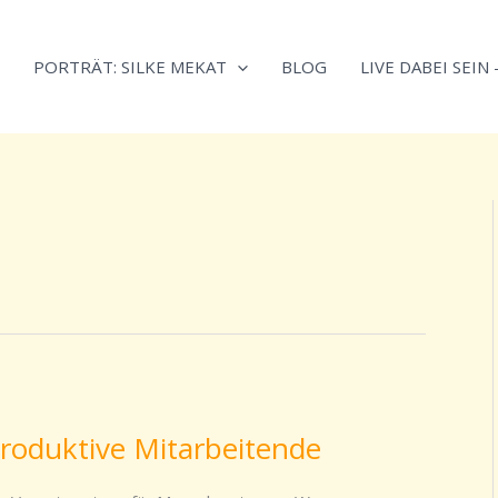
Neugierig,
Kategorien
wie
PORTRÄT: SILKE MEKAT
BLOG
LIVE DABEI SEIN
sich
Stress
reduzieren
und
Energie
gezielter
einsetzen
lässt?
Einfach
durchscrollen!
roduktive Mitarbeitende