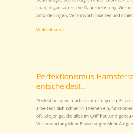
Wettbewerbsfaktor.
Load, organisatorische Dauerbelastung. Gerade
Anforderungen, Verantwortlichkeiten und schl
Weiterlesen »
Perfektionismus
Hamsterrad
Perfektionismus Hamsterra
oder
entscheidest..
große
Freiheit?
Du
Perfektionismus macht nicht erfolgreich. Er ersch
entscheidest..
arbeitest dich schnell in Themen ein, funktionie
oft „diejenige, die alles im Griff hat“.Und gena
Verantwortung.Mehr Erwartungen.Mehr Aufgaben