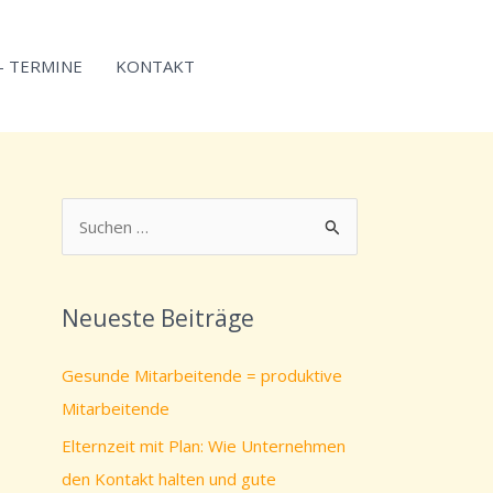
 – TERMINE
KONTAKT
S
u
c
Neueste Beiträge
h
e
Gesunde Mitarbeitende = produktive
n
Mitarbeitende
n
Elternzeit mit Plan: Wie Unternehmen
a
den Kontakt halten und gute