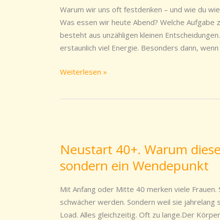
Warum wir uns oft festdenken – und wie du wie
Was essen wir heute Abend? Welche Aufgabe zu
besteht aus unzähligen kleinen Entscheidungen.
erstaunlich viel Energie. Besonders dann, wenn o
Weiterlesen »
Neustart
40+.
Neustart 40+. Warum diese 
Warum
sondern ein Wendepunkt
diese
Lebensphase
kein
Mit Anfang oder Mitte 40 merken viele Frauen. S
Abstieg
schwächer werden. Sondern weil sie jahrelang s
ist,
Load. Alles gleichzeitig. Oft zu lange.Der Körpe