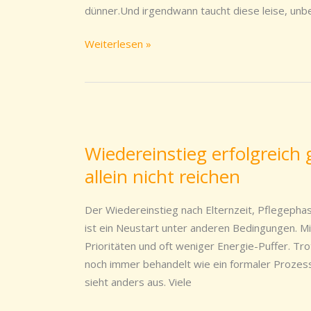
sondern
dünner.Und irgendwann taucht diese leise, unbe
ein
Wendepunkt
Weiterlesen »
Wiedereinstieg
erfolgreich
Wiedereinstieg erfolgreich
gestalten.
allein nicht reichen
Warum
gute
Vorsätze
Der Wiedereinstieg nach Elternzeit, Pflegephase
allein
ist ein Neustart unter anderen Bedingungen. M
nicht
Prioritäten und oft weniger Energie-Puffer. Tr
reichen
noch immer behandelt wie ein formaler Prozess.
sieht anders aus. Viele