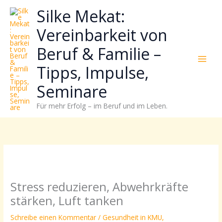
Zum
Neugierig,
Kategorien
Silke Mekat:
Inhalt
wie
springen
sich
Vereinbarkeit von
Stress
Beruf & Familie –
reduzieren
und
Tipps, Impulse,
Energie
gezielter
Seminare
einsetzen
Für mehr Erfolg – im Beruf und im Leben.
lässt?
Einfach
durchscrollen!
Stress reduzieren, Abwehrkräfte
stärken, Luft tanken
Schreibe einen Kommentar
/
Gesundheit in KMU
,