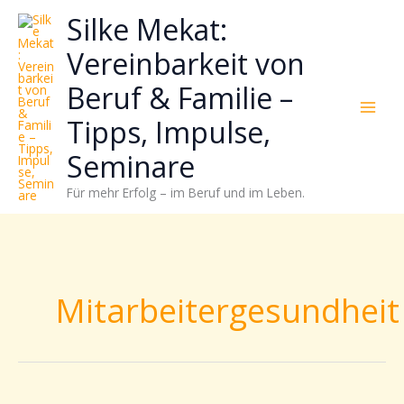
Zum
Neugierig,
Kategorien
Silke Mekat:
Inhalt
wie
springen
sich
Vereinbarkeit von
Stress
Beruf & Familie –
reduzieren
und
Tipps, Impulse,
Energie
gezielter
Seminare
einsetzen
Für mehr Erfolg – im Beruf und im Leben.
lässt?
Einfach
durchscrollen!
Mitarbeitergesundheit
Gesunde