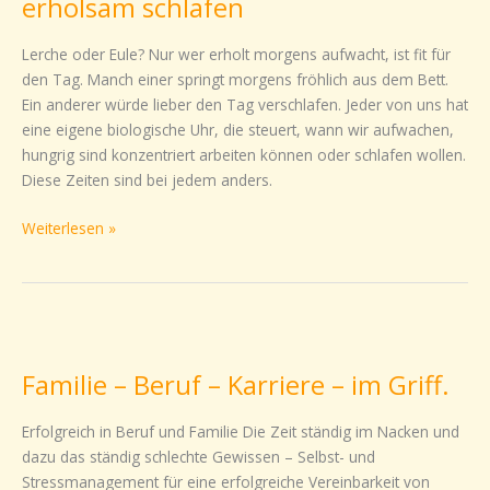
erholsam schlafen
–
erholsam
Lerche oder Eule? Nur wer erholt morgens aufwacht, ist fit für
schlafen
den Tag. Manch einer springt morgens fröhlich aus dem Bett.
Ein anderer würde lieber den Tag verschlafen. Jeder von uns hat
eine eigene biologische Uhr, die steuert, wann wir aufwachen,
hungrig sind konzentriert arbeiten können oder schlafen wollen.
Diese Zeiten sind bei jedem anders.
Weiterlesen »
Familie
–
Familie – Beruf – Karriere – im Griff.
Beruf
–
Erfolgreich in Beruf und Familie Die Zeit ständig im Nacken und
Karriere
dazu das ständig schlechte Gewissen – Selbst- und
–
Stressmanagement für eine erfolgreiche Vereinbarkeit von
im