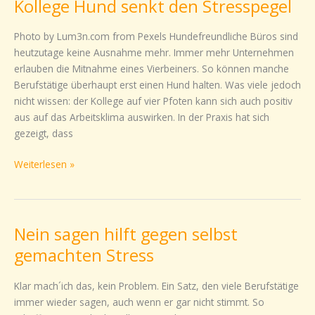
Kollege Hund senkt den Stresspegel
Kollege
Hund
senkt
Photo by Lum3n.com from Pexels Hundefreundliche Büros sind
den
heutzutage keine Ausnahme mehr. Immer mehr Unternehmen
Stresspegel
erlauben die Mitnahme eines Vierbeiners. So können manche
Berufstätige überhaupt erst einen Hund halten. Was viele jedoch
nicht wissen: der Kollege auf vier Pfoten kann sich auch positiv
aus auf das Arbeitsklima auswirken. In der Praxis hat sich
gezeigt, dass
Weiterlesen »
Nein sagen hilft gegen selbst
Nein
sagen
gemachten Stress
hilft
gegen
Klar mach´ich das, kein Problem. Ein Satz, den viele Berufstätige
selbst
immer wieder sagen, auch wenn er gar nicht stimmt. So
gemachten