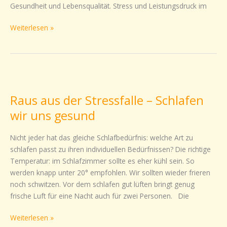
Gesundheit und Lebensqualität. Stress und Leistungsdruck im
Weiterlesen »
Raus
aus
Raus aus der Stressfalle – Schlafen
der
Stressfalle
wir uns gesund
–
Schlafen
Nicht jeder hat das gleiche Schlafbedürfnis: welche Art zu
wir
schlafen passt zu ihren individuellen Bedürfnissen? Die richtige
uns
Temperatur: im Schlafzimmer sollte es eher kühl sein. So
gesund
werden knapp unter 20° empfohlen. Wir sollten wieder frieren
noch schwitzen. Vor dem schlafen gut lüften bringt genug
frische Luft für eine Nacht auch für zwei Personen. Die
Weiterlesen »