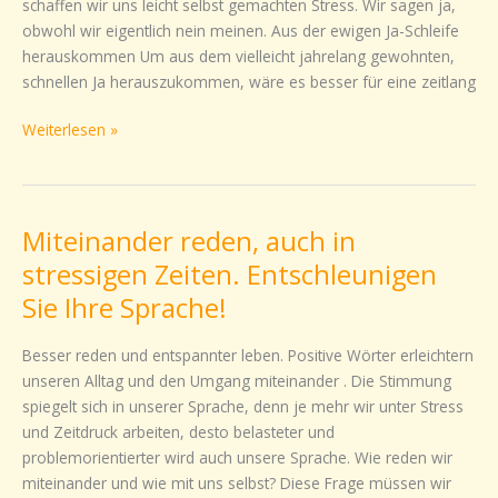
schaffen wir uns leicht selbst gemachten Stress. Wir sagen ja,
Stress
obwohl wir eigentlich nein meinen. Aus der ewigen Ja-Schleife
herauskommen Um aus dem vielleicht jahrelang gewohnten,
schnellen Ja herauszukommen, wäre es besser für eine zeitlang
Weiterlesen »
Miteinander reden, auch in
Miteinander
reden,
stressigen Zeiten. Entschleunigen
auch
Sie Ihre Sprache!
in
stressigen
Besser reden und entspannter leben. Positive Wörter erleichtern
Zeiten.
unseren Alltag und den Umgang miteinander . Die Stimmung
Entschleunigen
spiegelt sich in unserer Sprache, denn je mehr wir unter Stress
Sie
und Zeitdruck arbeiten, desto belasteter und
Ihre
problemorientierter wird auch unsere Sprache. Wie reden wir
Sprache!
miteinander und wie mit uns selbst? Diese Frage müssen wir