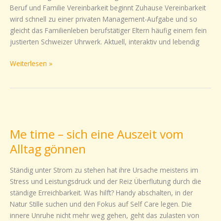
Beruf und Familie Vereinbarkeit beginnt Zuhause Vereinbarkeit
Griff.
wird schnell zu einer privaten Management-Aufgabe und so
gleicht das Familienleben berufstätiger Eltern häufig einem fein
justierten Schweizer Uhrwerk. Aktuell, interaktiv und lebendig
Weiterlesen »
Me
time
Me time – sich eine Auszeit vom
–
sich
Alltag gönnen
eine
Auszeit
Ständig unter Strom zu stehen hat ihre Ursache meistens im
vom
Stress und Leistungsdruck und der Reiz Überflutung durch die
Alltag
ständige Erreichbarkeit. Was hilft? Handy abschalten, in der
gönnen
Natur Stille suchen und den Fokus auf Self Care legen. Die
innere Unruhe nicht mehr weg gehen, geht das zulasten von