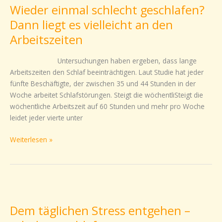
Wieder einmal schlecht geschlafen?
schlecht
geschlafen?
Dann liegt es vielleicht an den
Dann
Arbeitszeiten
liegt
es
Untersuchungen haben ergeben, dass lange
vielleicht
Arbeitszeiten den Schlaf beeinträchtigen. Laut Studie hat jeder
an
fünfte Beschäftigte, der zwischen 35 und 44 Stunden in der
den
Woche arbeitet Schlafstörungen. Steigt die wöchentliSteigt die
Arbeitszeiten
wöchentliche Arbeitszeit auf 60 Stunden und mehr pro Woche
leidet jeder vierte unter
Weiterlesen »
Dem
täglichen
Dem täglichen Stress entgehen –
Stress
entgehen