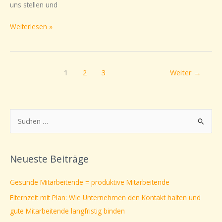
uns stellen und
Weiterlesen »
1
2
3
Weiter
→
S
u
c
Neueste Beiträge
h
e
Gesunde Mitarbeitende = produktive Mitarbeitende
n
Elternzeit mit Plan: Wie Unternehmen den Kontakt halten und
n
gute Mitarbeitende langfristig binden
a