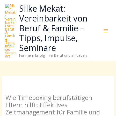
Zum
Neugierig,
Kategorien
Silke Mekat:
Inhalt
wie
springen
sich
Vereinbarkeit von
Stress
Beruf & Familie –
reduzieren
und
Tipps, Impulse,
Energie
gezielter
Seminare
einsetzen
Für mehr Erfolg – im Beruf und im Leben.
lässt?
Einfach
durchscrollen!
Wie Timeboxing berufstätigen
Eltern hilft: Effektives
Zeitmanagement für Familie und