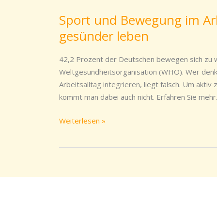
Sport und Bewegung im Arbei
Sport
und
gesünder leben
Bewegung
im
42,2 Prozent der Deutschen bewegen sich zu we
Arbeitsalltag:
Weltgesundheitsorganisation (WHO). Wer denkt
In
Arbeitsalltag integrieren, liegt falsch. Um aktiv
vier
kommt man dabei auch nicht. Erfahren Sie meh
Schritten
gesünder
Weiterlesen »
leben