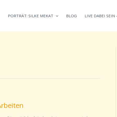
Neugierig,
Kategorien
wie
PORTRÄT: SILKE MEKAT
BLOG
LIVE DABEI SEIN
sich
Stress
reduzieren
und
Energie
gezielter
einsetzen
lässt?
Einfach
durchscrollen!
rbeiten