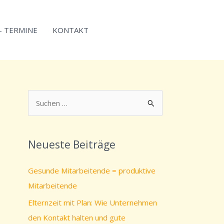
 – TERMINE
KONTAKT
S
u
c
Neueste Beiträge
h
e
Gesunde Mitarbeitende = produktive
n
Mitarbeitende
n
Elternzeit mit Plan: Wie Unternehmen
a
den Kontakt halten und gute