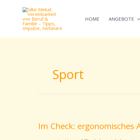
Zum
Inhalt
HOME
ANGEBOTE
springen
Sport
Im
Check:
Im Check: ergonomisches A
ergonomisches
Arbeiten