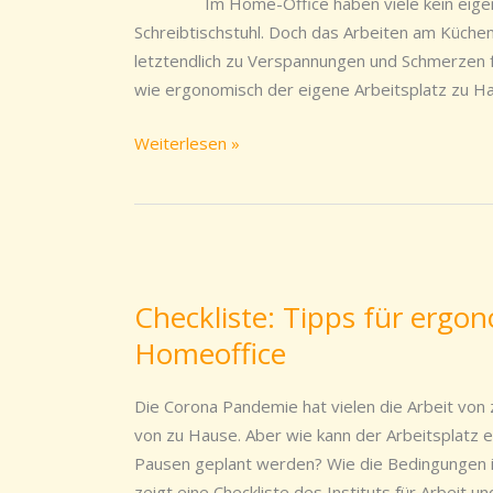
Im Home-Office haben viele kein eigenes 
Schreibtischstuhl. Doch das Arbeiten am Küche
letztendlich zu Verspannungen und Schmerzen füh
wie ergonomisch der eigene Arbeitsplatz zu Ha
Weiterlesen »
Checkliste:
Tipps
Checkliste: Tipps für ergo
für
Homeoffice
ergonomisches
Arbeiten
im
Die Corona Pandemie hat vielen die Arbeit von 
Homeoffice
von zu Hause. Aber wie kann der Arbeitsplatz 
Pausen geplant werden? Wie die Bedingungen 
zeigt eine Checkliste des Instituts für Arbeit u