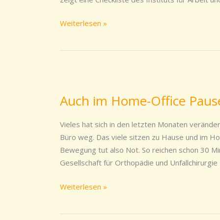
Weiterlesen »
Auch
im
Auch im Home-Office Pau
Home-
Office
Vieles hat sich in den letzten Monaten veränder
Pausen
Büro weg. Das viele sitzen zu Hause und im Ho
und
Bewegung tut also Not. So reichen schon 30 M
Bewegung
Gesellschaft für Orthopädie und Unfallchirurgie
einbauen
Weiterlesen »