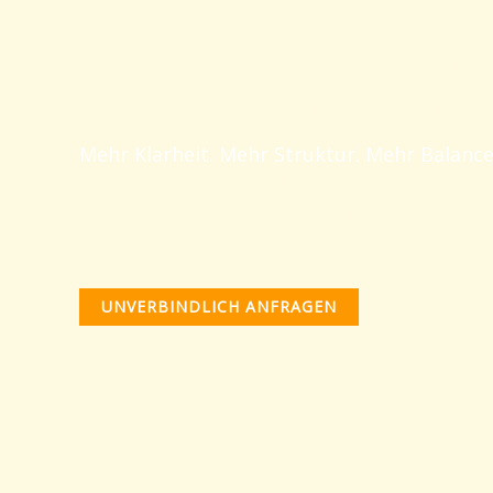
100 % Beruf + 100 % Privatleben = 200 % Belastung?
Gemeinsam gestalten wir gesunde Wege aus dem Dau
Mehr Klarheit. Mehr Struktur. Mehr Balance
Für mehr Gelassenheit, Energie und Fokus i
Coachings und Seminare – Praxisnah. Wirks
UNVERBINDLICH ANFRAGEN