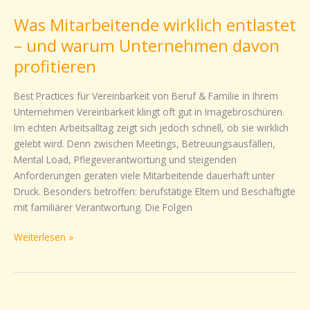
Mitarbeitende
Was Mitarbeitende wirklich entlastet
wirklich
entlastet
– und warum Unternehmen davon
–
profitieren
und
warum
Best Practices für Vereinbarkeit von Beruf & Familie in Ihrem
Unternehmen
Unternehmen Vereinbarkeit klingt oft gut in Imagebroschüren.
davon
Im echten Arbeitsalltag zeigt sich jedoch schnell, ob sie wirklich
profitieren
gelebt wird. Denn zwischen Meetings, Betreuungsausfällen,
Mental Load, Pflegeverantwortung und steigenden
Anforderungen geraten viele Mitarbeitende dauerhaft unter
Druck. Besonders betroffen: berufstätige Eltern und Beschäftigte
mit familiärer Verantwortung. Die Folgen
Weiterlesen »
Perfektionismus