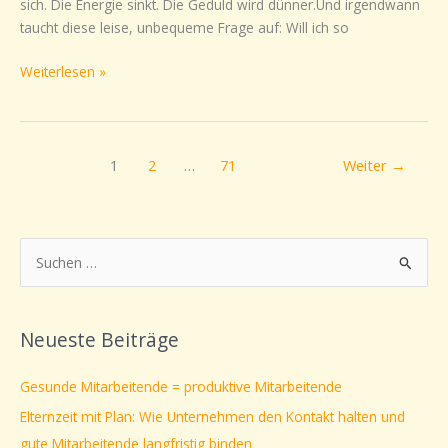
sich. Die Energie sinkt. Die Geduld wird dünner.Und irgendwann
taucht diese leise, unbequeme Frage auf: Will ich so
Weiterlesen »
1
2
…
71
Weiter
→
S
u
c
Neueste Beiträge
h
e
Gesunde Mitarbeitende = produktive Mitarbeitende
n
Elternzeit mit Plan: Wie Unternehmen den Kontakt halten und
n
gute Mitarbeitende langfristig binden