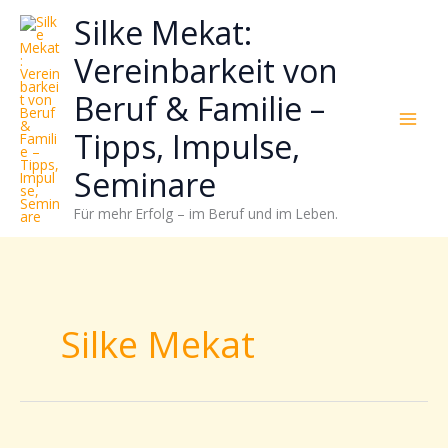
Zum
Neugierig,
Kategorien
Silke Mekat:
Inhalt
wie
springen
sich
Vereinbarkeit von
Stress
Beruf & Familie –
reduzieren
und
Tipps, Impulse,
Energie
gezielter
Seminare
einsetzen
Für mehr Erfolg – im Beruf und im Leben.
lässt?
Einfach
durchscrollen!
Silke Mekat
Gesunde