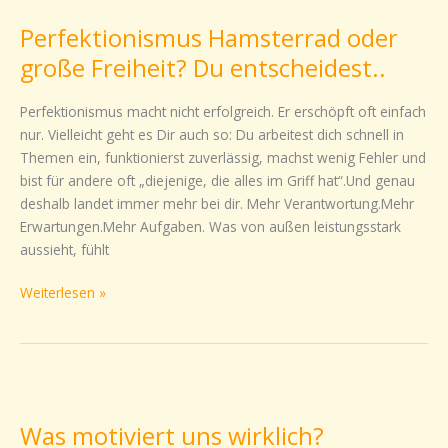
Hamsterrad
Perfektionismus Hamsterrad oder
oder
große
große Freiheit? Du entscheidest..
Freiheit?
Du
Perfektionismus macht nicht erfolgreich. Er erschöpft oft einfach
entscheidest..
nur. Vielleicht geht es Dir auch so: Du arbeitest dich schnell in
Themen ein, funktionierst zuverlässig, machst wenig Fehler und
bist für andere oft „diejenige, die alles im Griff hat“.Und genau
deshalb landet immer mehr bei dir. Mehr Verantwortung.Mehr
Erwartungen.Mehr Aufgaben. Was von außen leistungsstark
aussieht, fühlt
Weiterlesen »
Was
motiviert
Was motiviert uns wirklich?
uns