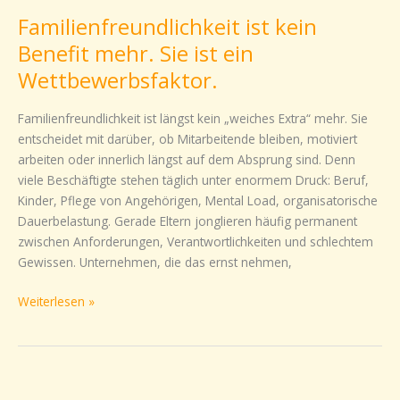
ist
Familienfreundlichkeit ist kein
kein
Benefit
Benefit mehr. Sie ist ein
mehr.
Wettbewerbsfaktor.
Sie
ist
Familienfreundlichkeit ist längst kein „weiches Extra“ mehr. Sie
ein
entscheidet mit darüber, ob Mitarbeitende bleiben, motiviert
Wettbewerbsfaktor.
arbeiten oder innerlich längst auf dem Absprung sind. Denn
viele Beschäftigte stehen täglich unter enormem Druck: Beruf,
Kinder, Pflege von Angehörigen, Mental Load, organisatorische
Dauerbelastung. Gerade Eltern jonglieren häufig permanent
zwischen Anforderungen, Verantwortlichkeiten und schlechtem
Gewissen. Unternehmen, die das ernst nehmen,
Weiterlesen »
Wiedereinstieg