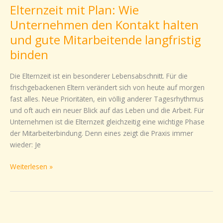
Elternzeit mit Plan: Wie
Plan:
Wie
Unternehmen den Kontakt halten
Unternehmen
und gute Mitarbeitende langfristig
den
binden
Kontakt
halten
Die Elternzeit ist ein besonderer Lebensabschnitt. Für die
und
frischgebackenen Eltern verändert sich von heute auf morgen
gute
fast alles. Neue Prioritäten, ein völlig anderer Tagesrhythmus
Mitarbeitende
und oft auch ein neuer Blick auf das Leben und die Arbeit. Für
langfristig
Unternehmen ist die Elternzeit gleichzeitig eine wichtige Phase
binden
der Mitarbeiterbindung. Denn eines zeigt die Praxis immer
wieder: Je
Weiterlesen »
Familienfreundlichkeit