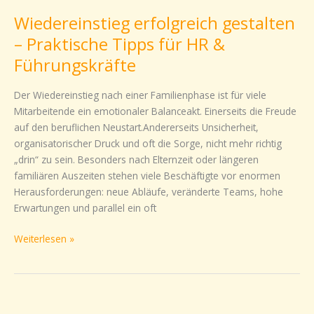
erfolgreich
Wiedereinstieg erfolgreich gestalten
gestalten
–
– Praktische Tipps für HR &
Praktische
Führungskräfte
Tipps
für
Der Wiedereinstieg nach einer Familienphase ist für viele
HR
Mitarbeitende ein emotionaler Balanceakt. Einerseits die Freude
&
auf den beruflichen Neustart.Andererseits Unsicherheit,
Führungskräfte
organisatorischer Druck und oft die Sorge, nicht mehr richtig
„drin“ zu sein. Besonders nach Elternzeit oder längeren
familiären Auszeiten stehen viele Beschäftigte vor enormen
Herausforderungen: neue Abläufe, veränderte Teams, hohe
Erwartungen und parallel ein oft
Weiterlesen »
Was