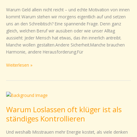
wirklich?
Warum Geld allein nicht reicht – und echte Motivation von innen
kommt Warum stehen wir morgens eigentlich auf und setzen
uns an den Schreibtisch? Eine spannende Frage. Denn ganz
gleich, welchen Beruf wir ausüben oder wie unser Alltag
aussieht: Jeder Mensch hat etwas, das ihn innerlich antreibt.
Manche wollen gestalten.Andere Sicherheit.Manche brauchen
Harmonie, andere Herausforderung.Für
Weiterlesen »
Warum
Loslassen
Warum Loslassen oft klüger ist als
oft
klüger
ständiges Kontrollieren
ist
als
Und weshalb Misstrauen mehr Energie kostet, als viele denken
ständiges