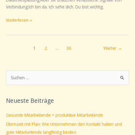
Verbindung:Ich bin da. Ich sehe dich. Du bist wichtig.
Weiterlesen »
1
2
…
36
Weiter
→
S
u
c
Neueste Beiträge
h
e
Gesunde Mitarbeitende = produktive Mitarbeitende
n
Elternzeit mit Plan: Wie Unternehmen den Kontakt halten und
n
gute Mitarbeitende langfristig binden