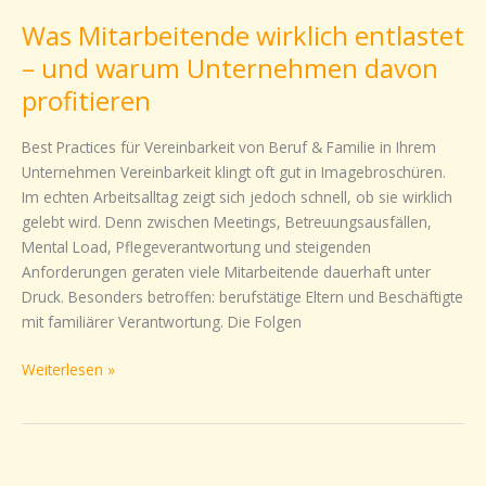
Mitarbeitende
Was Mitarbeitende wirklich entlastet
wirklich
entlastet
– und warum Unternehmen davon
–
profitieren
und
warum
Best Practices für Vereinbarkeit von Beruf & Familie in Ihrem
Unternehmen
Unternehmen Vereinbarkeit klingt oft gut in Imagebroschüren.
davon
Im echten Arbeitsalltag zeigt sich jedoch schnell, ob sie wirklich
profitieren
gelebt wird. Denn zwischen Meetings, Betreuungsausfällen,
Mental Load, Pflegeverantwortung und steigenden
Anforderungen geraten viele Mitarbeitende dauerhaft unter
Druck. Besonders betroffen: berufstätige Eltern und Beschäftigte
mit familiärer Verantwortung. Die Folgen
Weiterlesen »
Perfektionismus