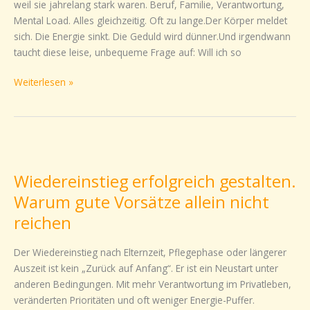
weil sie jahrelang stark waren. Beruf, Familie, Verantwortung,
ein
Mental Load. Alles gleichzeitig. Oft zu lange.Der Körper meldet
Wendepunkt
sich. Die Energie sinkt. Die Geduld wird dünner.Und irgendwann
taucht diese leise, unbequeme Frage auf: Will ich so
Weiterlesen »
Wiedereinstieg
erfolgreich
Wiedereinstieg erfolgreich gestalten.
gestalten.
Warum
Warum gute Vorsätze allein nicht
gute
reichen
Vorsätze
allein
Der Wiedereinstieg nach Elternzeit, Pflegephase oder längerer
nicht
Auszeit ist kein „Zurück auf Anfang“. Er ist ein Neustart unter
reichen
anderen Bedingungen. Mit mehr Verantwortung im Privatleben,
veränderten Prioritäten und oft weniger Energie-Puffer.