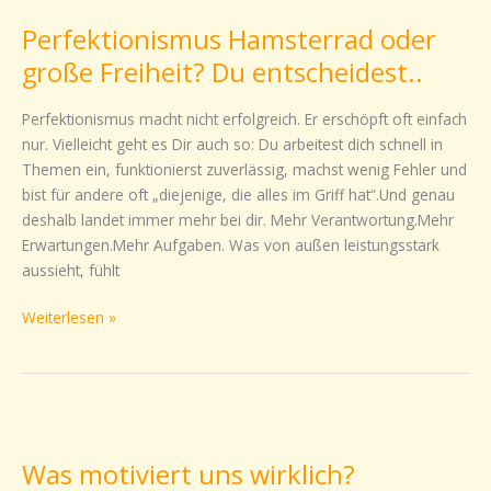
Hamsterrad
Perfektionismus Hamsterrad oder
oder
große
große Freiheit? Du entscheidest..
Freiheit?
Du
Perfektionismus macht nicht erfolgreich. Er erschöpft oft einfach
entscheidest..
nur. Vielleicht geht es Dir auch so: Du arbeitest dich schnell in
Themen ein, funktionierst zuverlässig, machst wenig Fehler und
bist für andere oft „diejenige, die alles im Griff hat“.Und genau
deshalb landet immer mehr bei dir. Mehr Verantwortung.Mehr
Erwartungen.Mehr Aufgaben. Was von außen leistungsstark
aussieht, fühlt
Weiterlesen »
Was
motiviert
Was motiviert uns wirklich?
uns