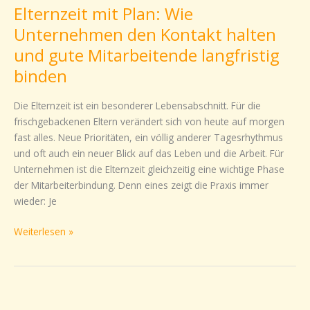
Elternzeit mit Plan: Wie
Plan:
Wie
Unternehmen den Kontakt halten
Unternehmen
und gute Mitarbeitende langfristig
den
binden
Kontakt
halten
Die Elternzeit ist ein besonderer Lebensabschnitt. Für die
und
frischgebackenen Eltern verändert sich von heute auf morgen
gute
fast alles. Neue Prioritäten, ein völlig anderer Tagesrhythmus
Mitarbeitende
und oft auch ein neuer Blick auf das Leben und die Arbeit. Für
langfristig
Unternehmen ist die Elternzeit gleichzeitig eine wichtige Phase
binden
der Mitarbeiterbindung. Denn eines zeigt die Praxis immer
wieder: Je
Weiterlesen »
Wiedereinstieg