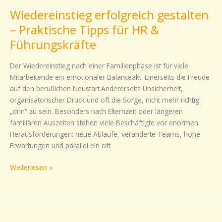
erfolgreich
Wiedereinstieg erfolgreich gestalten
gestalten
–
– Praktische Tipps für HR &
Praktische
Führungskräfte
Tipps
für
Der Wiedereinstieg nach einer Familienphase ist für viele
HR
Mitarbeitende ein emotionaler Balanceakt. Einerseits die Freude
&
auf den beruflichen Neustart.Andererseits Unsicherheit,
Führungskräfte
organisatorischer Druck und oft die Sorge, nicht mehr richtig
„drin“ zu sein. Besonders nach Elternzeit oder längeren
familiären Auszeiten stehen viele Beschäftigte vor enormen
Herausforderungen: neue Abläufe, veränderte Teams, hohe
Erwartungen und parallel ein oft
Weiterlesen »
Was