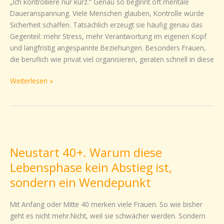
„Ich kontrolliere nur kurz.“ Genau so beginnt oft mentale
Kontrollieren
Daueranspannung. Viele Menschen glauben, Kontrolle würde
Sicherheit schaffen. Tatsächlich erzeugt sie häufig genau das
Gegenteil: mehr Stress, mehr Verantwortung im eigenen Kopf
und langfristig angespannte Beziehungen. Besonders Frauen,
die beruflich wie privat viel organisieren, geraten schnell in diese
Weiterlesen »
Neustart
40+.
Neustart 40+. Warum diese
Warum
diese
Lebensphase kein Abstieg ist,
Lebensphase
sondern ein Wendepunkt
kein
Abstieg
Mit Anfang oder Mitte 40 merken viele Frauen. So wie bisher
ist,
geht es nicht mehr.Nicht, weil sie schwächer werden. Sondern
sondern