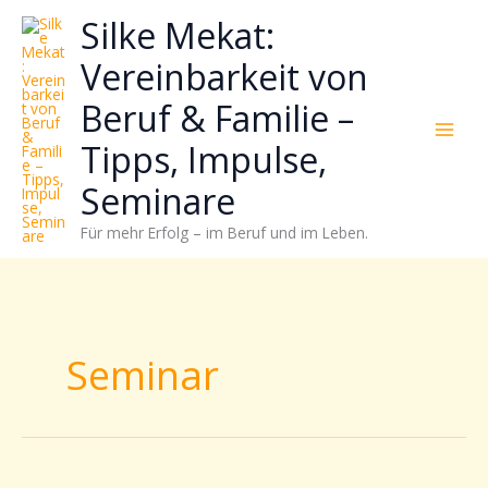
Zum
Neugierig,
Kategorien
Silke Mekat:
Inhalt
wie
springen
sich
Vereinbarkeit von
Stress
Beruf & Familie –
reduzieren
und
Tipps, Impulse,
Energie
gezielter
Seminare
einsetzen
Für mehr Erfolg – im Beruf und im Leben.
lässt?
Einfach
durchscrollen!
Seminar
Gesunde