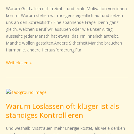
wirklich?
Warum Geld allein nicht reicht – und echte Motivation von innen
kommt Warum stehen wir morgens eigentlich auf und setzen
uns an den Schreibtisch? Eine spannende Frage. Denn ganz
gleich, welchen Beruf wir ausüben oder wie unser Alltag
aussieht: Jeder Mensch hat etwas, das ihn innerlich antreibt.
Manche wollen gestalten.Andere Sicherheit.Manche brauchen
Harmonie, andere Herausforderung.Für
Weiterlesen »
Warum
Loslassen
Warum Loslassen oft klüger ist als
oft
klüger
ständiges Kontrollieren
ist
als
Und weshalb Misstrauen mehr Energie kostet, als viele denken
ständiges