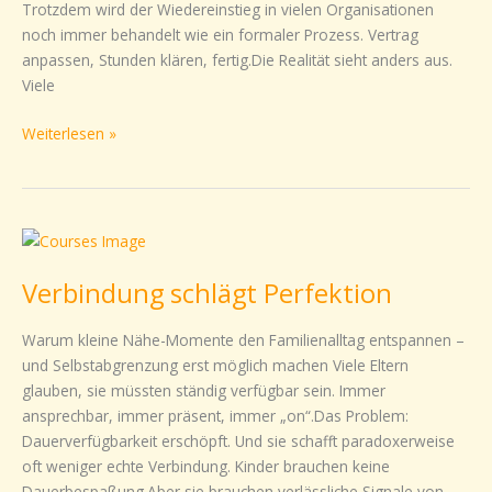
Trotzdem wird der Wiedereinstieg in vielen Organisationen
noch immer behandelt wie ein formaler Prozess. Vertrag
anpassen, Stunden klären, fertig.Die Realität sieht anders aus.
Viele
Weiterlesen »
Verbindung
schlägt
Verbindung schlägt Perfektion
Perfektion
Warum kleine Nähe-Momente den Familienalltag entspannen –
und Selbstabgrenzung erst möglich machen Viele Eltern
glauben, sie müssten ständig verfügbar sein. Immer
ansprechbar, immer präsent, immer „on“.Das Problem:
Dauerverfügbarkeit erschöpft. Und sie schafft paradoxerweise
oft weniger echte Verbindung. Kinder brauchen keine
Dauerbespaßung.Aber sie brauchen verlässliche Signale von