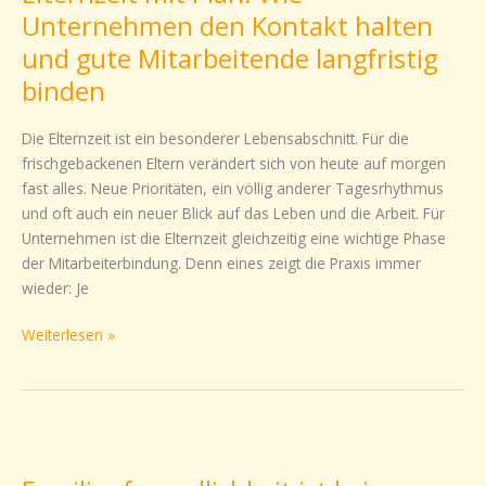
Wie
Unternehmen den Kontakt halten
Unternehmen
und gute Mitarbeitende langfristig
den
binden
Kontakt
halten
Die Elternzeit ist ein besonderer Lebensabschnitt. Für die
und
frischgebackenen Eltern verändert sich von heute auf morgen
gute
fast alles. Neue Prioritäten, ein völlig anderer Tagesrhythmus
Mitarbeitende
und oft auch ein neuer Blick auf das Leben und die Arbeit. Für
langfristig
Unternehmen ist die Elternzeit gleichzeitig eine wichtige Phase
binden
der Mitarbeiterbindung. Denn eines zeigt die Praxis immer
wieder: Je
Weiterlesen »
Familienfreundlichkeit
ist