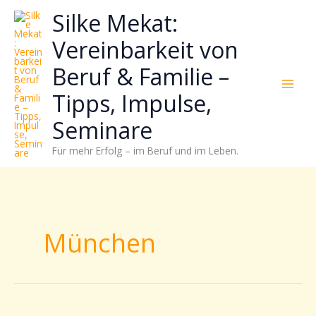
Zum
Neugierig,
Kategorien
Silke Mekat:
Inhalt
wie
springen
sich
Vereinbarkeit von
Stress
Beruf & Familie –
reduzieren
und
Tipps, Impulse,
Energie
gezielter
Seminare
einsetzen
Für mehr Erfolg – im Beruf und im Leben.
lässt?
Einfach
durchscrollen!
München
Elternzeit