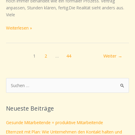
noch immer behandelt wie ein formaler Prozess. Vertrag
anpassen, Stunden klären, fertig.Die Realität sieht anders aus.
Viele
Weiterlesen »
1
2
…
44
Weiter
→
S
u
c
Neueste Beiträge
h
e
Gesunde Mitarbeitende = produktive Mitarbeitende
n
Elternzeit mit Plan: Wie Unternehmen den Kontakt halten und