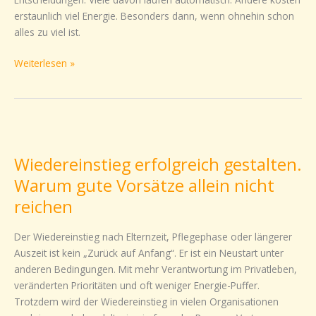
erstaunlich viel Energie. Besonders dann, wenn ohnehin schon
alles zu viel ist.
Weiterlesen »
Wiedereinstieg
erfolgreich
Wiedereinstieg erfolgreich gestalten.
gestalten.
Warum
Warum gute Vorsätze allein nicht
gute
reichen
Vorsätze
allein
Der Wiedereinstieg nach Elternzeit, Pflegephase oder längerer
nicht
Auszeit ist kein „Zurück auf Anfang“. Er ist ein Neustart unter
reichen
anderen Bedingungen. Mit mehr Verantwortung im Privatleben,
veränderten Prioritäten und oft weniger Energie-Puffer.
Trotzdem wird der Wiedereinstieg in vielen Organisationen