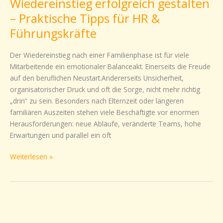
Wiedereinstieg erfolgreich gestalten
gestalten
–
– Praktische Tipps für HR &
Praktische
Führungskräfte
Tipps
für
Der Wiedereinstieg nach einer Familienphase ist für viele
HR
Mitarbeitende ein emotionaler Balanceakt. Einerseits die Freude
&
auf den beruflichen Neustart.Andererseits Unsicherheit,
Führungskräfte
organisatorischer Druck und oft die Sorge, nicht mehr richtig
„drin“ zu sein. Besonders nach Elternzeit oder längeren
familiären Auszeiten stehen viele Beschäftigte vor enormen
Herausforderungen: neue Abläufe, veränderte Teams, hohe
Erwartungen und parallel ein oft
Weiterlesen »
Was
Mitarbeitende