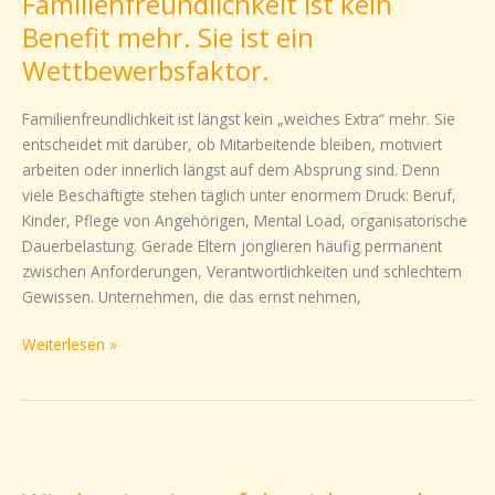
Familienfreundlichkeit ist kein
kein
Benefit
Benefit mehr. Sie ist ein
mehr.
Wettbewerbsfaktor.
Sie
ist
Familienfreundlichkeit ist längst kein „weiches Extra“ mehr. Sie
ein
entscheidet mit darüber, ob Mitarbeitende bleiben, motiviert
Wettbewerbsfaktor.
arbeiten oder innerlich längst auf dem Absprung sind. Denn
viele Beschäftigte stehen täglich unter enormem Druck: Beruf,
Kinder, Pflege von Angehörigen, Mental Load, organisatorische
Dauerbelastung. Gerade Eltern jonglieren häufig permanent
zwischen Anforderungen, Verantwortlichkeiten und schlechtem
Gewissen. Unternehmen, die das ernst nehmen,
Weiterlesen »
Wiedereinstieg
erfolgreich