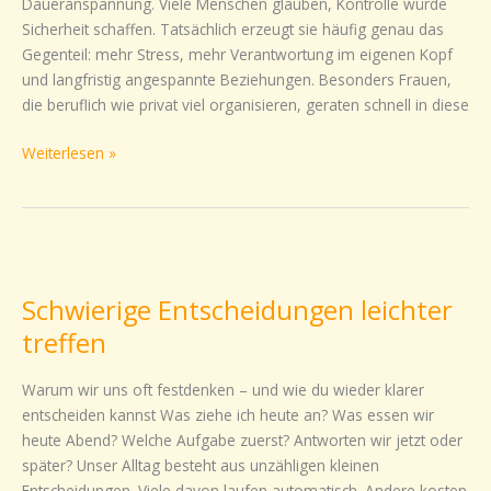
Daueranspannung. Viele Menschen glauben, Kontrolle würde
Sicherheit schaffen. Tatsächlich erzeugt sie häufig genau das
Gegenteil: mehr Stress, mehr Verantwortung im eigenen Kopf
und langfristig angespannte Beziehungen. Besonders Frauen,
die beruflich wie privat viel organisieren, geraten schnell in diese
Weiterlesen »
Schwierige
Entscheidungen
Schwierige Entscheidungen leichter
leichter
treffen
treffen
Warum wir uns oft festdenken – und wie du wieder klarer
entscheiden kannst Was ziehe ich heute an? Was essen wir
heute Abend? Welche Aufgabe zuerst? Antworten wir jetzt oder
später? Unser Alltag besteht aus unzähligen kleinen
Entscheidungen. Viele davon laufen automatisch. Andere kosten