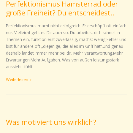
Perfektionismus Hamsterrad oder
oder
große
große Freiheit? Du entscheidest..
Freiheit?
Du
Perfektionismus macht nicht erfolgreich. Er erschöpft oft einfach
entscheidest..
nur. Vielleicht geht es Dir auch so: Du arbeitest dich schnell in
Themen ein, funktionierst zuverlässig, machst wenig Fehler und
bist für andere oft „diejenige, die alles im Griff hat“.Und genau
deshalb landet immer mehr bei dir. Mehr Verantwortung.Mehr
Erwartungen.Mehr Aufgaben. Was von außen leistungsstark
aussieht, fühlt
Weiterlesen »
Was
motiviert
Was motiviert uns wirklich?
uns
wirklich?