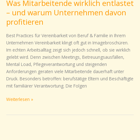
Was Mitarbeitende wirklich entlastet
wirklich
entlastet
– und warum Unternehmen davon
–
profitieren
und
warum
Best Practices für Vereinbarkeit von Beruf & Familie in Ihrem
Unternehmen
Unternehmen Vereinbarkeit klingt oft gut in Imagebroschüren.
davon
Im echten Arbeitsalltag zeigt sich jedoch schnell, ob sie wirklich
profitieren
gelebt wird. Denn zwischen Meetings, Betreuungsausfällen,
Mental Load, Pflegeverantwortung und steigenden
Anforderungen geraten viele Mitarbeitende dauerhaft unter
Druck. Besonders betroffen: berufstätige Eltern und Beschäftigte
mit familiärer Verantwortung. Die Folgen
Weiterlesen »
Perfektionismus
Hamsterrad