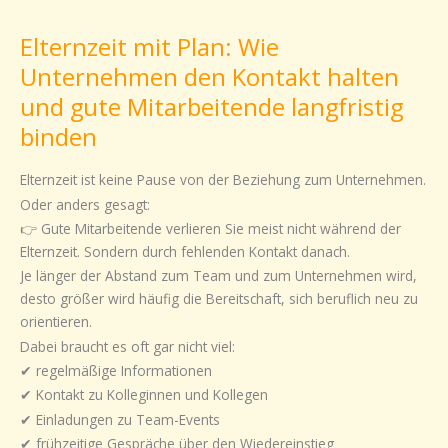
mit
Elternzeit mit Plan: Wie
Plan:
Wie
Unternehmen den Kontakt halten
Unternehmen
und gute Mitarbeitende langfristig
den
binden
Kontakt
halten
Elternzeit ist keine Pause von der Beziehung zum Unternehmen.
und
Oder anders gesagt:
gute
👉 Gute Mitarbeitende verlieren Sie meist nicht während der
Mitarbeitende
Elternzeit. Sondern durch fehlenden Kontakt danach.
langfristig
binden
Je länger der Abstand zum Team und zum Unternehmen wird,
desto größer wird häufig die Bereitschaft, sich beruflich neu zu
orientieren.
Dabei braucht es oft gar nicht viel:
✔ regelmäßige Informationen
✔ Kontakt zu Kolleginnen und Kollegen
✔ Einladungen zu Team-Events
✔ frühzeitige Gespräche über den Wiedereinstieg