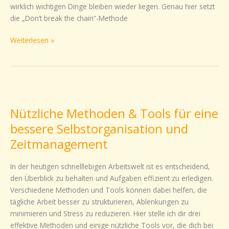
wirklich wichtigen Dinge bleiben wieder liegen. Genau hier setzt
erreichst
die „Don’t break the chain“-Methode
Du
Deine
Weiterlesen »
Ziele
wirklich
Nützliche
Methoden
Nützliche Methoden & Tools für eine
&
Tools
bessere Selbstorganisation und
für
Zeitmanagement
eine
bessere
In der heutigen schnelllebigen Arbeitswelt ist es entscheidend,
Selbstorganisation
den Überblick zu behalten und Aufgaben effizient zu erledigen.
und
Verschiedene Methoden und Tools können dabei helfen, die
Zeitmanagement
tägliche Arbeit besser zu strukturieren, Ablenkungen zu
minimieren und Stress zu reduzieren. Hier stelle ich dir drei
effektive Methoden und einige nützliche Tools vor, die dich bei