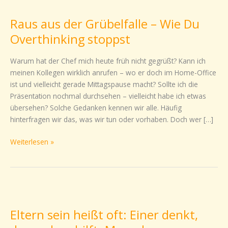
aus
Raus aus der Grübelfalle – Wie Du
der
Grübelfalle
Overthinking stoppst
–
Wie
Warum hat der Chef mich heute früh nicht gegrüßt? Kann ich
Du
meinen Kollegen wirklich anrufen – wo er doch im Home-Office
Overthinking
ist und vielleicht gerade Mittagspause macht? Sollte ich die
stoppst
Präsentation nochmal durchsehen – vielleicht habe ich etwas
übersehen? Solche Gedanken kennen wir alle. Häufig
hinterfragen wir das, was wir tun oder vorhaben. Doch wer […]
Weiterlesen »
Eltern
sein
Eltern sein heißt oft: Einer denkt,
heißt
oft: