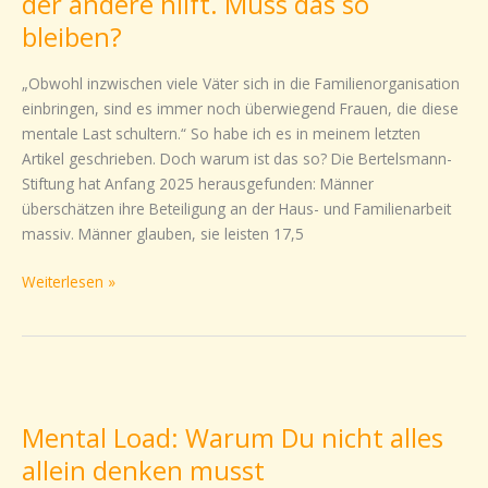
der andere hilft. Muss das so
Einer
bleiben?
denkt,
der
„Obwohl inzwischen viele Väter sich in die Familienorganisation
andere
einbringen, sind es immer noch überwiegend Frauen, die diese
hilft.
mentale Last schultern.“ So habe ich es in meinem letzten
Muss
Artikel geschrieben. Doch warum ist das so? Die Bertelsmann-
das
Stiftung hat Anfang 2025 herausgefunden: Männer
so
überschätzen ihre Beteiligung an der Haus- und Familienarbeit
bleiben?
massiv. Männer glauben, sie leisten 17,5
Weiterlesen »
Mental
Load:
Mental Load: Warum Du nicht alles
Warum
Du
allein denken musst
nicht