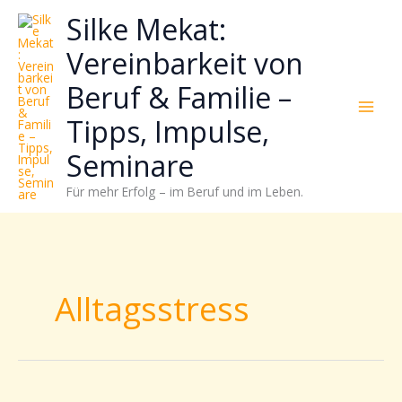
Zum
Neugierig,
Kategorien
Silke Mekat:
Inhalt
wie
springen
sich
Vereinbarkeit von
Stress
Beruf & Familie –
reduzieren
und
Tipps, Impulse,
Energie
gezielter
Seminare
einsetzen
Für mehr Erfolg – im Beruf und im Leben.
lässt?
Einfach
durchscrollen!
Alltagsstress
Raus