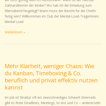
es
Zahnarzttermin der Kinder? Wo hab ich die Einladung zum
vor
Elternabend hingelegt? Wann muss der Bericht für die Chefin
allem
fertig sein? Willkommen im Club der Mental-Load-Trägerinnen.
Frauen?
Mental Load
Weiterlesen »
Mehr
Klarheit,
Mehr Klarheit, weniger Chaos: Wie
weniger
Chaos:
du Kanban, Timeboxing & Co.
Wie
beruflich und privat effektiv nutzen
du
kannst
Kanban,
Timeboxing
Im Job ist Struktur oft ein zweischneidiges Schwert: Einerseits
&
gibt es feste Deadlines, Meetings, to dos und Co – andererseits
Co.