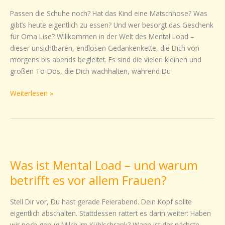
alles
Passen die Schuhe noch? Hat das Kind eine Matschhose? Was
allein
gibt’s heute eigentlich zu essen? Und wer besorgt das Geschenk
denken
für Oma Lise? Willkommen in der Welt des Mental Load –
musst
dieser unsichtbaren, endlosen Gedankenkette, die Dich von
morgens bis abends begleitet. Es sind die vielen kleinen und
großen To-Dos, die Dich wachhalten, während Du
Weiterlesen »
Was
ist
Was ist Mental Load – und warum
Mental
Load
betrifft es vor allem Frauen?
–
und
Stell Dir vor, Du hast gerade Feierabend. Dein Kopf sollte
warum
eigentlich abschalten. Stattdessen rattert es darin weiter: Haben
betrifft
wir noch genug Milch im Kühlschrank? Wann ist der nächste