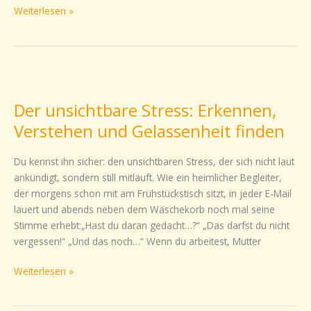
Weiterlesen »
Der
unsichtbare
Der unsichtbare Stress: Erkennen,
Stress:
Erkennen,
Verstehen und Gelassenheit finden
Verstehen
und
Du kennst ihn sicher: den unsichtbaren Stress, der sich nicht laut
Gelassenheit
ankündigt, sondern still mitläuft. Wie ein heimlicher Begleiter,
finden
der morgens schon mit am Frühstückstisch sitzt, in jeder E-Mail
lauert und abends neben dem Wäschekorb noch mal seine
Stimme erhebt:„Hast du daran gedacht…?“ „Das darfst du nicht
vergessen!“ „Und das noch…“ Wenn du arbeitest, Mutter
Weiterlesen »