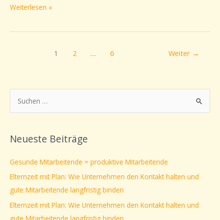
Weiterlesen »
1
2
…
6
Weiter
→
S
u
c
Neueste Beiträge
h
e
Gesunde Mitarbeitende = produktive Mitarbeitende
n
Elternzeit mit Plan: Wie Unternehmen den Kontakt halten und
n
gute Mitarbeitende langfristig binden
a
Elternzeit mit Plan: Wie Unternehmen den Kontakt halten und
c
gute Mitarbeitende langfristig binden