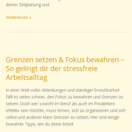
deiner Zeitplanung und
Weiterlesen »
Grenzen
setzen
Grenzen setzen & Fokus bewahren –
&
Fokus
So gelingt dir der stressfreie
bewahren
Arbeitsalltag
–
So
In einer Welt voller Ablenkungen und ständiger Erreichbarkeit
gelingt
fällt es vielen schwer, den Fokus zu bewahren und Grenzen zu
dir
setzen. Doch wer sowohl im Beruf als auch im Privatleben
der
effektiv sein möchte, muss lernen, sich zu organisieren und sich
stressfreie
selbst und anderen klare Grenzen zu setzen. Hier sind einige
Arbeitsalltag
bewährte Tipps, wie du deine Arbeit