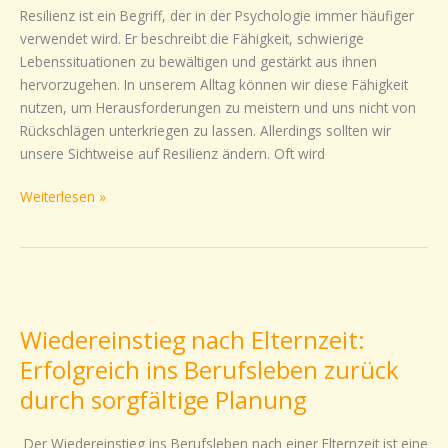
Sichtweise
Resilienz ist ein Begriff, der in der Psychologie immer häufiger
auf
verwendet wird. Er beschreibt die Fähigkeit, schwierige
die
Lebenssituationen zu bewältigen und gestärkt aus ihnen
Dinge
hervorzugehen. In unserem Alltag können wir diese Fähigkeit
ändern
nutzen, um Herausforderungen zu meistern und uns nicht von
sollten
Rückschlägen unterkriegen zu lassen. Allerdings sollten wir
unsere Sichtweise auf Resilienz ändern. Oft wird
Weiterlesen »
Wiedereinstieg
nach
Wiedereinstieg nach Elternzeit:
Elternzeit:
Erfolgreich
Erfolgreich ins Berufsleben zurück
ins
durch sorgfältige Planung
Berufsleben
zurück
Der Wiedereinstieg ins Berufsleben nach einer Elternzeit ist eine