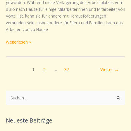
können
geworden. Während diese Verlagerung des Arbeitsplatzes vom
Unternehmen
Büro nach Hause für einige Mitarbeiterinnen und Mitarbeiter von
Ihre
Vorteil ist, kann sie für andere mit Herausforderungen
Mitarbeiterinnen
verbunden sein. Insbesondere für Eltern und Familien kann das
und
Arbeiten von zu Hause
Mitarbeiter
unterstützen:
Weiterlesen »
1
2
…
37
Weiter
→
S
u
c
Neueste Beiträge
h
e