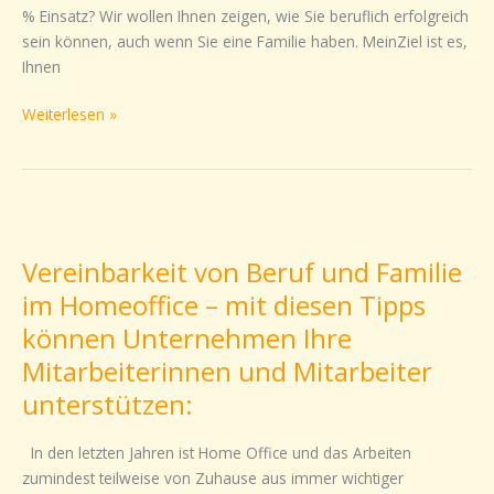
% Einsatz? Wir wollen Ihnen zeigen, wie Sie beruflich erfolgreich
sein können, auch wenn Sie eine Familie haben. MeinZiel ist es,
Ihnen
Weiterlesen »
Vereinbarkeit
von
Vereinbarkeit von Beruf und Familie
Beruf
und
im Homeoffice – mit diesen Tipps
Familie
können Unternehmen Ihre
im
Mitarbeiterinnen und Mitarbeiter
Homeoffice
–
unterstützen:
mit
diesen
In den letzten Jahren ist Home Office und das Arbeiten
Tipps
zumindest teilweise von Zuhause aus immer wichtiger