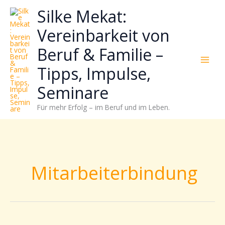
Zum
Neugierig,
Kategorien
Silke Mekat:
Inhalt
wie
springen
sich
Vereinbarkeit von
Stress
Beruf & Familie –
reduzieren
und
Tipps, Impulse,
Energie
gezielter
Seminare
einsetzen
Für mehr Erfolg – im Beruf und im Leben.
lässt?
Einfach
durchscrollen!
Mitarbeiterbindung
Familienfreundlichkeit