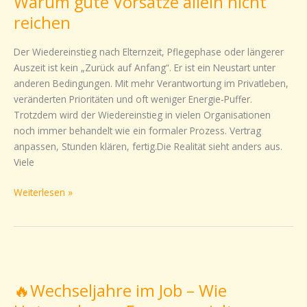
Warum gute Vorsätze allein nicht
gute
reichen
Vorsätze
allein
Der Wiedereinstieg nach Elternzeit, Pflegephase oder längerer
nicht
Auszeit ist kein „Zurück auf Anfang“. Er ist ein Neustart unter
reichen
anderen Bedingungen. Mit mehr Verantwortung im Privatleben,
veränderten Prioritäten und oft weniger Energie-Puffer.
Trotzdem wird der Wiedereinstieg in vielen Organisationen
noch immer behandelt wie ein formaler Prozess. Vertrag
anpassen, Stunden klären, fertig.Die Realität sieht anders aus.
Viele
Weiterlesen »
🔥
Wechseljahre
🔥Wechseljahre im Job – Wie
im
Job