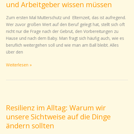
und Arbeitgeber wissen müssen
&
Mutterschutz:
Zum ersten Mal Mutterschutz und Elternzeit, das ist aufregend.
Was
Wer zuvor großen Wert auf den Beruf gelegt hat, stellt sich oft
Schwangere
nicht nur die Frage nach der Gebrut, den Vorbereitungen zu
und
Hause und nach dem Baby. Man fragt sich häufig auch, wie es
Arbeitgeber
beruflich weitergehen soll und wie man am Ball bleibt. Alles
wissen
über den
müssen
Weiterlesen »
Resilienz
im
Resilienz im Alltag: Warum wir
Alltag:
Warum
unsere Sichtweise auf die Dinge
wir
ändern sollten
unsere