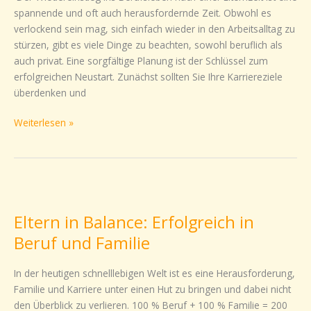
durch
spannende und oft auch herausfordernde Zeit. Obwohl es
sorgfältige
verlockend sein mag, sich einfach wieder in den Arbeitsalltag zu
Planung
stürzen, gibt es viele Dinge zu beachten, sowohl beruflich als
auch privat. Eine sorgfältige Planung ist der Schlüssel zum
erfolgreichen Neustart. Zunächst sollten Sie Ihre Karriereziele
überdenken und
Weiterlesen »
Eltern
in
Eltern in Balance: Erfolgreich in
Balance:
Erfolgreich
Beruf und Familie
in
Beruf
In der heutigen schnelllebigen Welt ist es eine Herausforderung,
und
Familie und Karriere unter einen Hut zu bringen und dabei nicht
Familie
den Überblick zu verlieren. 100 % Beruf + 100 % Familie = 200