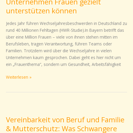
Unternehmen Frauen gezielt
–
unterstützen können
Wie
Unternehmen
Jedes Jahr führen Wechseljahresbeschwerden in Deutschland zu
Frauen
rund 40 Millionen Fehltagen (HWR-Studie).In Bayern betrifft das
gezielt
über eine Million Frauen – viele von ihnen stehen mitten im
unterstützen
Berufsleben, tragen Verantwortung, führen Teams oder
können
Familien. Trotzdem wird über die Wechseljahre in vielen
Unternehmen kaum gesprochen. Dabei geht es hier nicht um
ein „Frauenthema“, sondern um Gesundheit, Arbeitsfähigkeit
Weiterlesen »
Vereinbarkeit
von
Vereinbarkeit von Beruf und Familie
Beruf
und
& Mutterschutz: Was Schwangere
Familie