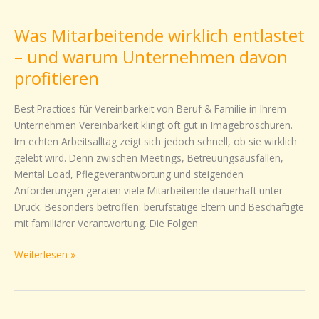
Was
Mitarbeitende
Was Mitarbeitende wirklich entlastet
wirklich
entlastet
– und warum Unternehmen davon
–
profitieren
und
warum
Best Practices für Vereinbarkeit von Beruf & Familie in Ihrem
Unternehmen
Unternehmen Vereinbarkeit klingt oft gut in Imagebroschüren.
davon
Im echten Arbeitsalltag zeigt sich jedoch schnell, ob sie wirklich
profitieren
gelebt wird. Denn zwischen Meetings, Betreuungsausfällen,
Mental Load, Pflegeverantwortung und steigenden
Anforderungen geraten viele Mitarbeitende dauerhaft unter
Druck. Besonders betroffen: berufstätige Eltern und Beschäftigte
mit familiärer Verantwortung. Die Folgen
Weiterlesen »