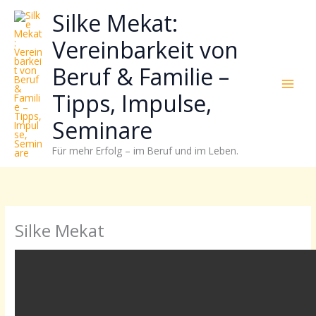
Zum
Neugierig,
Kategorien
Silke Mekat:
Inhalt
wie
springen
sich
Vereinbarkeit von
Stress
Beruf & Familie –
reduzieren
und
Tipps, Impulse,
Energie
gezielter
Seminare
einsetzen
Für mehr Erfolg – im Beruf und im Leben.
lässt?
Einfach
durchscrollen!
Silke Mekat