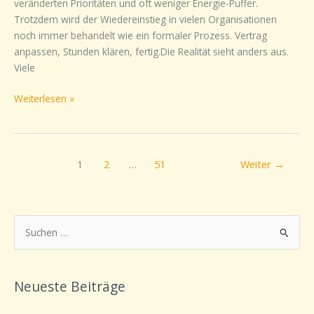
veränderten Prioritäten und oft weniger Energie-Puffer.
Trotzdem wird der Wiedereinstieg in vielen Organisationen
noch immer behandelt wie ein formaler Prozess. Vertrag
anpassen, Stunden klären, fertig.Die Realität sieht anders aus.
Viele
Weiterlesen »
1
2
…
51
Weiter
→
S
u
c
Neueste Beiträge
h
e