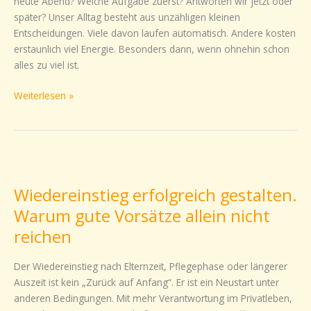
heute Abend? Welche Aufgabe zuerst? Antworten wir jetzt oder
später? Unser Alltag besteht aus unzähligen kleinen
Entscheidungen. Viele davon laufen automatisch. Andere kosten
erstaunlich viel Energie. Besonders dann, wenn ohnehin schon
alles zu viel ist.
Weiterlesen »
Wiedereinstieg
erfolgreich
Wiedereinstieg erfolgreich gestalten.
gestalten.
Warum
Warum gute Vorsätze allein nicht
gute
reichen
Vorsätze
allein
Der Wiedereinstieg nach Elternzeit, Pflegephase oder längerer
nicht
Auszeit ist kein „Zurück auf Anfang“. Er ist ein Neustart unter
reichen
anderen Bedingungen. Mit mehr Verantwortung im Privatleben,