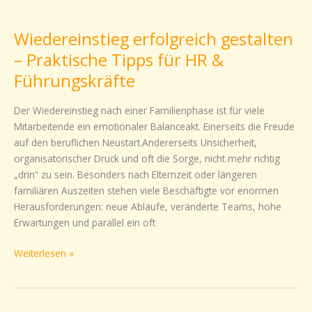
Wiedereinstieg
erfolgreich
Wiedereinstieg erfolgreich gestalten
gestalten
–
– Praktische Tipps für HR &
Praktische
Führungskräfte
Tipps
für
Der Wiedereinstieg nach einer Familienphase ist für viele
HR
Mitarbeitende ein emotionaler Balanceakt. Einerseits die Freude
&
auf den beruflichen Neustart.Andererseits Unsicherheit,
Führungskräfte
organisatorischer Druck und oft die Sorge, nicht mehr richtig
„drin“ zu sein. Besonders nach Elternzeit oder längeren
familiären Auszeiten stehen viele Beschäftigte vor enormen
Herausforderungen: neue Abläufe, veränderte Teams, hohe
Erwartungen und parallel ein oft
Weiterlesen »