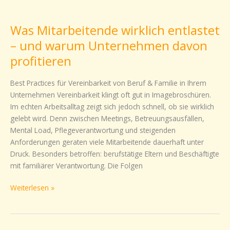
Was
Mitarbeitende
Was Mitarbeitende wirklich entlastet
wirklich
entlastet
– und warum Unternehmen davon
–
profitieren
und
warum
Best Practices für Vereinbarkeit von Beruf & Familie in Ihrem
Unternehmen
Unternehmen Vereinbarkeit klingt oft gut in Imagebroschüren.
davon
Im echten Arbeitsalltag zeigt sich jedoch schnell, ob sie wirklich
profitieren
gelebt wird. Denn zwischen Meetings, Betreuungsausfällen,
Mental Load, Pflegeverantwortung und steigenden
Anforderungen geraten viele Mitarbeitende dauerhaft unter
Druck. Besonders betroffen: berufstätige Eltern und Beschäftigte
mit familiärer Verantwortung. Die Folgen
Weiterlesen »