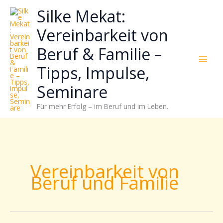
Zum
Neugierig,
Kategorien
Silke Mekat:
Inhalt
wie
springen
sich
Vereinbarkeit von
Stress
Beruf & Familie –
reduzieren
und
Tipps, Impulse,
Energie
gezielter
Seminare
einsetzen
Für mehr Erfolg – im Beruf und im Leben.
lässt?
Einfach
durchscrollen!
Vereinbarkeit von
Beruf und Familie