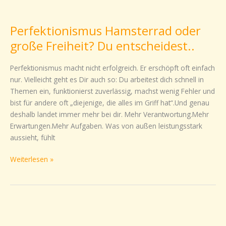
Perfektionismus
Hamsterrad
Perfektionismus Hamsterrad oder
oder
große
große Freiheit? Du entscheidest..
Freiheit?
Du
Perfektionismus macht nicht erfolgreich. Er erschöpft oft einfach
entscheidest..
nur. Vielleicht geht es Dir auch so: Du arbeitest dich schnell in
Themen ein, funktionierst zuverlässig, machst wenig Fehler und
bist für andere oft „diejenige, die alles im Griff hat“.Und genau
deshalb landet immer mehr bei dir. Mehr Verantwortung.Mehr
Erwartungen.Mehr Aufgaben. Was von außen leistungsstark
aussieht, fühlt
Weiterlesen »
Was
motiviert