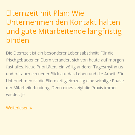
mit
Elternzeit mit Plan: Wie
Plan:
Wie
Unternehmen den Kontakt halten
Unternehmen
und gute Mitarbeitende langfristig
den
binden
Kontakt
halten
Die Elternzeit ist ein besonderer Lebensabschnitt. Für die
und
frischgebackenen Eltern verändert sich von heute auf morgen
gute
fast alles. Neue Prioritäten, ein völlig anderer Tagesrhythmus
Mitarbeitende
und oft auch ein neuer Blick auf das Leben und die Arbeit. Für
langfristig
Unternehmen ist die Elternzeit gleichzeitig eine wichtige Phase
binden
der Mitarbeiterbindung. Denn eines zeigt die Praxis immer
wieder: Je
Weiterlesen »