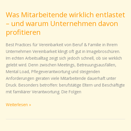
Was
Mitarbeitende
Was Mitarbeitende wirklich entlastet
wirklich
entlastet
– und warum Unternehmen davon
–
profitieren
und
warum
Best Practices für Vereinbarkeit von Beruf & Familie in Ihrem
Unternehmen
Unternehmen Vereinbarkeit klingt oft gut in Imagebroschüren.
davon
Im echten Arbeitsalltag zeigt sich jedoch schnell, ob sie wirklich
profitieren
gelebt wird. Denn zwischen Meetings, Betreuungsausfällen,
Mental Load, Pflegeverantwortung und steigenden
Anforderungen geraten viele Mitarbeitende dauerhaft unter
Druck. Besonders betroffen: berufstätige Eltern und Beschäftigte
mit familiärer Verantwortung. Die Folgen
Weiterlesen »