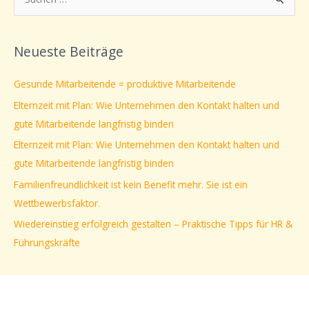
S
u
c
Neueste Beiträge
h
e
Gesunde Mitarbeitende = produktive Mitarbeitende
n
Elternzeit mit Plan: Wie Unternehmen den Kontakt halten und
n
gute Mitarbeitende langfristig binden
a
Elternzeit mit Plan: Wie Unternehmen den Kontakt halten und
c
gute Mitarbeitende langfristig binden
h
Familienfreundlichkeit ist kein Benefit mehr. Sie ist ein
:
Wettbewerbsfaktor.
Wiedereinstieg erfolgreich gestalten – Praktische Tipps für HR &
Führungskräfte