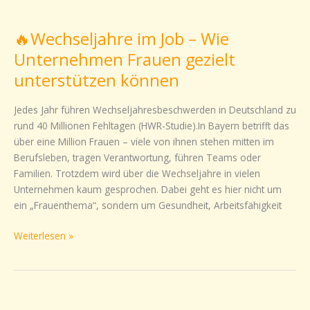
🔥
Wechseljahre
🔥Wechseljahre im Job – Wie
im
Job
Unternehmen Frauen gezielt
–
unterstützen können
Wie
Unternehmen
Jedes Jahr führen Wechseljahresbeschwerden in Deutschland zu
Frauen
rund 40 Millionen Fehltagen (HWR-Studie).In Bayern betrifft das
gezielt
über eine Million Frauen – viele von ihnen stehen mitten im
unterstützen
Berufsleben, tragen Verantwortung, führen Teams oder
können
Familien. Trotzdem wird über die Wechseljahre in vielen
Unternehmen kaum gesprochen. Dabei geht es hier nicht um
ein „Frauenthema“, sondern um Gesundheit, Arbeitsfähigkeit
Weiterlesen »
In