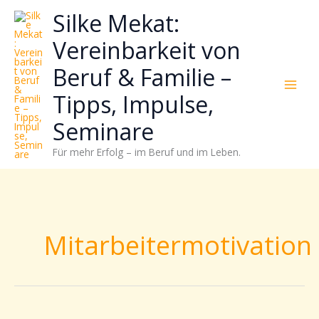
Zum
Neugierig,
Kategorien
Silke Mekat:
Inhalt
wie
springen
sich
Vereinbarkeit von
Stress
Beruf & Familie –
reduzieren
und
Tipps, Impulse,
Energie
gezielter
Seminare
einsetzen
Für mehr Erfolg – im Beruf und im Leben.
lässt?
Einfach
durchscrollen!
Mitarbeitermotivation
Familienfreundlichkeit