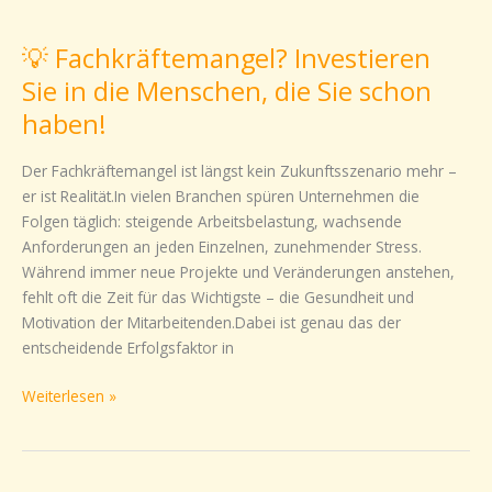
💡
Fachkräftemangel?
💡 Fachkräftemangel? Investieren
Investieren
Sie
Sie in die Menschen, die Sie schon
in
haben!
die
Menschen,
Der Fachkräftemangel ist längst kein Zukunftsszenario mehr –
die
er ist Realität.In vielen Branchen spüren Unternehmen die
Sie
Folgen täglich: steigende Arbeitsbelastung, wachsende
schon
Anforderungen an jeden Einzelnen, zunehmender Stress.
haben!
Während immer neue Projekte und Veränderungen anstehen,
fehlt oft die Zeit für das Wichtigste – die Gesundheit und
Motivation der Mitarbeitenden.Dabei ist genau das der
entscheidende Erfolgsfaktor in
Weiterlesen »