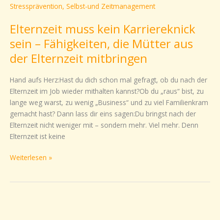
kein
Karriereknick
Elternzeit muss kein Karriereknick
sein
–
sein – Fähigkeiten, die Mütter aus
Fähigkeiten,
der Elternzeit mitbringen
die
Mütter
Hand aufs Herz:Hast du dich schon mal gefragt, ob du nach der
aus
Elternzeit im Job wieder mithalten kannst?Ob du „raus“ bist, zu
der
lange weg warst, zu wenig „Business“ und zu viel Familienkram
Elternzeit
gemacht hast? Dann lass dir eins sagen:Du bringst nach der
mitbringen
Elternzeit nicht weniger mit – sondern mehr. Viel mehr. Denn
Elternzeit ist keine
Weiterlesen »
Meistere
das