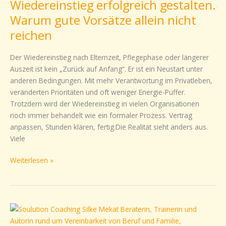
Wiedereinstieg erfolgreich gestalten.
gestalten.
Warum
Warum gute Vorsätze allein nicht
gute
reichen
Vorsätze
allein
Der Wiedereinstieg nach Elternzeit, Pflegephase oder längerer
nicht
Auszeit ist kein „Zurück auf Anfang“. Er ist ein Neustart unter
reichen
anderen Bedingungen. Mit mehr Verantwortung im Privatleben,
veränderten Prioritäten und oft weniger Energie-Puffer.
Trotzdem wird der Wiedereinstieg in vielen Organisationen
noch immer behandelt wie ein formaler Prozess. Vertrag
anpassen, Stunden klären, fertig.Die Realität sieht anders aus.
Viele
Weiterlesen »
Elternzeit
muss