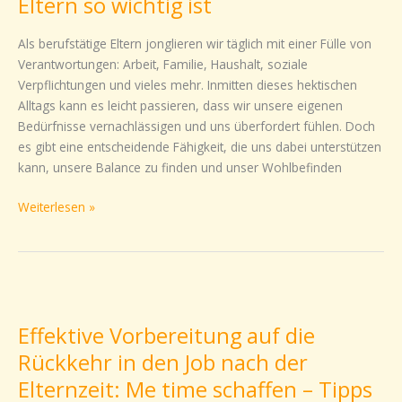
Eltern so wichtig ist
Warum
Grenzen
Als berufstätige Eltern jonglieren wir täglich mit einer Fülle von
setzen
Verantwortungen: Arbeit, Familie, Haushalt, soziale
für
Verpflichtungen und vieles mehr. Inmitten dieses hektischen
berufstätige
Alltags kann es leicht passieren, dass wir unsere eigenen
Eltern
Bedürfnisse vernachlässigen und uns überfordert fühlen. Doch
so
es gibt eine entscheidende Fähigkeit, die uns dabei unterstützen
wichtig
kann, unsere Balance zu finden und unser Wohlbefinden
ist
Weiterlesen »
Effektive
Vorbereitung
Effektive Vorbereitung auf die
auf
die
Rückkehr in den Job nach der
Rückkehr
Elternzeit: Me time schaffen – Tipps
in