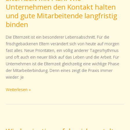
Wie
Unternehmen den Kontakt halten
Unternehmen
und gute Mitarbeitende langfristig
den
binden
Kontakt
halten
Die Elternzeit ist ein besonderer Lebensabschnitt. Für die
und
frischgebackenen Eltern verändert sich von heute auf morgen
gute
fast alles. Neue Prioritäten, ein völlig anderer Tagesrhythmus
Mitarbeitende
und oft auch ein neuer Blick auf das Leben und die Arbeit. Für
langfristig
Unternehmen ist die Elternzeit gleichzeitig eine wichtige Phase
binden
der Mitarbeiterbindung. Denn eines zeigt die Praxis immer
wieder: Je
Weiterlesen »
Wiedereinstieg
erfolgreich