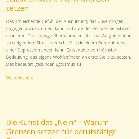
sich
setzen
selbst
einstehen
Das schleichende Gefühl der Ausnutzung, das Unvermögen,
und
dagegen anzukommen, kann im Laufe der Zeit den Selbstwert
Grenzen
erodieren. Die ständige Übernahme zusätzlicher Aufgaben führt
setzen
zu steigendem Stress, der schließlich in einem Burnout oder
einer Depression enden kann. Es ist daher von höchster
Bedeutung, das eigene Wohlbefinden an erste Stelle zu setzen.
Das bedeutet, gesunden Egoismus zu
Weiterlesen »
Die
Kunst
Die Kunst des „Nein“ – Warum
des
„Nein“
Grenzen setzen für berufstätige
–