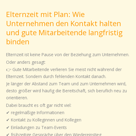
mit
Elternzeit mit Plan: Wie
Plan:
Wie
Unternehmen den Kontakt halten
Unternehmen
und gute Mitarbeitende langfristig
den
binden
Kontakt
halten
Elternzeit ist keine Pause von der Beziehung zum Unternehmen.
und
Oder anders gesagt:
gute
👉 Gute Mitarbeitende verlieren Sie meist nicht während der
Mitarbeitende
Elternzeit. Sondern durch fehlenden Kontakt danach.
langfristig
binden
Je länger der Abstand zum Team und zum Unternehmen wird,
desto größer wird häufig die Bereitschaft, sich beruflich neu zu
orientieren.
Dabei braucht es oft gar nicht viel:
✔ regelmäßige Informationen
✔ Kontakt zu Kolleginnen und Kollegen
✔ Einladungen zu Team-Events
✔ frühzeitige Gespräche über den Wiedereinstieg