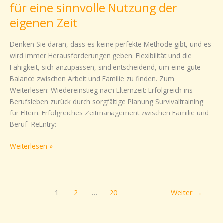
für eine sinnvolle Nutzung der
den
Job
eigenen Zeit
nach
der
Denken Sie daran, dass es keine perfekte Methode gibt, und es
Elternzeit:
wird immer Herausforderungen geben. Flexibilität und die
Me
Fähigkeit, sich anzupassen, sind entscheidend, um eine gute
time
Balance zwischen Arbeit und Familie zu finden. Zum
schaffen
Weiterlesen: Wiedereinstieg nach Elternzeit: Erfolgreich ins
–
Berufsleben zurück durch sorgfältige Planung Survivaltraining
Tipps
für Eltern: Erfolgreiches Zeitmanagement zwischen Familie und
für
Beruf ReEntry:
eine
sinnvolle
Weiterlesen »
Nutzung
der
eigenen
Zeit
1
2
…
20
Weiter
→