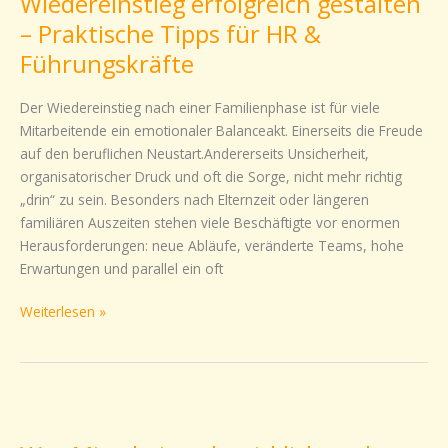
Wiedereinstieg erfolgreich gestalten
gestalten
–
– Praktische Tipps für HR &
Praktische
Führungskräfte
Tipps
für
Der Wiedereinstieg nach einer Familienphase ist für viele
HR
Mitarbeitende ein emotionaler Balanceakt. Einerseits die Freude
&
auf den beruflichen Neustart.Andererseits Unsicherheit,
Führungskräfte
organisatorischer Druck und oft die Sorge, nicht mehr richtig
„drin“ zu sein. Besonders nach Elternzeit oder längeren
familiären Auszeiten stehen viele Beschäftigte vor enormen
Herausforderungen: neue Abläufe, veränderte Teams, hohe
Erwartungen und parallel ein oft
Weiterlesen »
Was
Mitarbeitende