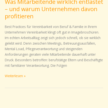
Was Mitarbeitende wirklich entlastet
wirklich
entlastet
– und warum Unternehmen davon
–
profitieren
und
warum
Best Practices für Vereinbarkeit von Beruf & Familie in Ihrem
Unternehmen
Unternehmen Vereinbarkeit klingt oft gut in Imagebroschüren.
davon
Im echten Arbeitsalltag zeigt sich jedoch schnell, ob sie wirklich
profitieren
gelebt wird. Denn zwischen Meetings, Betreuungsausfällen,
Mental Load, Pflegeverantwortung und steigenden
Anforderungen geraten viele Mitarbeitende dauerhaft unter
Druck. Besonders betroffen: berufstätige Eltern und Beschäftigte
mit familiärer Verantwortung. Die Folgen
Weiterlesen »
Wiedereinstieg
erfolgreich