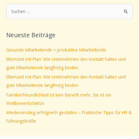
S
u
c
Neueste Beiträge
h
e
Gesunde Mitarbeitende = produktive Mitarbeitende
n
Elternzeit mit Plan: Wie Unternehmen den Kontakt halten und
n
gute Mitarbeitende langfristig binden
a
Elternzeit mit Plan: Wie Unternehmen den Kontakt halten und
c
gute Mitarbeitende langfristig binden
h
Familienfreundlichkeit ist kein Benefit mehr. Sie ist ein
:
Wettbewerbsfaktor.
Wiedereinstieg erfolgreich gestalten – Praktische Tipps für HR &
Führungskräfte