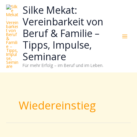
Zum
Neugierig,
Kategorien
Silke Mekat:
Inhalt
wie
springen
sich
Vereinbarkeit von
Stress
Beruf & Familie –
reduzieren
und
Tipps, Impulse,
Energie
gezielter
Seminare
einsetzen
Für mehr Erfolg – im Beruf und im Leben.
lässt?
Einfach
durchscrollen!
Wiedereinstieg
Elternzeit