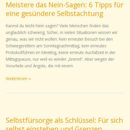
Meistere das Nein-Sagen: 6 Tipps für
Nein-
Sagen:
eine gesündere Selbstachtung
6
Tipps
Kannst du leicht Nein sagen? Viele Menschen finden das
für
unglaublich schwierig. Sicher, in vielen Situationen wissen wir
eine
genau, was wir nicht wollen: Kein erneuter Besuch bei den
gesündere
Schwiegereltern am Sonntagnachmittag, kein erneutes
Selbstachtung
Protokollführen im Meeting, keine erneute Ausfallzeit in der
Mittagspause, nur weil es wieder „brennt“. Aber wegen der
Vorurteile und Ängste, die mit einem
Weiterlesen »
Selbstfürsorge
als
Selbstfürsorge als Schlüssel: Für sich
Schlüssel:
Für
selbst einstehen und Grenzen