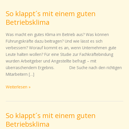
klappt
So klappt´s mit einem guten
´s
mit
Betriebsklima
einem
guten
Was macht ein gutes Klima im Betrieb aus? Was können
Betriebsklima
Führungskräfte dazu beitragen? Und wie lässt es sich
verbessern? Worauf kommt es an, wenn Unternehmen gute
Leute halten wollen? Für eine Studie zur Fachkräftebindung
wurden Arbeitgeber und Angestellte befragt – mit
überraschendem Ergebnis. Die Suche nach den richtigen
Mitarbeitern […]
Weiterlesen »
So klappt´s mit einem guten
So
klappt
Betriebsklima
´s