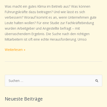
mit
Was macht ein gutes Klima im Betrieb aus? Was können
einem
Führungskräfte dazu beitragen? Und wie lässt es sich
guten
verbessern? Worauf kommt es an, wenn Unternehmen gute
Betriebsklima
Leute halten wollen? Für eine Studie zur Fachkräftebindung
wurden Arbeitgeber und Angestellte befragt – mit
überraschendem Ergebnis. Die Suche nach den richtigen
Mitarbeitern ist oft eine echte Herausforderung. Umso
Weiterlesen »
S
u
c
Neueste Beiträge
h