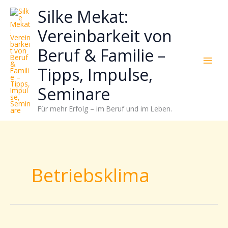
Zum
Neugierig,
Kategorien
Silke Mekat:
Inhalt
wie
springen
sich
Vereinbarkeit von
Stress
Beruf & Familie –
reduzieren
und
Tipps, Impulse,
Energie
gezielter
Seminare
einsetzen
Für mehr Erfolg – im Beruf und im Leben.
lässt?
Einfach
durchscrollen!
Betriebsklima
So