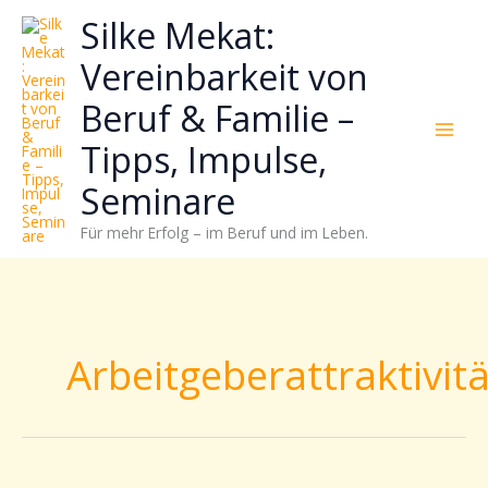
Zum
Neugierig,
Kategorien
Silke Mekat:
Inhalt
wie
springen
sich
Vereinbarkeit von
Stress
Beruf & Familie –
reduzieren
und
Tipps, Impulse,
Energie
gezielter
Seminare
einsetzen
Für mehr Erfolg – im Beruf und im Leben.
lässt?
Einfach
durchscrollen!
Arbeitgeberattraktivitä
Gesunde