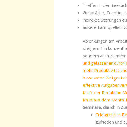
Treffen in der Teeküc
Gespräche, Telefonate 
indirekte Störungen d
äußere Lärmquellen, z
Ablenkungen am Arbeits
steigern. Ein konzentr
sondern auch zu mehr 
und gelassener durch 
mehr Produktivität un
bewussten Zeitgesta
effektive Aufgabenve
Kraft der Reduktion
Me
Raus aus dem Mental L
Seminare, die ich in 
Erfolgreich in B
zufrieden und