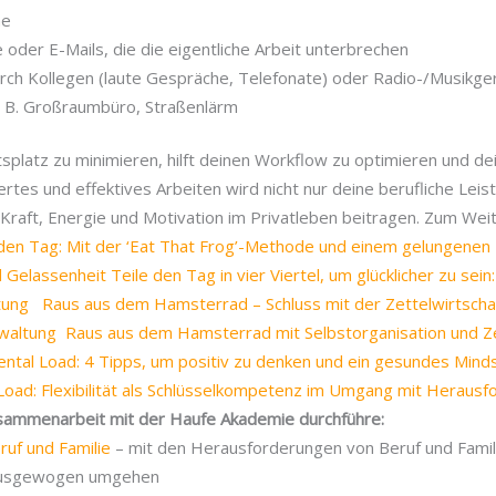
he
oder E-Mails, die die eigentliche Arbeit unterbrechen
urch Kollegen (laute Gespräche, Telefonate) oder Radio-/Musikg
. B. Großraumbüro, Straßenlärm
platz zu minimieren, hilft deinen Workflow zu optimieren und dei
iertes und effektives Arbeiten wird nicht nur deine berufliche Lei
Kraft, Energie und Motivation im Privatleben beitragen. Zum Wei
den Tag: Mit der ‘Eat That Frog’-Methode und einem gelungenen
d Gelassenheit
Teile den Tag in vier Viertel, um glücklicher zu sein
ltung
Raus aus dem Hamsterrad – Schluss mit der Zettelwirtschaft
rwaltung
Raus aus dem Hamsterrad mit Selbstorganisation und 
ntal Load: 4 Tipps, um positiv zu denken und ein gesundes Minds
oad: Flexibilität als Schlüsselkompetenz im Umgang mit Heraus
Zusammenarbeit mit der Haufe Akademie durchführe:
eruf und Familie
– mit den Herausforderungen von Beruf und Famili
 ausgewogen umgehen