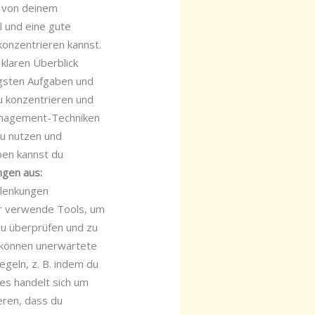
e von deinem
l und eine gute
konzentrieren kannst.
klaren Überblick
igsten Aufgaben und
zu konzentrieren und
nagement-Techniken
zu nutzen und
ben kannst du
ngen aus:
blenkungen
er verwende Tools, um
zu überprüfen und zu
 können unerwartete
geln, z. B. indem du
es handelt sich um
eren, dass du