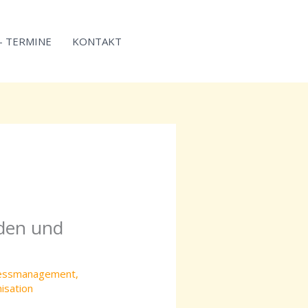
 – TERMINE
KONTAKT
iden und
essmanagement
,
isation