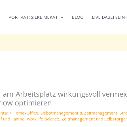
Neugierig,
Kategorien
wie
PORTRÄT: SILKE MEKAT
BLOG
LIVE DABEI SEIN
sich
Stress
reduzieren
und
Energie
gezielter
einsetzen
lässt?
Einfach
durchscrollen!
am Arbeitsplatz wirkungsvoll verme
flow optimieren
ntar
/
Home-Office
,
Selbstmanagement & Zeitmanagement
,
Str
f und Familie
,
work life balance
,
Zeitmanagement und Selbstorgan