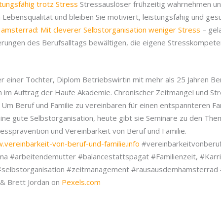
tungsfähig trotz Stress
Stressauslöser frühzeitig wahrnehmen u
Lebensqualität und bleiben Sie motiviert, leistungsfähig und ges
msterrad: Mit cleverer Selbstorganisation weniger Stress
– gel
rungen des Berufsalltags bewältigen, die eigene Stresskompete
r einer Tochter, Diplom Betriebswirtin mit mehr als 25 Jahren B
in im Auftrag der Haufe Akademie. Chronischer Zeitmangel und St
g. Um Beruf und Familie zu vereinbaren für einen entspannteren Fam
ine gute Selbstorganisation, heute gibt sie Seminare zu den Th
ressprävention und Vereinbarkeit von Beruf und Familie.
.vereinbarkeit-von-beruf-und-familie.info
#vereinbarkeitvonberuf
a #arbeitendemutter #balancestattspagat #Familienzeit, #Karri
 #selbstorganisation #zeitmanagement #rausausdemhamsterr
 & Brett Jordan on
Pexels.com