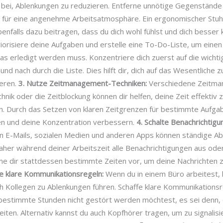
 bei, Ablenkungen zu reduzieren. Entferne unnötige Gegenständ
e für eine angenehme Arbeitsatmosphäre. Ein ergonomischer Stuh
nfalls dazu beitragen, dass du dich wohl fühlst und dich besser 
iorisiere deine Aufgaben und erstelle eine To-Do-Liste, um einen 
as erledigt werden muss. Konzentriere dich zuerst auf die wicht
und nach durch die Liste. Dies hilft dir, dich auf das Wesentliche 
eren.
3. Nutze Zeitmanagement-Techniken:
Verschiedene Zeitma
ik oder die Zeitblockung können dir helfen, deine Zeit effektiv 
en. Durch das Setzen von klaren Zeitgrenzen für bestimmte Aufga
n und deine Konzentration verbessern.
4. Schalte Benachrichtigu
n E-Mails, sozialen Medien und anderen Apps können ständige A
daher während deiner Arbeitszeit alle Benachrichtigungen aus od
hme dir stattdessen bestimmte Zeiten vor, um deine Nachrichten 
fe klare Kommunikationsregeln:
Wenn du in einem Büro arbeitest,
 Kollegen zu Ablenkungen führen. Schaffe klare Kommunikationsre
 bestimmte Stunden nicht gestört werden möchtest, es sei denn, 
ten. Alternativ kannst du auch Kopfhörer tragen, um zu signalisi