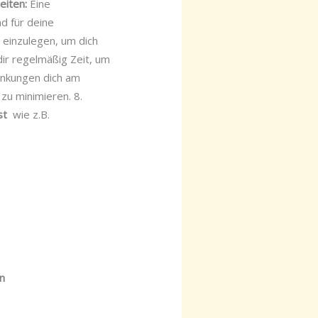
eiten:
Eine
d für deine
 einzulegen, um dich
r regelmäßig Zeit, um
lenkungen dich am
zu minimieren. 8.
ist
wie z.B.
en