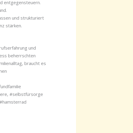
nd entgegensteuern.
und.
assen und strukturiert
nz stärken.
erufserfahrung und
ress beherrschten
ilienalltag, braucht es
emen
undfamilie
ere, #selbstfürsorge
ad #hamsterrad