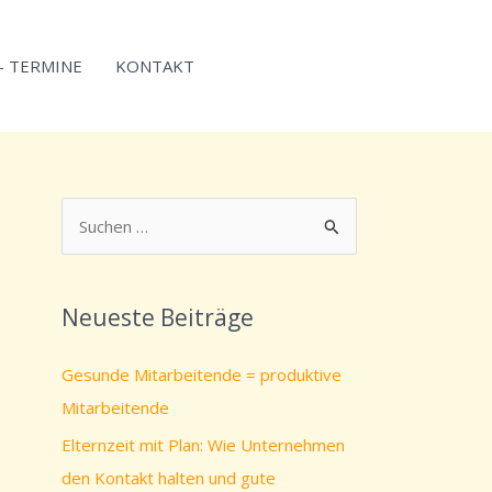
 – TERMINE
KONTAKT
S
u
c
Neueste Beiträge
h
e
Gesunde Mitarbeitende = produktive
n
Mitarbeitende
n
Elternzeit mit Plan: Wie Unternehmen
a
den Kontakt halten und gute