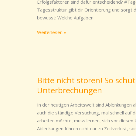
Struktur
Erfolgsfaktoren sind dafür entscheidend? #Ta
in
Tagesstruktur gibt dir Orientierung und sorgt d
deinen
bewusst: Welche Aufgaben
Alltag
Weiterlesen »
Bitte
nicht
Bitte nicht stören! So sch
stören!
Unterbrechungen
So
schützt
du
In der heutigen Arbeitswelt sind Ablenkungen al
dich
auch die ständige Versuchung, mal schnell auf 
vor
arbeiten möchte, muss lernen, sich vor diesen
Ablenkungen
Ablenkungen führen nicht nur zu Zeitverlust, 
und