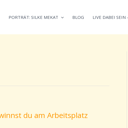
Neugierig,
Kategorien
wie
PORTRÄT: SILKE MEKAT
BLOG
LIVE DABEI SEIN
sich
Stress
reduzieren
und
Energie
gezielter
einsetzen
lässt?
Einfach
durchscrollen!
innst du am Arbeitsplatz