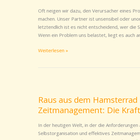
Lösungen
Oft neigen wir dazu, den Verursacher eines Pr
und
machen. Unser Partner ist unsensibel oder unor
innerer
letztendlich ist es nicht entscheidend, wer die 
Frieden
Wenn ein Problem uns belastet, liegt es auch a
Weiterlesen »
Raus
aus
Raus aus dem Hamsterrad m
dem
Zeitmanagement: Die Kraft
Hamsterrad
mit
Selbstorganisation
In der heutigen Welt, in der die Anforderungen
und
Selbstorganisation und effektives Zeitmanageme