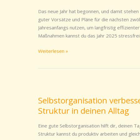
du
am
Das neue Jahr hat begonnen, und damit stehen d
Arbeitsplatz
guter Vorsätze und Pläne für die nächsten zwö
sofort
Jahresanfangs nutzen, um langfristig effiziente
und
Maßnahmen kannst du das Jahr 2025 stressfrei
dauerhaft
Zeit
Weiterlesen »
Selbstorganisation
verbessern
Selbstorganisation verbess
–
Struktur in deinen Alltag
so
bringst
du
Eine gute Selbstorganisation hilft dir, deinen Ta
mehr
Struktur kannst du produktiv arbeiten und glei