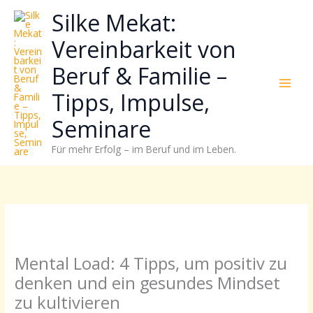
Zum
Neugierig,
Kategorien
Silke Mekat:
Inhalt
wie
springen
sich
Vereinbarkeit von
Stress
Beruf & Familie –
reduzieren
und
Tipps, Impulse,
Energie
gezielter
Seminare
einsetzen
Für mehr Erfolg – im Beruf und im Leben.
lässt?
Einfach
durchscrollen!
Mental Load: 4 Tipps, um positiv zu
denken und ein gesundes Mindset
zu kultivieren