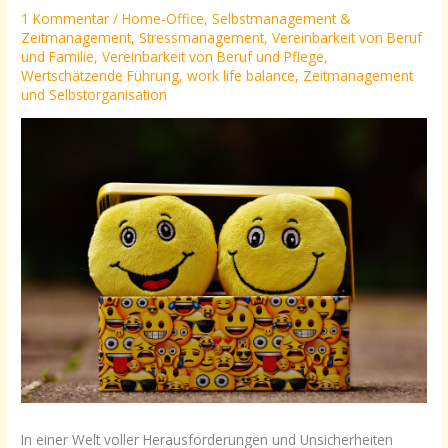
1 Kommentar
/
Home-Office
,
Selbstmanagement &
Zeitmanagement
,
Stressmanagement
,
Vereinbarkeit von Beruf
und Familie
,
Vereinbarkeit von Beruf und Pflege
,
Wertschätzende Führung
,
work life balance
,
Zeitmanagement
und Selbstorganisation
In einer Welt voller Herausforderungen und Unsicherheiten