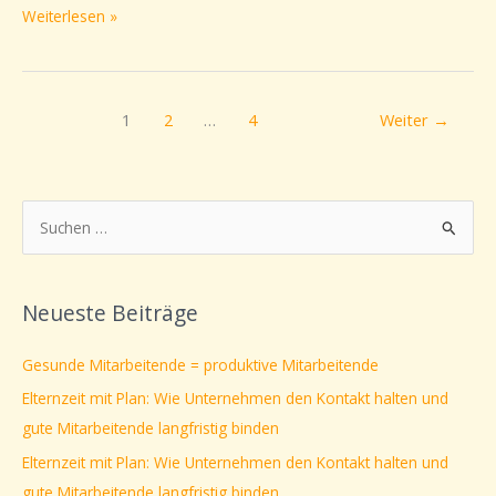
Weiterlesen »
1
2
…
4
Weiter
→
S
u
c
Neueste Beiträge
h
e
Gesunde Mitarbeitende = produktive Mitarbeitende
n
Elternzeit mit Plan: Wie Unternehmen den Kontakt halten und
n
gute Mitarbeitende langfristig binden
a
Elternzeit mit Plan: Wie Unternehmen den Kontakt halten und
c
gute Mitarbeitende langfristig binden