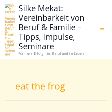
Zum
Neugierig,
Kategorien
Silke Mekat:
Inhalt
wie
springen
sich
Vereinbarkeit von
Stress
Beruf & Familie –
reduzieren
und
Tipps, Impulse,
Energie
gezielter
Seminare
einsetzen
Für mehr Erfolg – im Beruf und im Leben.
lässt?
Einfach
durchscrollen!
eat the frog
Raus