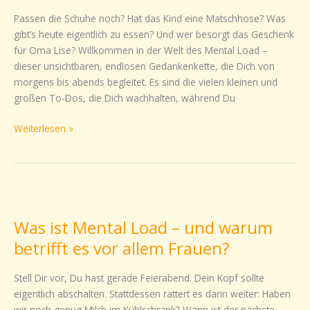
alles
Passen die Schuhe noch? Hat das Kind eine Matschhose? Was
allein
gibt’s heute eigentlich zu essen? Und wer besorgt das Geschenk
denken
für Oma Lise? Willkommen in der Welt des Mental Load –
musst
dieser unsichtbaren, endlosen Gedankenkette, die Dich von
morgens bis abends begleitet. Es sind die vielen kleinen und
großen To-Dos, die Dich wachhalten, während Du
Weiterlesen »
Was
ist
Was ist Mental Load – und warum
Mental
Load
betrifft es vor allem Frauen?
–
und
Stell Dir vor, Du hast gerade Feierabend. Dein Kopf sollte
warum
eigentlich abschalten. Stattdessen rattert es darin weiter: Haben
betrifft
wir noch genug Milch im Kühlschrank? Wann ist der nächste