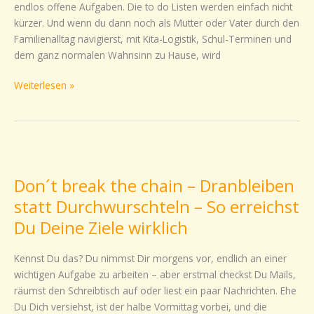
endlos offene Aufgaben. Die to do Listen werden einfach nicht
beruflich
kürzer. Und wenn du dann noch als Mutter oder Vater durch den
und
Familienalltag navigierst, mit Kita-Logistik, Schul-Terminen und
privat
dem ganz normalen Wahnsinn zu Hause, wird
effektiv
nutzen
Weiterlesen »
kannst
Don
´t
Don´t break the chain – Dranbleiben
break
the
statt Durchwurschteln – So erreichst
chain
Du Deine Ziele wirklich
–
Dranbleiben
Kennst Du das? Du nimmst Dir morgens vor, endlich an einer
statt
wichtigen Aufgabe zu arbeiten – aber erstmal checkst Du Mails,
Durchwurschteln
räumst den Schreibtisch auf oder liest ein paar Nachrichten. Ehe
–
Du Dich versiehst, ist der halbe Vormittag vorbei, und die
So