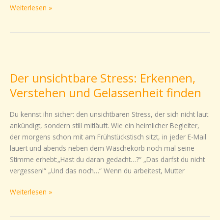
Weiterlesen »
Der
unsichtbare
Der unsichtbare Stress: Erkennen,
Stress:
Erkennen,
Verstehen und Gelassenheit finden
Verstehen
und
Du kennst ihn sicher: den unsichtbaren Stress, der sich nicht laut
Gelassenheit
ankündigt, sondern still mitläuft. Wie ein heimlicher Begleiter,
finden
der morgens schon mit am Frühstückstisch sitzt, in jeder E-Mail
lauert und abends neben dem Wäschekorb noch mal seine
Stimme erhebt:„Hast du daran gedacht…?“ „Das darfst du nicht
vergessen!“ „Und das noch…“ Wenn du arbeitest, Mutter
Weiterlesen »