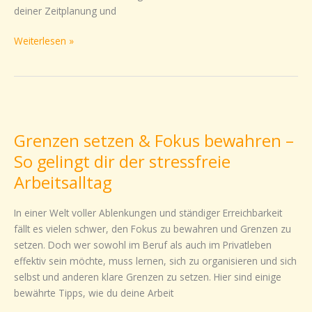
deiner Zeitplanung und
Weiterlesen »
Grenzen
setzen
Grenzen setzen & Fokus bewahren –
&
Fokus
So gelingt dir der stressfreie
bewahren
Arbeitsalltag
–
So
In einer Welt voller Ablenkungen und ständiger Erreichbarkeit
gelingt
fällt es vielen schwer, den Fokus zu bewahren und Grenzen zu
dir
setzen. Doch wer sowohl im Beruf als auch im Privatleben
der
effektiv sein möchte, muss lernen, sich zu organisieren und sich
stressfreie
selbst und anderen klare Grenzen zu setzen. Hier sind einige
Arbeitsalltag
bewährte Tipps, wie du deine Arbeit