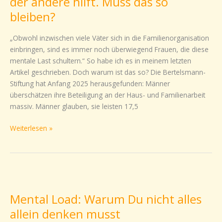
der andere hilft. Muss das so
Einer
bleiben?
denkt,
der
„Obwohl inzwischen viele Väter sich in die Familienorganisation
andere
einbringen, sind es immer noch überwiegend Frauen, die diese
hilft.
mentale Last schultern.“ So habe ich es in meinem letzten
Muss
Artikel geschrieben. Doch warum ist das so? Die Bertelsmann-
das
Stiftung hat Anfang 2025 herausgefunden: Männer
so
überschätzen ihre Beteiligung an der Haus- und Familienarbeit
bleiben?
massiv. Männer glauben, sie leisten 17,5
Weiterlesen »
Mental
Load:
Mental Load: Warum Du nicht alles
Warum
Du
allein denken musst
nicht