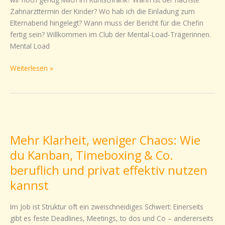
es
Zahnarzttermin der Kinder? Wo hab ich die Einladung zum
vor
Elternabend hingelegt? Wann muss der Bericht für die Chefin
allem
fertig sein? Willkommen im Club der Mental-Load-Trägerinnen.
Frauen?
Mental Load
Weiterlesen »
Mehr
Klarheit,
Mehr Klarheit, weniger Chaos: Wie
weniger
Chaos:
du Kanban, Timeboxing & Co.
Wie
beruflich und privat effektiv nutzen
du
kannst
Kanban,
Timeboxing
Im Job ist Struktur oft ein zweischneidiges Schwert: Einerseits
&
gibt es feste Deadlines, Meetings, to dos und Co – andererseits
Co.