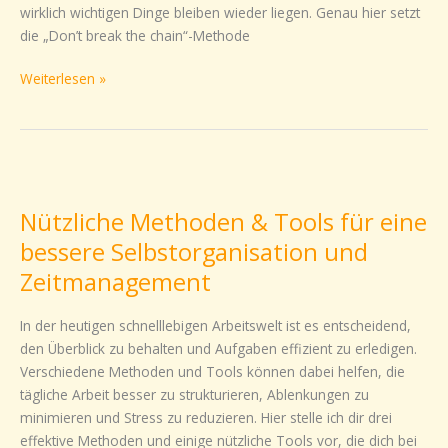
wirklich wichtigen Dinge bleiben wieder liegen. Genau hier setzt
erreichst
die „Don’t break the chain“-Methode
Du
Deine
Weiterlesen »
Ziele
wirklich
Nützliche
Methoden
Nützliche Methoden & Tools für eine
&
Tools
bessere Selbstorganisation und
für
Zeitmanagement
eine
bessere
In der heutigen schnelllebigen Arbeitswelt ist es entscheidend,
Selbstorganisation
den Überblick zu behalten und Aufgaben effizient zu erledigen.
und
Verschiedene Methoden und Tools können dabei helfen, die
Zeitmanagement
tägliche Arbeit besser zu strukturieren, Ablenkungen zu
minimieren und Stress zu reduzieren. Hier stelle ich dir drei
effektive Methoden und einige nützliche Tools vor, die dich bei