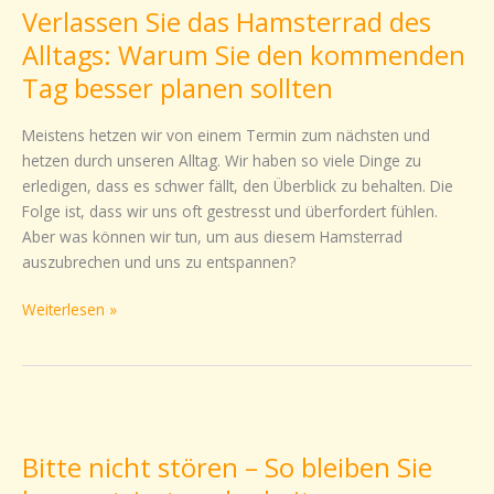
Verlassen Sie das Hamsterrad des
das
Hamsterrad
Alltags: Warum Sie den kommenden
des
Tag besser planen sollten
Alltags:
Warum
Meistens hetzen wir von einem Termin zum nächsten und
Sie
hetzen durch unseren Alltag. Wir haben so viele Dinge zu
den
erledigen, dass es schwer fällt, den Überblick zu behalten. Die
kommenden
Folge ist, dass wir uns oft gestresst und überfordert fühlen.
Tag
Aber was können wir tun, um aus diesem Hamsterrad
besser
auszubrechen und uns zu entspannen?
planen
sollten
Weiterlesen »
Bitte
nicht
Bitte nicht stören – So bleiben Sie
stören
–