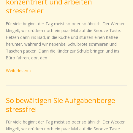
konzentriert und arbeiten
So
stressfreier
bleiben
Sie
Für viele beginnt der Tag meist so oder so ähnlich: Der Wecker
konzentriert
klingelt, wir drücken noch ein paar Mal auf die Snooze Taste.
und
Hetzen dann ins Bad, in die Küche und stürzen einen Kaffee
arbeiten
herunter, während wir nebenbei Schulbrote schmieren und
stressfreier
Taschen packen. Dann die Kinder zur Schule bringen und ins
Büro fahren, dort den
Weiterlesen »
So bewältigen Sie Aufgabenberge
So
bewältigen
stressfrei
Sie
Aufgabenberge
Für viele beginnt der Tag meist so oder so ähnlich: Der Wecker
stressfrei
klingelt, wir drücken noch ein paar Mal auf die Snooze Taste.