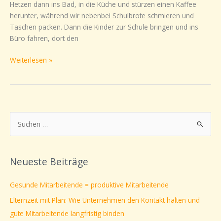
Hetzen dann ins Bad, in die Küche und stürzen einen Kaffee
herunter, während wir nebenbei Schulbrote schmieren und
Taschen packen. Dann die Kinder zur Schule bringen und ins
Büro fahren, dort den
Weiterlesen »
S
u
c
Neueste Beiträge
h
e
Gesunde Mitarbeitende = produktive Mitarbeitende
n
Elternzeit mit Plan: Wie Unternehmen den Kontakt halten und
n
gute Mitarbeitende langfristig binden
a