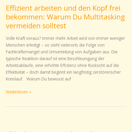
arbeiten
Effizient arbeiten und den Kopf frei
und
den
bekommen: Warum Du Multitasking
Kopf
vermeiden solltest
frei
bekommen:
Volle Kraft voraus? Immer mehr Arbeit wird von immer weniger
Warum
Menschen erledigt – so sieht vielerorts die Folge von
Du
Fachkräftemangel und Umverteilung von Aufgaben aus. Die
Multitasking
typische Reaktion darauf ist eine Beschleunigung der
vermeiden
Arbeitsabläufe, eine erhöhte Effizienz ohne Rücksicht auf die
solltest
Effektivität – doch damit beginnt ein langfristig zerstörerischer
Kreislauf. Warum Du bewusst auf
Weiterlesen »
Ablenkungen
am