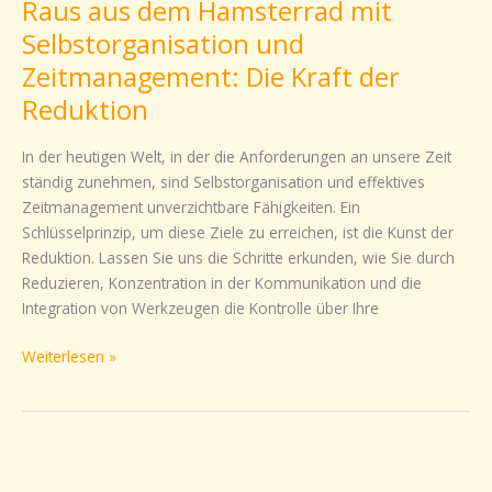
Raus aus dem Hamsterrad mit
dem
Hamsterrad
Selbstorganisation und
mit
Zeitmanagement: Die Kraft der
Selbstorganisation
Reduktion
und
Zeitmanagement:
In der heutigen Welt, in der die Anforderungen an unsere Zeit
Die
ständig zunehmen, sind Selbstorganisation und effektives
Kraft
Zeitmanagement unverzichtbare Fähigkeiten. Ein
der
Schlüsselprinzip, um diese Ziele zu erreichen, ist die Kunst der
Reduktion
Reduktion. Lassen Sie uns die Schritte erkunden, wie Sie durch
Reduzieren, Konzentration in der Kommunikation und die
Integration von Werkzeugen die Kontrolle über Ihre
Weiterlesen »
Verlassen
Sie