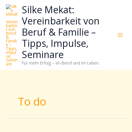
Zum
Neugierig,
Kategorien
Silke Mekat:
Inhalt
wie
springen
sich
Vereinbarkeit von
Stress
Beruf & Familie –
reduzieren
und
Tipps, Impulse,
Energie
gezielter
Seminare
einsetzen
Für mehr Erfolg – im Beruf und im Leben.
lässt?
Einfach
durchscrollen!
To do
Endlich