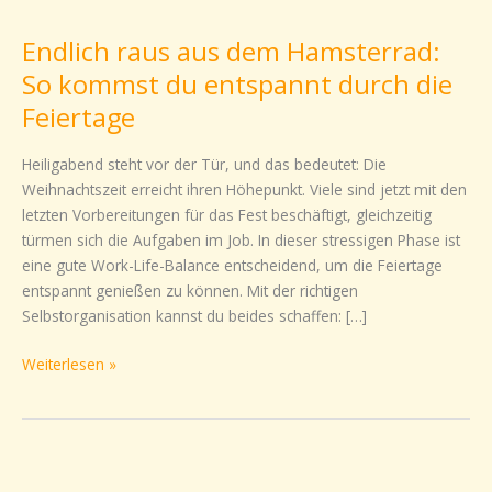
raus
Endlich raus aus dem Hamsterrad:
aus
dem
So kommst du entspannt durch die
Hamsterrad:
Feiertage
So
kommst
Heiligabend steht vor der Tür, und das bedeutet: Die
du
Weihnachtszeit erreicht ihren Höhepunkt. Viele sind jetzt mit den
entspannt
letzten Vorbereitungen für das Fest beschäftigt, gleichzeitig
durch
türmen sich die Aufgaben im Job. In dieser stressigen Phase ist
die
eine gute Work-Life-Balance entscheidend, um die Feiertage
Feiertage
entspannt genießen zu können. Mit der richtigen
Selbstorganisation kannst du beides schaffen: […]
Weiterlesen »
Effizient