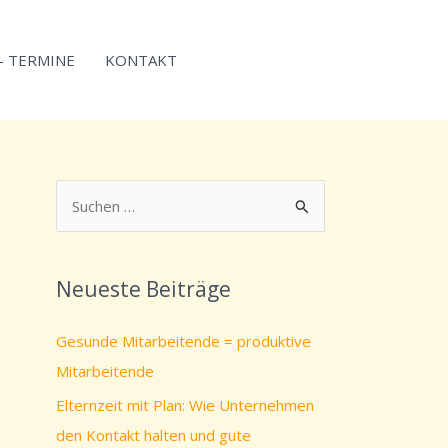
 – TERMINE
KONTAKT
S
u
c
Neueste Beiträge
h
e
Gesunde Mitarbeitende = produktive
n
Mitarbeitende
n
Elternzeit mit Plan: Wie Unternehmen
a
den Kontakt halten und gute