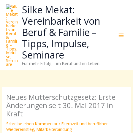
Zum
Neugierig,
Kategorien
Silke Mekat:
Inhalt
wie
springen
sich
Vereinbarkeit von
Stress
Beruf & Familie –
reduzieren
und
Tipps, Impulse,
Energie
gezielter
Seminare
einsetzen
Für mehr Erfolg – im Beruf und im Leben.
lässt?
Einfach
durchscrollen!
Neues Mutterschutzgesetz: Erste
Änderungen seit 30. Mai 2017 in
Kraft
Schreibe einen Kommentar
/
Elternzeit und beruflicher
Wiedereinstieg
,
Mitarbeiterbindung