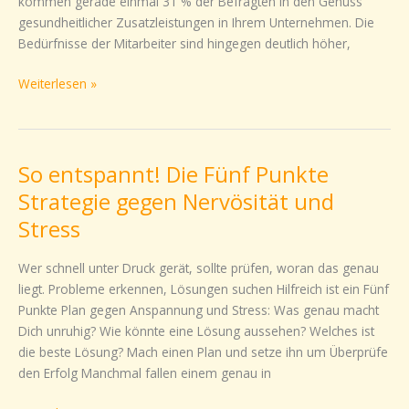
kommen gerade einmal 31 % der Befragten in den Genuss
gesundheitlicher Zusatzleistungen in Ihrem Unternehmen. Die
Bedürfnisse der Mitarbeiter sind hingegen deutlich höher,
Weiterlesen »
So entspannt! Die Fünf Punkte
So
entspannt!
Strategie gegen Nervösität und
Die
Stress
Fünf
Punkte
Wer schnell unter Druck gerät, sollte prüfen, woran das genau
Strategie
liegt. Probleme erkennen, Lösungen suchen Hilfreich ist ein Fünf
gegen
Punkte Plan gegen Anspannung und Stress: Was genau macht
Nervösität
Dich unruhig? Wie könnte eine Lösung aussehen? Welches ist
und
die beste Lösung? Mach einen Plan und setze ihn um Überprüfe
Stress
den Erfolg Manchmal fallen einem genau in