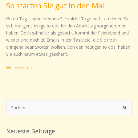
So starten Sie gut in den Mai
So
starten
Sie
Guten Tag, sicher kennen Sie solche Tage auch, an denen Sie
gut
sich morgens einige to dos für den Arbeitstag vorgenommen
in
haben. Doch schneller als gedacht, kommt der Feierabend und
den
wieder sind noch 20 Emails in der Tasleiste, die Sie noch
Mai
dringend beantworten wollten. Von den heutigen to dos, haben
Sie auch kaum etwas geschafft,
Weiterlesen »
S
u
c
Neueste Beiträge
h