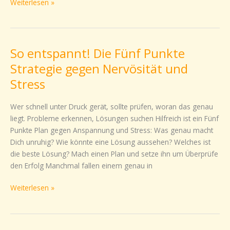
Weiterlesen »
So entspannt! Die Fünf Punkte
So
entspannt!
Strategie gegen Nervösität und
Die
Stress
Fünf
Punkte
Wer schnell unter Druck gerät, sollte prüfen, woran das genau
Strategie
liegt. Probleme erkennen, Lösungen suchen Hilfreich ist ein Fünf
gegen
Punkte Plan gegen Anspannung und Stress: Was genau macht
Nervösität
Dich unruhig? Wie könnte eine Lösung aussehen? Welches ist
und
die beste Lösung? Mach einen Plan und setze ihn um Überprüfe
Stress
den Erfolg Manchmal fallen einem genau in
Weiterlesen »