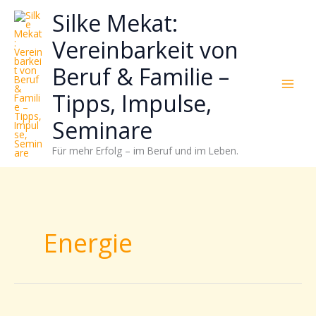
Zum
Neugierig,
Kategorien
Silke Mekat:
Inhalt
wie
springen
sich
Vereinbarkeit von
Stress
Beruf & Familie –
reduzieren
und
Tipps, Impulse,
Energie
gezielter
Seminare
einsetzen
Für mehr Erfolg – im Beruf und im Leben.
lässt?
Einfach
durchscrollen!
Energie
5