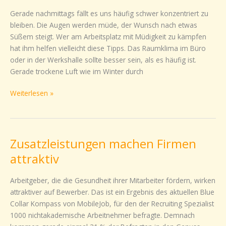
gegen
Gerade nachmittags fällt es uns häufig schwer konzentriert zu
ein
bleiben. Die Augen werden müde, der Wunsch nach etwas
Energie
Süßem steigt. Wer am Arbeitsplatz mit Müdigkeit zu kämpfen
tief
hat ihm helfen vielleicht diese Tipps. Das Raumklima im Büro
im
oder in der Werkshalle sollte besser sein, als es häufig ist.
Job
Gerade trockene Luft wie im Winter durch
Weiterlesen »
Zusatzleistungen machen Firmen
Zusatzleistungen
machen
attraktiv
Firmen
attraktiv
Arbeitgeber, die die Gesundheit ihrer Mitarbeiter fördern, wirken
attraktiver auf Bewerber. Das ist ein Ergebnis des aktuellen Blue
Collar Kompass von MobileJob, für den der Recruiting Spezialist
1000 nichtakademische Arbeitnehmer befragte. Demnach