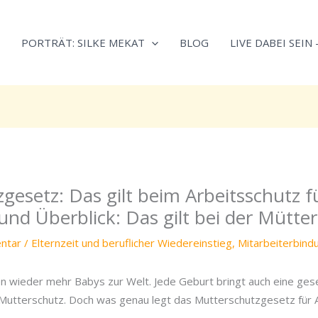
Neugierig,
Kategorien
wie
PORTRÄT: SILKE MEKAT
BLOG
LIVE DABEI SEIN
sich
Stress
reduzieren
und
Energie
gezielter
einsetzen
lässt?
gesetz: Das gilt beim Arbeitsschutz f
Einfach
durchscrollen!
nd Überblick: Das gilt bei der Mütte
ntar
/
Elternzeit und beruflicher Wiedereinstieg
,
Mitarbeiterbind
 wieder mehr Babys zur Welt. Jede Geburt bringt auch eine gese
n Mutterschutz. Doch was genau legt das Mutterschutzgesetz für