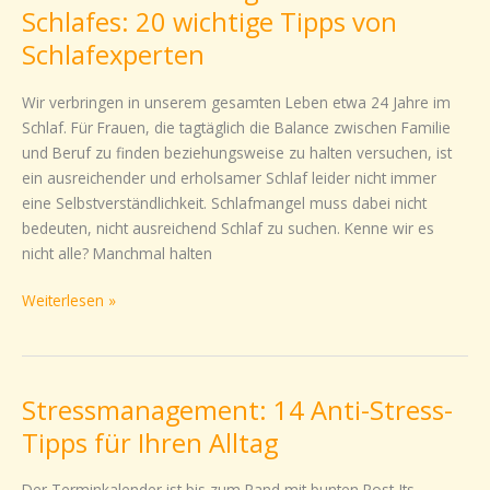
Wurzeln
Schlafes: 20 wichtige Tipps von
eines
Schlafexperten
gesunden
Schlafes:
Wir verbringen in unserem gesamten Leben etwa 24 Jahre im
20
Schlaf. Für Frauen, die tagtäglich die Balance zwischen Familie
wichtige
und Beruf zu finden beziehungsweise zu halten versuchen, ist
Tipps
ein ausreichender und erholsamer Schlaf leider nicht immer
von
eine Selbstverständlichkeit. Schlafmangel muss dabei nicht
Schlafexperten
bedeuten, nicht ausreichend Schlaf zu suchen. Kenne wir es
nicht alle? Manchmal halten
Weiterlesen »
Stressmanagement: 14 Anti-Stress-
Stressmanagement:
14
Tipps für Ihren Alltag
Anti-
Stress-
Der Terminkalender ist bis zum Rand mit bunten Post-Its