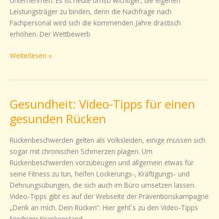
Unternehmen. Es ist heute umso wichtiger, die eigenen
Leistungsträger zu binden, denn die Nachfrage nach
Fachpersonal wird sich die kommenden Jahre drastisch
erhöhen. Der Wettbewerb
Weiterlesen »
Gesundheit: Video-Tipps für einen
Gesundheit:
Video-
gesunden Rücken
Tipps
für
Rückenbeschwerden gelten als Volksleiden, einige müssen sich
einen
sogar mit chronischen Schmerzen plagen. Um
gesunden
Rückenbeschwerden vorzubeugen und allgemein etwas für
Rücken
seine Fitness zu tun, helfen Lockerungs-, Kräftigungs- und
Dehnungsübungen, die sich auch im Büro umsetzen lassen.
Video-Tipps gibt es auf der Webseite der Präventionskampagne
„Denk an mich. Dein Rücken“. Hier geht´s zu den Video-Tipps
Niedriger Krankenstand