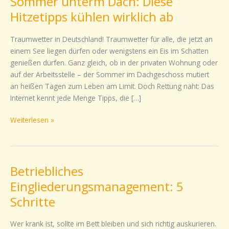
Sommer unterm Dach: Diese
unterm
Hitzetipps kühlen wirklich ab
Dach:
Diese
Traumwetter in Deutschland! Traumwetter für alle, die jetzt an
Hitzetipps
einem See liegen dürfen oder wenigstens ein Eis im Schatten
kühlen
genießen dürfen. Ganz gleich, ob in der privaten Wohnung oder
wirklich
auf der Arbeitsstelle – der Sommer im Dachgeschoss mutiert
ab
an heißen Tagen zum Leben am Limit. Doch Rettung naht: Das
Internet kennt jede Menge Tipps, die […]
Weiterlesen »
Betriebliches
Betriebliches
Eingliederungsmanagement:
Eingliederungsmanagement: 5
5
Schritte
Schritte
Wer krank ist, sollte im Bett bleiben und sich richtig auskurieren.