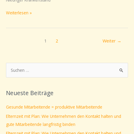
Weiterlesen »
1
2
Weiter
→
S
u
c
Neueste Beiträge
h
e
Gesunde Mitarbeitende = produktive Mitarbeitende
n
Elternzeit mit Plan: Wie Unternehmen den Kontakt halten und
n
gute Mitarbeitende langfristig binden
a
Elternzeit mit Plan: Wie Unternehmen den Kontakt halten und