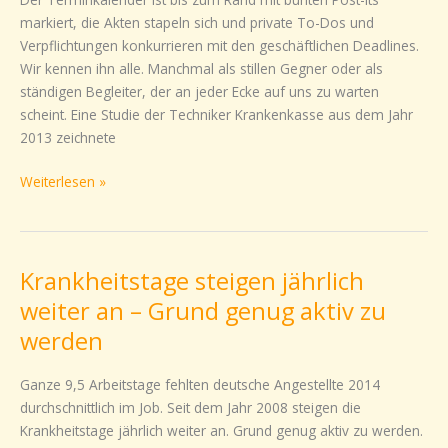
Tipps
markiert, die Akten stapeln sich und private To-Dos und
für
Verpflichtungen konkurrieren mit den geschäftlichen Deadlines.
Ihren
Wir kennen ihn alle. Manchmal als stillen Gegner oder als
Alltag
ständigen Begleiter, der an jeder Ecke auf uns zu warten
scheint. Eine Studie der Techniker Krankenkasse aus dem Jahr
2013 zeichnete
Weiterlesen »
Krankheitstage steigen jährlich
Krankheitstage
steigen
weiter an – Grund genug aktiv zu
jährlich
werden
weiter
an
Ganze 9,5 Arbeitstage fehlten deutsche Angestellte 2014
–
durchschnittlich im Job. Seit dem Jahr 2008 steigen die
Grund
Krankheitstage jährlich weiter an. Grund genug aktiv zu werden.
genug