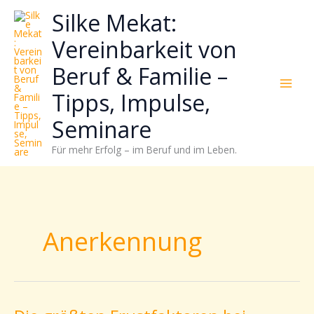
Zum
Neugierig,
Kategorien
Silke Mekat:
Inhalt
wie
springen
sich
Vereinbarkeit von
Stress
Beruf & Familie –
reduzieren
und
Tipps, Impulse,
Energie
gezielter
Seminare
einsetzen
Für mehr Erfolg – im Beruf und im Leben.
lässt?
Einfach
durchscrollen!
Anerkennung
Die