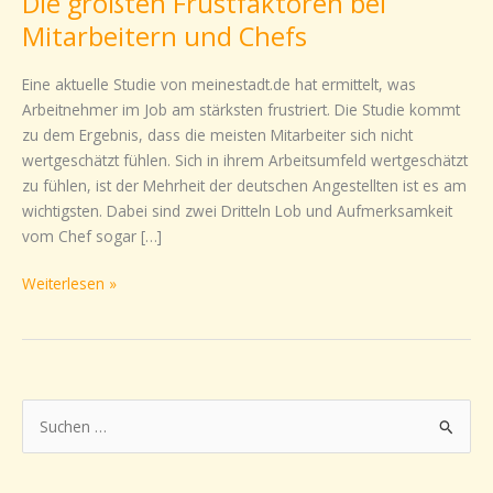
Die größten Frustfaktoren bei
größten
Mitarbeitern und Chefs
Frustfaktoren
bei
Eine aktuelle Studie von meinestadt.de hat ermittelt, was
Mitarbeitern
Arbeitnehmer im Job am stärksten frustriert. Die Studie kommt
und
zu dem Ergebnis, dass die meisten Mitarbeiter sich nicht
Chefs
wertgeschätzt fühlen. Sich in ihrem Arbeitsumfeld wertgeschätzt
zu fühlen, ist der Mehrheit der deutschen Angestellten ist es am
wichtigsten. Dabei sind zwei Dritteln Lob und Aufmerksamkeit
vom Chef sogar […]
Weiterlesen »
S
u
c