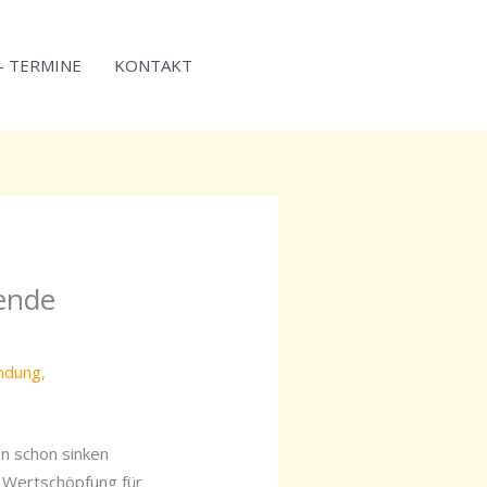
 – TERMINE
KONTAKT
zende
indung
,
n schon sinken
 Wertschöpfung für