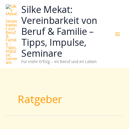
Zum
Neugierig,
Kategorien
Silke Mekat:
Inhalt
wie
springen
sich
Vereinbarkeit von
Stress
Beruf & Familie –
reduzieren
und
Tipps, Impulse,
Energie
gezielter
Seminare
einsetzen
Für mehr Erfolg – im Beruf und im Leben.
lässt?
Einfach
durchscrollen!
Ratgeber
Das