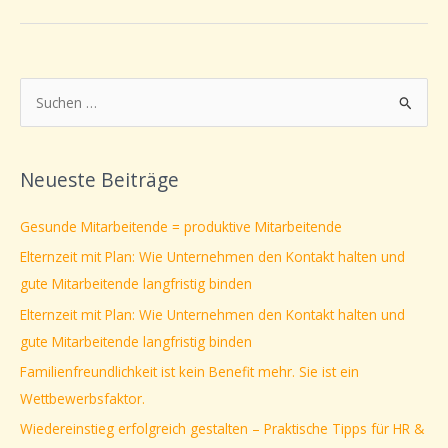
S
u
c
Neueste Beiträge
h
e
Gesunde Mitarbeitende = produktive Mitarbeitende
n
Elternzeit mit Plan: Wie Unternehmen den Kontakt halten und
n
gute Mitarbeitende langfristig binden
a
Elternzeit mit Plan: Wie Unternehmen den Kontakt halten und
c
gute Mitarbeitende langfristig binden
h
Familienfreundlichkeit ist kein Benefit mehr. Sie ist ein
:
Wettbewerbsfaktor.
Wiedereinstieg erfolgreich gestalten – Praktische Tipps für HR &