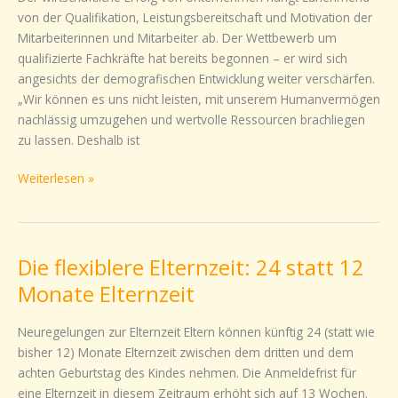
die
von der Qualifikation, Leistungsbereitschaft und Motivation der
Elternzeit
Mitarbeiterinnen und Mitarbeiter ab. Der Wettbewerb um
qualifizierte Fachkräfte hat bereits begonnen – er wird sich
angesichts der demografischen Entwicklung weiter verschärfen.
„Wir können es uns nicht leisten, mit unserem Humanvermögen
nachlässig umzugehen und wertvolle Ressourcen brachliegen
zu lassen. Deshalb ist
Weiterlesen »
Die flexiblere Elternzeit: 24 statt 12
Die
flexiblere
Monate Elternzeit
Elternzeit:
24
Neuregelungen zur Elternzeit Eltern können künftig 24 (statt wie
statt
bisher 12) Monate Elternzeit zwischen dem dritten und dem
12
achten Geburtstag des Kindes nehmen. Die Anmeldefrist für
Monate
eine Elternzeit in diesem Zeitraum erhöht sich auf 13 Wochen.