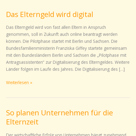
Elterngeld
Das Elterngeld wird digital
wird
digital
Das Elterngeld wird von fast allen Eltern in Anspruch
genommen, soll in Zukunft auch online beantragt werden
können. Die Pilotphase startet mit Berlin und Sachsen. Die
Bundesfamilienministerin Franziska Giffey startete gemeinsam
mit den Bundesländern Berlin und Sachsen die „Pilotphase mit
Antragsassistenten“ zur Digitalisierung des Elterngeldes. Weitere
Länder folgen im Laufe des Jahres. Die Digitalisierung des […]
Weiterlesen »
So planen Unternehmen für die
So
planen
Elternzeit
Unternehmen
für
Der wirtschaftliche Erfolg von Unternehmen hängt zunehmend