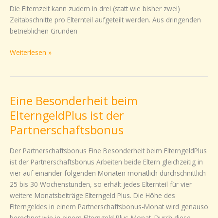
Elternzeit
Die Elternzeit kann zudem in drei (statt wie bisher zwei)
Zeitabschnitte pro Elternteil aufgeteilt werden. Aus dringenden
betrieblichen Gründen
Weiterlesen »
Eine Besonderheit beim
Eine
Besonderheit
ElterngeldPlus ist der
beim
Partnerschaftsbonus
ElterngeldPlus
ist
Der Partnerschaftsbonus Eine Besonderheit beim ElterngeldPlus
der
ist der Partnerschaftsbonus Arbeiten beide Eltern gleichzeitig in
Partnerschaftsbonus
vier auf einander folgenden Monaten monatlich durchschnittlich
25 bis 30 Wochenstunden, so erhält jedes Elternteil für vier
weitere Monatsbeiträge Elterngeld Plus. Die Höhe des
Elterngeldes in einem Partnerschaftsbonus-Monat wird genauso
berechnet wie in einem Elterngeld Plus-Monat. Durch diese