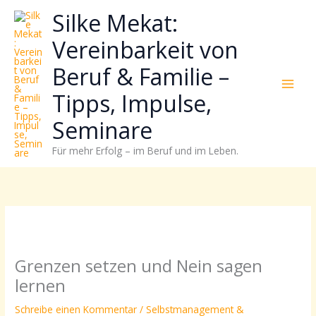
Zum
Neugierig,
Kategorien
Silke Mekat:
Inhalt
wie
springen
sich
Vereinbarkeit von
Stress
Beruf & Familie –
reduzieren
und
Tipps, Impulse,
Energie
gezielter
Seminare
einsetzen
Für mehr Erfolg – im Beruf und im Leben.
lässt?
Einfach
durchscrollen!
Grenzen setzen und Nein sagen
lernen
Schreibe einen Kommentar
/
Selbstmanagement &