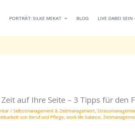
Neugierig,
Kategorien
wie
PORTRÄT: SILKE MEKAT
BLOG
LIVE DABEI SEIN
sich
Stress
reduzieren
und
Energie
gezielter
einsetzen
lässt?
Einfach
durchscrollen!
 Zeit auf Ihre Seite – 3 Tipps für den 
ntar
/
Selbstmanagement & Zeitmanagement
,
Stressmanageme
inbarkeit von Beruf und Pflege
,
work life balance
,
Zeitmanageme