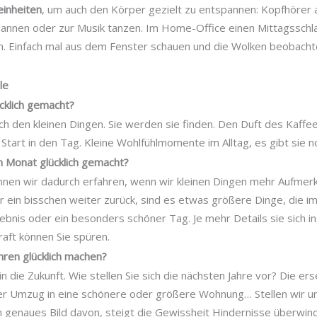
inheiten
, um auch den Körper gezielt zu entspannen: Kopfhörer a
annen oder zur Musik tanzen. Im Home-Office einen Mittagsschlaf
 Einfach mal aus dem Fenster schauen und die Wolken beobacht
le
cklich gemacht?
ach den kleinen Dingen. Sie werden sie finden. Den Duft des Kaffee
Start in den Tag. Kleine Wohlfühlmomente im Alltag, es gibt sie n
n Monat glücklich gemacht?
nnen wir dadurch erfahren, wenn wir kleinen Dingen mehr Aufme
r ein bisschen weiter zurück, sind es etwas größere Dinge, die i
rlebnis oder ein besonders schöner Tag. Je mehr Details sie sich i
aft können Sie spüren.
hren glücklich machen?
in die Zukunft. Wie stellen Sie sich die nächsten Jahre vor? Die er
er Umzug in eine schönere oder größere Wohnung… Stellen wir un
n genaues Bild davon, steigt die Gewissheit Hindernisse überwin