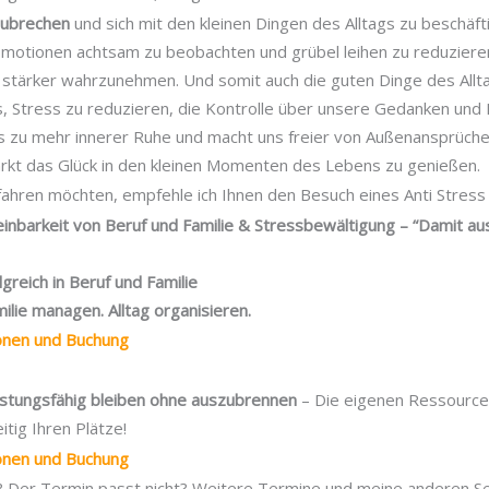
zubrechen
und sich mit den kleinen Dingen des Alltags zu beschäf
motionen achtsam zu beobachten und grübel leihen zu reduzieren
stärker wahrzunehmen. Und somit auch die guten Dinge des Allt
es, Stress zu reduzieren, die Kontrolle über unsere Gedanken und
s zu mehr innerer Ruhe und macht uns freier von Außenansprüchen
ärkt das Glück in den kleinen Momenten des Lebens zu genießen.
ahren möchten, empfehle ich Ihnen den Besuch eines Anti Stress 
einbarkeit von Beruf und Familie & Stressbewältigung – “Damit
lgreich in Beruf und Familie
ilie managen. Alltag organisieren.
ionen und Buchung
eistungsfähig bleiben ohne auszubrennen
– Die eigenen Ressource
itig Ihren Plätze!
ionen und Buchung
t? Der Termin passt nicht? Weitere Termine und meine anderen Se