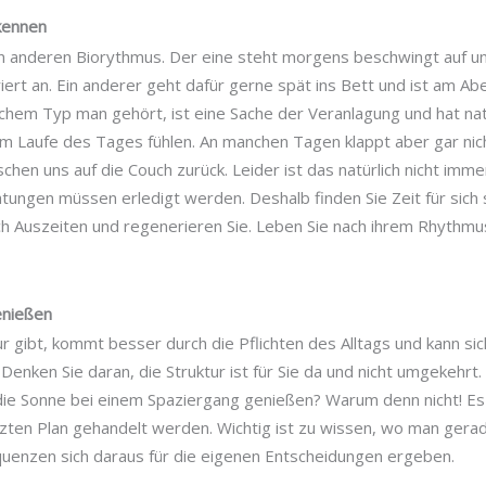
kennen
en anderen Biorythmus. Der eine steht morgens beschwingt auf un
iert an. Ein anderer geht dafür gerne spät ins Bett und ist am Ab
hem Typ man gehört, ist eine Sache der Veranlagung und hat natü
s im Laufe des Tages fühlen. An manchen Tagen klappt aber gar nic
hen uns auf die Couch zurück. Leider ist das natürlich nicht imme
tungen müssen erledigt werden. Deshalb finden Sie Zeit für sich s
ch Auszeiten und regenerieren Sie. Leben Sie nach ihrem Rhythm
enießen
r gibt, kommt besser durch die Pflichten des Alltags und kann sic
 Denken Sie daran, die Struktur ist für Sie da und nicht umgekehrt
 die Sonne bei einem Spaziergang genießen? Warum denn nicht! E
en Plan gehandelt werden. Wichtig ist zu wissen, wo man gera
uenzen sich daraus für die eigenen Entscheidungen ergeben.