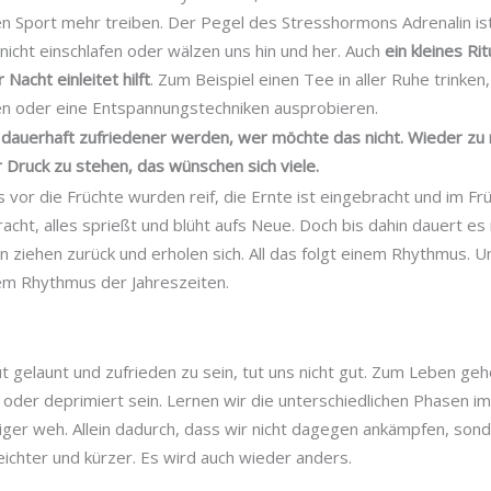
n Sport mehr treiben. Der Pegel des Stresshormons Adrenalin ist
nicht einschlafen oder wälzen uns hin und her. Auch
ein kleines Ri
acht einleitet hilft
. Zum Beispiel einen Tee in aller Ruhe trinke
n oder eine Entspannungstechniken ausprobieren.
 dauerhaft zufriedener werden, wer möchte das nicht. Wieder zu
r Druck zu stehen, das wünschen sich viele.
 vor die Früchte wurden reif, die Ernte ist eingebracht und im Fr
racht, alles sprießt und blüht aufs Neue. Doch bis dahin dauert es
en ziehen zurück und erholen sich. All das folgt einem Rhythmus. 
em Rhythmus der Jahreszeiten.
 gelaunt und zufrieden zu sein, tut uns nicht gut. Zum Leben geh
 oder deprimiert sein. Lernen wir die unterschiedlichen Phasen 
niger weh. Allein dadurch, dass wir nicht dagegen ankämpfen, so
leichter und kürzer. Es wird auch wieder anders.