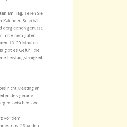
eiten am Tag
. Teilen Sie
m Kalender. So erhält
nd dergleichen genutzt,
 um mit einem guten
oxen
. 10-20 Minuten
 gibt es Gefühl, die
gene Leistungsfähigkeit
piel nicht Meeting an
eiten des gerade
llegen zwischen zwei
urz vor dem
indestens 2 Stunden