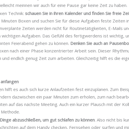
elleicht meinnen wir auch für eine Pause gar keine Zeit zu haben.
oxen Technik:
schauen Sie in ihren Kalender und finden Sie freie Z
 Minuten Boxen und suchen Sie für diese Aufgaben feste Zeiten i
nverplante Zeiten werden nicht für Routinetätigkeiten, E-Mails u
ch wichtigen Aufgaben. Das Gefühl des fertigwerdens ist wichtig,
annten Feierabend gehen zu können.
Denken Sie auch an Pausenb
xen nach einer Phase konzentrierter Arbeit sein. Dieser Rhythmus
 und endlich genug Zeit zum arbeiten. Gleichzeitig hilft es die ei
 anfangen
 hilft es auch sich kurze Anlaufzeiten fest einzuplanen. Zum Beis
ndern dazwischen ein paar Minuten zum erholen, zum nach bearb
ten auf das nächste Meeting. Auch ein kurzer Plausch mit der Ko
e Methode.
 Dinge abzuschließen, um gut schlafen zu können
. Also nicht bis k
chrichten auf dem Handy checken, Fernsehen oder surfen und m