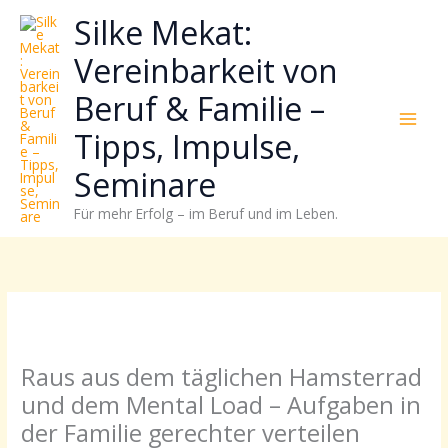
Zum
Neugierig,
Kategorien
Silke Mekat:
Inhalt
wie
springen
sich
Vereinbarkeit von
Stress
Beruf & Familie –
reduzieren
und
Tipps, Impulse,
Energie
gezielter
Seminare
einsetzen
Für mehr Erfolg – im Beruf und im Leben.
lässt?
Einfach
durchscrollen!
Raus aus dem täglichen Hamsterrad
und dem Mental Load – Aufgaben in
der Familie gerechter verteilen