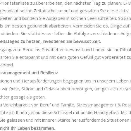
rioritätenliste zu überarbeiten, den nächsten Tag zu planen, E-M
gesablauf solche Zeitabschnitte auf und gestalten Sie diese akti
keiten und bündeln Sie Aufgaben in solchen Leerlaufzeiten. So ka
ls am besten gebündelt abarbeiten. Vermeiden Sie es, Dinge auf 
und ändern Sie stattdessen lieber die Abfolge verschiedener Aufg
itstages zu hetzen, investieren Sie bewusst Zeit.
gang vom Beruf ins Privatleben bewusst und finden sie ihr Ritua
arten Sie entspannt und mit dem guten Gefühl gut vorbereitet zu
rabend.
ssmanagement und Resilienz
ationen und Herausforderungen begegnen uns in unserem Leben 
 wir Ruhe, Stärke und Gelassenheit benötigen, um glücklich zu sei
chter gesagt als getan.
u Vereinbarkeit von Beruf und Familie, Stressmanagement & Resi
chte ich Ihnen genau diese Schlüssel mit an die Hand geben. Mit 
Sie gelassen und mit innerer Stärke herausfordernde Situationen 
 nicht Ihr Leben bestimmen.