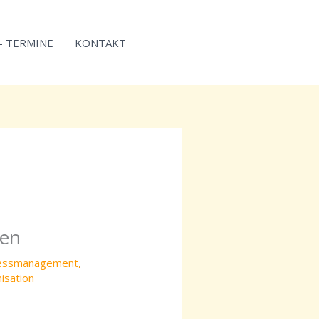
 – TERMINE
KONTAKT
zen
essmanagement
,
isation