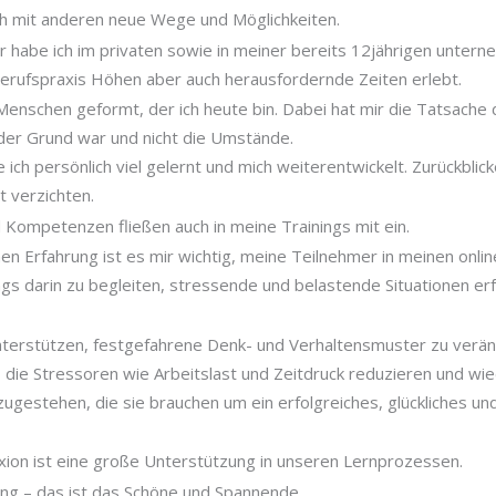
ch mit anderen neue Wege und Möglichkeiten.
r habe ich im privaten sowie in meiner bereits 12jährigen untern
Berufspraxis Höhen aber auch herausfordernde Zeiten erlebt.
enschen geformt, der ich heute bin. Dabei hat mir die Tatsache 
 der Grund war und nicht die Umstände.
ich persönlich viel gelernt und mich weiterentwickelt. Zurückblic
 verzichten.
 Kompetenzen fließen auch in meine Trainings mit ein.
en Erfahrung ist es mir wichtig, meine Teilnehmer in meinen online
gs darin zu begleiten, stressende und belastende Situationen er
unterstützen, festgefahrene Denk- und Verhaltensmuster zu verä
die Stressoren wie Arbeitslast und Zeitdruck reduzieren und wie
zugestehen, die sie brauchen um ein erfolgreiches, glückliches un
xion ist eine große Unterstützung in unseren Lernprozessen.
ang – das ist das Schöne und Spannende.