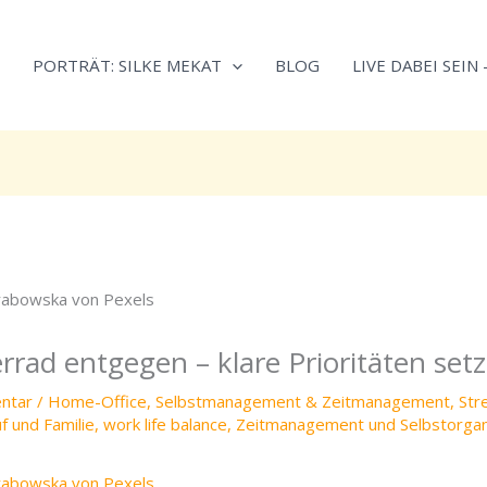
Neugierig,
Kategorien
wie
PORTRÄT: SILKE MEKAT
BLOG
LIVE DABEI SEIN
sich
Stress
reduzieren
und
Energie
gezielter
einsetzen
lässt?
Einfach
durchscrollen!
ad entgegen – klare Prioritäten set
ntar
/
Home-Office
,
Selbstmanagement & Zeitmanagement
,
Str
f und Familie
,
work life balance
,
Zeitmanagement und Selbstorgan