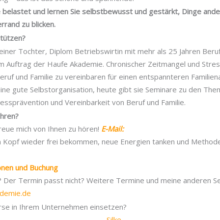
ie belastet und lernen Sie selbstbewusst und gestärkt, Dinge an
rrand zu blicken.
stützen?
einer Tochter, Diplom Betriebswirtin mit mehr als 25 Jahren Ber
 im Auftrag der Haufe Akademie. Chronischer Zeitmangel und Stre
Beruf und Familie zu vereinbaren für einen entspannteren Familiena
ine gute Selbstorganisation, heute gibt sie Seminare zu den Th
ressprävention und Vereinbarkeit von Beruf und Familie.
ahren?
 freue mich von Ihnen zu hören!
E-Mail:
en Kopf wieder frei bekommen, neue Energien tanken und Methode
ionen und Buchung
t? Der Termin passt nicht? Weitere Termine und meine anderen Se
ademie.de
rse in Ihrem Unternehmen einsetzen?