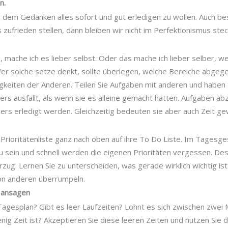
n.
 dem Gedanken alles sofort und gut erledigen zu wollen. Auch b
zufrieden stellen, dann bleiben wir nicht im Perfektionismus stec
, mache ich es lieber selbst. Oder das mache ich lieber selber, wei
Wer solche setze denkt, sollte überlegen, welche Bereiche abge
gkeiten der Anderen. Teilen Sie Aufgaben mit anderen und haben 
rs ausfällt, als wenn sie es alleine gemacht hätten. Aufgaben ab
ders erledigt werden. Gleichzeitig bedeuten sie aber auch Zeit gew
 Prioritätenliste ganz nach oben auf ihre To Do Liste. Im Tagesges
u sein und schnell werden die eigenen Prioritäten vergessen. Des
rzug. Lernen Sie zu unterscheiden, was gerade wirklich wichtig ist
von anderen überrumpeln.
 ansagen
Tagesplan? Gibt es leer Laufzeiten? Lohnt es sich zwischen zwei 
nig Zeit ist? Akzeptieren Sie diese leeren Zeiten und nutzen Sie d