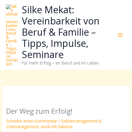
Zum
Neugierig,
Kategorien
Silke Mekat:
Inhalt
wie
springen
sich
Vereinbarkeit von
Stress
Beruf & Familie –
reduzieren
und
Tipps, Impulse,
Energie
gezielter
Seminare
einsetzen
Für mehr Erfolg – im Beruf und im Leben.
lässt?
Einfach
durchscrollen!
Der Weg zum Erfolg!
Schreibe einen Kommentar
/
Selbstmanagement &
Zeitmanagement
,
work life balance