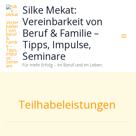
Zum
Neugierig,
Kategorien
Silke Mekat:
Inhalt
wie
springen
sich
Vereinbarkeit von
Stress
Beruf & Familie –
reduzieren
und
Tipps, Impulse,
Energie
gezielter
Seminare
einsetzen
Für mehr Erfolg – im Beruf und im Leben.
lässt?
Einfach
durchscrollen!
Teilhabeleistungen
Männer,