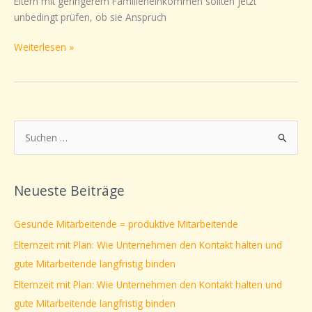
Eltern mit geringerem Familieneinkommen sollten jetzt
unbedingt prüfen, ob sie Anspruch
Weiterlesen »
S
u
c
Neueste Beiträge
h
e
Gesunde Mitarbeitende = produktive Mitarbeitende
n
Elternzeit mit Plan: Wie Unternehmen den Kontakt halten und
n
gute Mitarbeitende langfristig binden
a
Elternzeit mit Plan: Wie Unternehmen den Kontakt halten und
c
gute Mitarbeitende langfristig binden
h