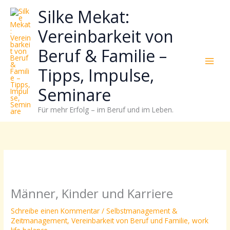
Zum
Neugierig,
Kategorien
Silke Mekat:
Inhalt
wie
springen
sich
Vereinbarkeit von
Stress
Beruf & Familie –
reduzieren
und
Tipps, Impulse,
Energie
gezielter
Seminare
einsetzen
Für mehr Erfolg – im Beruf und im Leben.
lässt?
Einfach
durchscrollen!
Männer, Kinder und Karriere
Schreibe einen Kommentar
/
Selbstmanagement &
Zeitmanagement
,
Vereinbarkeit von Beruf und Familie
,
work