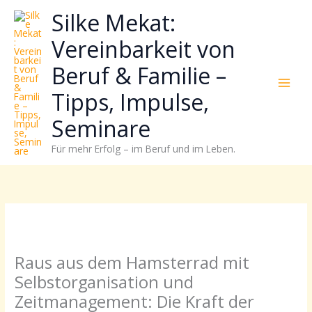
Zum
Neugierig,
Kategorien
Silke Mekat:
Inhalt
wie
springen
sich
Vereinbarkeit von
Stress
Beruf & Familie –
reduzieren
und
Tipps, Impulse,
Energie
gezielter
Seminare
einsetzen
Für mehr Erfolg – im Beruf und im Leben.
lässt?
Einfach
durchscrollen!
Raus aus dem Hamsterrad mit
Selbstorganisation und
Zeitmanagement: Die Kraft der