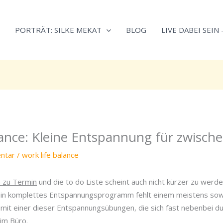
Neugierig,
Kategorien
wie
PORTRÄT: SILKE MEKAT
BLOG
LIVE DABEI SEIN
sich
Stress
reduzieren
und
Energie
gezielter
einsetzen
lässt?
lance: Kleine Entspannung für zwisch
Einfach
durchscrollen!
ntar
/
work life balance
 zu Termin
und die to do Liste scheint auch nicht kürzer zu werde
ein komplettes Entspannungsprogramm fehlt einem meistens sowi
mit einer dieser Entspannungsübungen, die sich fast nebenbei du
im Büro.