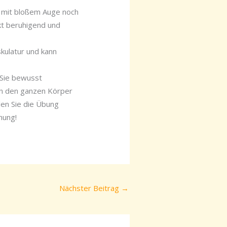
ie mit bloßem Auge noch
kt beruhigend und
skulatur und kann
e Sie bewusst
nn den ganzen Körper
len Sie die Übung
nung!
Nächster Beitrag
→