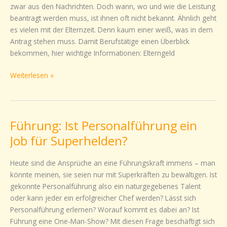
zwar aus den Nachrichten. Doch wann, wo und wie die Leistung
Elternzeit,
beantragt werden muss, ist ihnen oft nicht bekannt. Ähnlich geht
Elterngeld
es vielen mit der Elternzeit. Denn kaum einer weiß, was in dem
und
Antrag stehen muss. Damit Berufstätige einen Überblick
ElterngeldPlus
bekommen, hier wichtige Informationen: Elterngeld
Weiterlesen »
Führung: Ist Personalführung ein
Führung:
Ist
Job für Superhelden?
Personalführung
ein
Heute sind die Ansprüche an eine Führungskraft immens – man
Job
könnte meinen, sie seien nur mit Superkräften zu bewältigen. Ist
für
gekonnte Personalführung also ein naturgegebenes Talent
Superhelden?
oder kann jeder ein erfolgreicher Chef werden? Lässt sich
Personalführung erlernen? Worauf kommt es dabei an? Ist
Führung eine One-Man-Show? Mit diesen Frage beschäftigt sich