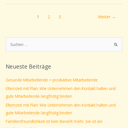
1
2
3
Weiter
→
S
u
c
Neueste Beiträge
h
e
Gesunde Mitarbeitende = produktive Mitarbeitende
n
Elternzeit mit Plan: Wie Unternehmen den Kontakt halten und
n
gute Mitarbeitende langfristig binden
a
Elternzeit mit Plan: Wie Unternehmen den Kontakt halten und
c
gute Mitarbeitende langfristig binden
h
Familienfreundlichkeit ist kein Benefit mehr. Sie ist ein
: