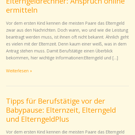
Elterngeldrechner: Anspruch online
Anspruch
ermitteln
online
ermitteln
Vor dem ersten Kind kennen die meisten Paare das Elterngeld
zwar aus den Nachrichten. Doch wann, wo und wie die Leistung
beantragt werden muss, ist ihnen oft nicht bekannt. Ähnlich geht
es vielen mit der Elternzeit. Denn kaum einer weiß, was in dem
Antrag stehen muss. Damit Berufstätige einen Überblick
bekommen, hier wichtige Informationen:Elterngeld und […]
Weiterlesen »
Tipps für Berufstätige vor der
Tipps
für
Babypause: Elternzeit, Elterngeld
Berufstätige
und ElterngeldPlus
vor
der
Vor dem ersten Kind kennen die meisten Paare das Elterngeld
Babypause: