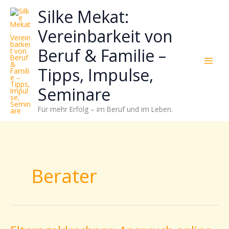
Zum
Neugierig,
Kategorien
Silke Mekat:
Inhalt
wie
springen
sich
Vereinbarkeit von
Stress
Beruf & Familie –
reduzieren
und
Tipps, Impulse,
Energie
gezielter
Seminare
einsetzen
Für mehr Erfolg – im Beruf und im Leben.
lässt?
Einfach
durchscrollen!
Berater
Elterngeldrechner: