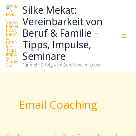
Zum
Neugierig,
Kategorien
Silke Mekat:
Inhalt
wie
springen
sich
Vereinbarkeit von
Stress
Beruf & Familie –
reduzieren
und
Tipps, Impulse,
Energie
gezielter
Seminare
einsetzen
Für mehr Erfolg – im Beruf und im Leben.
lässt?
Einfach
durchscrollen!
Email Coaching
Sie