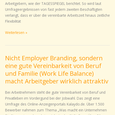
Arbeitgebern, wie der TAGESSPIEGEL berichtet. So wird laut
von
Umfrageergebnissen von fast jedem zweiten Beschäftigten
Familie
verlangt, dass er über die vereinbarte Arbeitszeit hinaus zeitliche
und
Flexibilität
Beruf
Weiterlesen »
Nicht Employer Branding, sondern
Nicht
Employer
eine gute Vereinbarkeit von Beruf
Branding,
und Familie (Work Life Balance)
sondern
macht Arbeitgeber wirklich attraktiv
eine
gute
Bei Arbeitnehmern steht die gute Vereinbarkeit von Beruf und
Vereinbarkeit
Privatleben im Vordergund bei der Jobwahl. Das zeigt eine
von
Umfrage des Online-Anzeigenportals Kalaydo.de. Über 1.500
Beruf
Bewerber nahmen zum Thema „Was macht ein Unternehmen
und