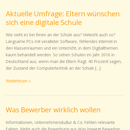
Umfrage:
Aktuelle Umfrage: Eltern wünschen
Eltern
wünschen
sich eine digitale Schule
sich
eine
Wie sieht es bei Ihnen an der Schule aus? Vieleicht auch so?
digitale
Langsame PCs mit veralteter Software, fehlendes Internet in
Schule
den Klassenräumen und ein Unterricht, in dem Digitalthemen
kaum behandelt werden. So sehen Schulen im Jahr 2016 in
Deutschland aus, wenn man die Eltern fragt. 40 Prozent sagen,
der Zustand der Computertechnik an der Schule […]
Weiterlesen »
Was Bewerber wirklich wollen
Was
Bewerber
wirklich
Informationen, Unternehmenskultur & Co: Fehlen relevante
wollen
Fakten, bleibt auch die Bewerbung aus Was bewegt Bewerber