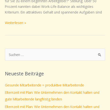
für Sie zu einem begehrten Arbeitgeber?“ Stellung. Über 50
Familie
Prozent nannten dabei Work-Life-Balance als wichtigstes
(Work
Kriterium. Ein attraktives Gehalt und spannende Aufgaben sind
Life
Balance)
Weiterlesen »
macht
Arbeitgeber
wirklich
attraktiv
S
u
c
Neueste Beiträge
h
e
Gesunde Mitarbeitende = produktive Mitarbeitende
n
Elternzeit mit Plan: Wie Unternehmen den Kontakt halten und
n
gute Mitarbeitende langfristig binden
a
Elternzeit mit Plan: Wie Unternehmen den Kontakt halten und
c