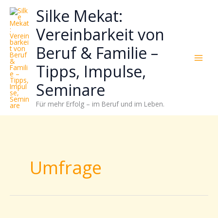
Zum
Neugierig,
Kategorien
Silke Mekat:
Inhalt
wie
springen
sich
Vereinbarkeit von
Stress
Beruf & Familie –
reduzieren
und
Tipps, Impulse,
Energie
gezielter
Seminare
einsetzen
Für mehr Erfolg – im Beruf und im Leben.
lässt?
Einfach
durchscrollen!
Umfrage
Aktuelle