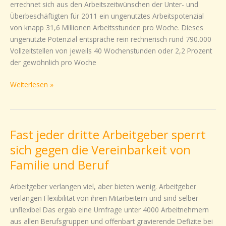
errechnet sich aus den Arbeitszeitwünschen der Unter- und
möchten
Überbeschäftigten für 2011 ein ungenutztes Arbeitspotenzial
mehr
von knapp 31,6 Millionen Arbeitsstunden pro Woche. Dieses
arbeiten
ungenutzte Potenzial entspräche rein rechnerisch rund 790.000
Vollzeitstellen von jeweils 40 Wochenstunden oder 2,2 Prozent
der gewöhnlich pro Woche
Weiterlesen »
Fast jeder dritte Arbeitgeber sperrt
Fast
jeder
sich gegen die Vereinbarkeit von
dritte
Familie und Beruf
Arbeitgeber
sperrt
Arbeitgeber verlangen viel, aber bieten wenig. Arbeitgeber
sich
verlangen Flexibilität von ihren Mitarbeitern und sind selber
gegen
unflexibel Das ergab eine Umfrage unter 4000 Arbeitnehmern
die
aus allen Berufsgruppen und offenbart gravierende Defizite bei
Vereinbarkeit