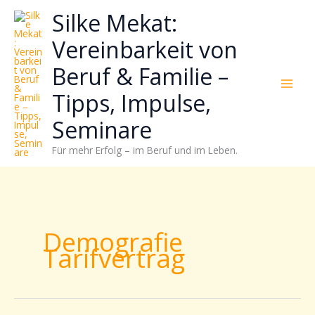
Zum
Neugierig,
Kategorien
Silke Mekat:
Inhalt
wie
springen
sich
Vereinbarkeit von
Stress
Beruf & Familie –
reduzieren
und
Tipps, Impulse,
Energie
gezielter
Seminare
einsetzen
Für mehr Erfolg – im Beruf und im Leben.
lässt?
Einfach
durchscrollen!
Demografie
Tarifvertrag