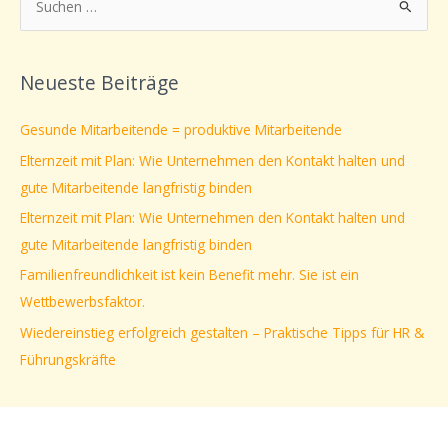
S
u
c
Neueste Beiträge
h
e
Gesunde Mitarbeitende = produktive Mitarbeitende
n
Elternzeit mit Plan: Wie Unternehmen den Kontakt halten und
n
gute Mitarbeitende langfristig binden
a
Elternzeit mit Plan: Wie Unternehmen den Kontakt halten und
c
gute Mitarbeitende langfristig binden
h
Familienfreundlichkeit ist kein Benefit mehr. Sie ist ein
:
Wettbewerbsfaktor.
Wiedereinstieg erfolgreich gestalten – Praktische Tipps für HR &
Führungskräfte