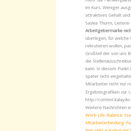
im Kurs. Weniger ausge
attraktives Gehalt un
Saskia Thurm, Leiteri
Arbeitgebermarke nic
überlegen, für welche 
rekrutieren wollen, pa
Großteil der von uns B
die Stellenausschreib
kann. In diesem Punkt 
später nicht eingehal
Mitarbeiter nicht nur r
Ergebnisgrafiken zur 
http://content.kalayd
Weitere Nachrichten in
Work-Life-Balance: Sta
Mitarbeiterbindung: Fa
Wie geht Karriere mit 