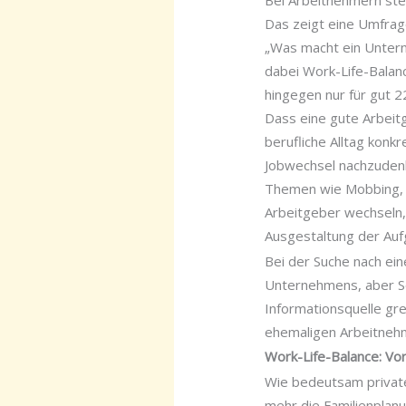
Bei Arbeitnehmern steh
Das zeigt eine Umfra
„Was macht ein Untern
dabei Work-Life-Balanc
hingegen nur für gut 
Dass eine gute Arbeit
berufliche Alltag konkr
Jobwechsel nachzudenke
Themen wie Mobbing, 
Arbeitgeber wechseln, 
Ausgestaltung der Aufg
Bei der Suche nach ei
Unternehmens, aber Sel
Informationsquelle gre
ehemaligen Arbeitneh
Work-Life-Balance: Vor
Wie bedeutsam private
mehr die Familienplanu