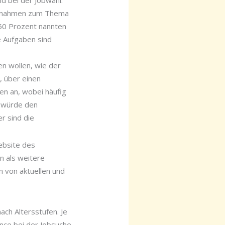
d bei der Jobwahl.
er nahmen zum Thema
 50 Prozent nannten
e Aufgaben sind
en wollen, wie der
n, über einen
ten an, wobei häufig
 würde den
r sind die
ebsite des
n als weitere
n von aktuellen und
ch Altersstufen. Je
ance bei der Jobsuche