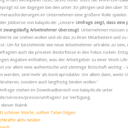
prägt ist sie dagegen bei den unter 30-Jährigen und den über 50-
d Herausforderungen im Unternehmen eine größere Rolle spielen.
n der Jobbörse von kalaydo.de: „Unsere
Umfrage zeigt, dass eine 
ht zwangsläufig Arbeitnehmer überzeugt
. Unternehmen müssen s
Werte sie stehen wollen und ob das zu ihren Mitarbeitern und zu 
sst. Um für bestehende wie neue Arbeitnehmer attraktiv zu sein,
efragten auch die privaten Bedürfnisse in den Fokus rücken. Ents
ungen Angaben enthalten, was der Arbeitgeber zu einer Work-Life
ist vor allem eine authentische und stimmige Botschaft wichtig – 
ten werden, sind mehr als kontraproduktiv. Vor allem dann, wenn
ekrutieren, sondern auch langfristig binden wollen.“
Umfrage stehen im Downloadbereich von kalaydo.de unter
o.de/services/presse/umfragen/ zur Verfügung.
 dieser Rubrik
tt schöner Worte, sollten Taten folgen
chkräfte aktiv binden
Kind?