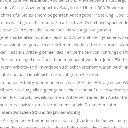
t die gute Vereinbarkeit von Beruf und Privatleben im Vordergun
ge des Online-Anzeigenportals Kalaydo.de. Über 1.500 Bewerb
ehmen für Sie zu einem begehrten Arbeitgeber?“ Stellung. Über
e als wichtigstes Kriterium. Ein attraktives Gehalt und spannend
22 bzw. 27 Prozent der Bewerber ein wichtiges Argument.
gebermarke allein nicht ausreicht und Arbeitnehmer genauer wiss
et aussieht, zeigen auch die Kriterien, die Mitarbeiter veranlasse
n. Fast ein Drittel gibt hier das Fehlverhalten von Führungskräf
Personalmangel und Überstunden genannt werden. Jeder Fünfte
wenn Arbeits- und Privatleben schlecht vereinbar wären. Auch hie
abe und das Gehalt nicht die wichtigsten Faktoren.
nem neuen Arbeitgeber sondieren zwar 70% der Befragten die W
bstdarstellung allein genügt auch hier nicht: Auf Online-Jobbörse
ifen 40% zurück, jeweils rund ein Drittel vertrauen den Auskünfte
mern des anvisierten Unternehmens sowie Presseberichten.
 allem zwischen 30 und 50 Jahren wichtig
 Anliegen bei Arbeitnehmern sind, zeigt zudem die Auswertung na
ng in den Mittelpunkt rückt, desto höher steht die Work-Life-Bal